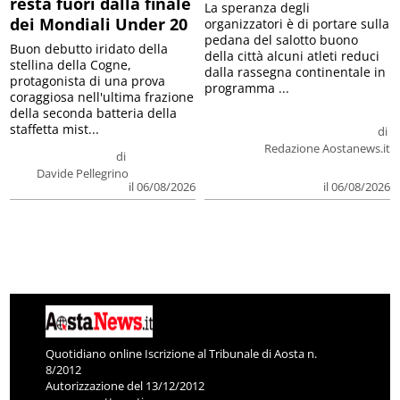
resta fuori dalla finale
La speranza degli
dei Mondiali Under 20
organizzatori è di portare sulla
pedana del salotto buono
Buon debutto iridato della
della città alcuni atleti reduci
stellina della Cogne,
dalla rassegna continentale in
protagonista di una prova
programma ...
coraggiosa nell'ultima frazione
della seconda batteria della
staffetta mist...
di
Redazione Aostanews.it
di
Davide Pellegrino
il 06/08/2026
il 06/08/2026
Quotidiano online Iscrizione al Tribunale di Aosta n.
8/2012
Autorizzazione del 13/12/2012