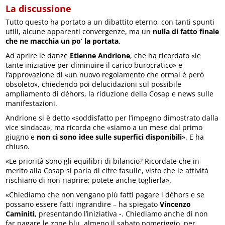
La discussione
Tutto questo ha portato a un dibattito eterno, con tanti spunti
utili, alcune apparenti convergenze, ma un
nulla di fatto finale
che ne macchia un po’ la portata
.
Ad aprire le danze
Etienne Andrione
, che ha ricordato «le
tante iniziative per diminuire il carico burocratico» e
l’approvazione di «un nuovo regolamento che ormai è però
obsoleto», chiedendo poi delucidazioni sul possibile
ampliamento di déhors, la riduzione della Cosap e news sulle
manifestazioni.
Andrione si è detto «soddisfatto per l’impegno dimostrato dalla
vice sindaca», ma ricorda che «siamo a un mese dal primo
giugno e
non ci sono idee sulle superfici disponibili
». E ha
chiuso.
«Le priorità sono gli equilibri di bilancio? Ricordate che in
merito alla Cosap si parla di cifre fasulle, visto che le attività
rischiano di non riaprire; potete anche toglierla».
«Chiediamo che non vengano più fatti pagare i déhors e se
possano essere fatti ingrandire – ha spiegato
Vincenzo
Caminiti
, presentando l’iniziativa -. Chiediamo anche di non
far pagare le zone blu, almeno il sabato pomeriggio, per