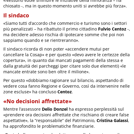
«Nessuno vuole sminuire le iniziative della minoranza – ha
chiosato -, ma in questo momento uniti si avrebbe più forza».
Il sindaco
«Siamo tutti d’accordo che commercio e turismo sono i settori
più penalizzati – ha ribattuto il primo cittadino
Fulvio Centoz
-,
ma decidere adesso rischia di ipotecare somme che poi non
sappiamo quando e se rientreranno».
Il sindaco ricorda di non poter «accendere mutui per
cancellare la Cosap» e per questo «devo avere le certezze della
copertura», in quanto dai mancati pagamenti della stessa e
dalla gratuità dei parcheggi (per citare solo due elementi) «le
mancate entrate sono ben oltre il milione».
Per questo «dobbiamo ragionare sul bilancio, aspettando di
vedere cosa fanno Regione e Governo, così da intervenire nelle
zone escluse» ha concluso
Centoz
.
«No decisioni affrettate»
Mentre l’assessore
Delio Donzel
ha espresso perplessità sul
«prendere ora decisioni affrettate che rischiano di creare false
aspettative», la “responsabile” del Patrimonio,
Cristina Galassi
,
ha approfondito le problematiche finanziarie.