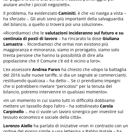
aiutare anche i piccoli negozietti».
Il problema, ha evidenziato
Caminiti
, è che «si naviga a vista –
ha sferzato -. Gli aiuti sono più importanti della salvaguardia
del bilancio, a quello si troverà poi una soluzione».
«Ricordiamoci che le
valutazioni incideranno sul futuro e su
centinaia di posti di lavoro
– ha rincarato la dose
Giuliana
Lamastra
-. Ricordiamoci che ormai non esistono più
maggioranza e minoranza, siamo in prorogatio, siamo solo
trenta persone che hanno la possibilità di dire alla
popolazione che il Comune c’è ed è vicino a loro».
L’ex assessore
Andrea Paron
ha chiesto che «dopo la battaglia
del 2016 sulle nuove tariffe, si dia un segnale ai commercianti,
restituendo qualcosa – ha detto -. Se ci prendiamo impegni
che si potrebbero rivelare “pericolosi” per la tenuta del
bilancio, potremo intervenire in qualsiasi momento».
«In un momento in cui siamo tutti in difficoltà dobbiamo
mettere un tassello dopo l’altro – ha sottolineato
Carola
Carpinello
-, ma ci vuole un lavoro sinergico per investire sul
tessuto economico e sociale della città».
Lorenzo Aiello
ha parlato di iniziative «non in contrasto con un
ordine del giorno simile a una letterina a Babbo Natale – ha