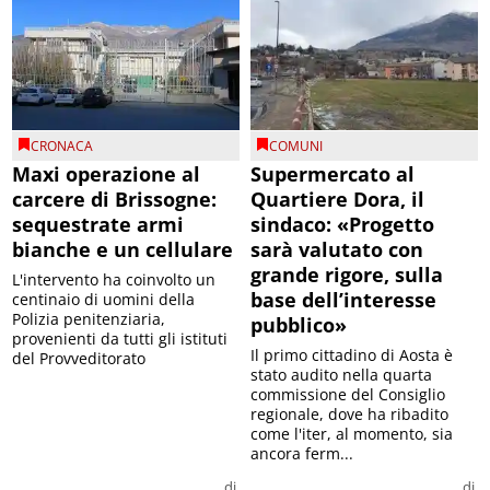
CRONACA
COMUNI
Maxi operazione al
Supermercato al
carcere di Brissogne:
Quartiere Dora, il
sequestrate armi
sindaco: «Progetto
bianche e un cellulare
sarà valutato con
grande rigore, sulla
L'intervento ha coinvolto un
base dell’interesse
centinaio di uomini della
Polizia penitenziaria,
pubblico»
provenienti da tutti gli istituti
Il primo cittadino di Aosta è
del Provveditorato
stato audito nella quarta
commissione del Consiglio
regionale, dove ha ribadito
come l'iter, al momento, sia
ancora ferm...
di
di