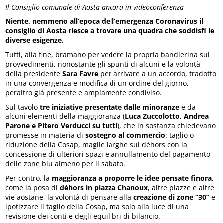
Il Consiglio comunale di Aosta ancora in videoconferenza
Niente, nemmeno all’epoca dell’emergenza Coronavirus il
consiglio di Aosta riesce a trovare una quadra che soddisfi le
diverse esigenze.
Tutti, alla fine, bramano per vedere la propria bandierina sui
provvedimenti, nonostante gli spunti di alcuni e la volontà
della presidente
Sara Favre
per arrivare a un accordo, tradotto
in una convergenza e modifica di un ordine del giorno,
peraltro già presente e ampiamente condiviso.
Sul tavolo
tre iniziative presentate dalle minoranze
e da
alcuni elementi della maggioranza (
Luca Zuccolotto, Andrea
Parone e Pitero Verducci su tutti
), che in sostanza chiedevano
promesse in materia di
sostegno al commercio
: taglio o
riduzione della Cosap, maglie larghe sui déhors con la
concessione di ulteriori spazi e annullamento del pagamento
delle zone blu almeno per il sabato.
Per contro, la
maggioranza a proporre le idee pensate finora
,
come la posa di
déhors in piazza Chanoux
, altre piazze e altre
vie aostane, la volontà di pensare alla
creazione di zone “30”
e
ipotizzare il taglio della Cosap, ma solo alla luce di una
revisione dei conti e degli equilibri di bilancio.