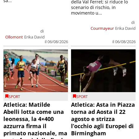
sa...
della Val Ferret; si riduce lo
scenario di rischio, in
movimento u...
di
Courmayeur
Erika David
di
Ollomont
Erika David
il 06/08/2026
il 06/08/2026
SPORT
SPORT
Atletica: Matilde
Atletica: Asta in Piazza
Abelli lotta come una
torna ad Aosta il 22
leonessa, la 4×400
agosto e strizza
azzurra firma il
l’occhio agli Europei di
primato nazionale, ma
Birmingham