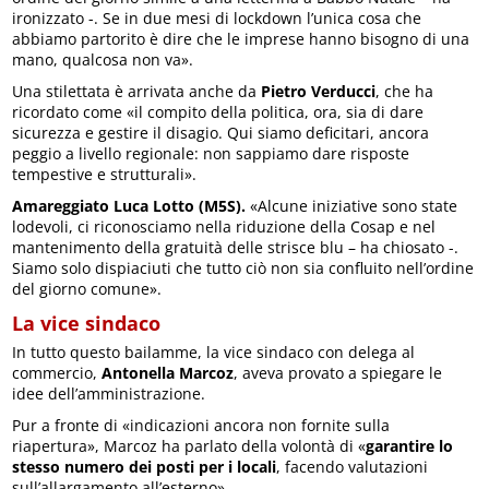
ironizzato -. Se in due mesi di lockdown l’unica cosa che
abbiamo partorito è dire che le imprese hanno bisogno di una
mano, qualcosa non va».
Una stilettata è arrivata anche da
Pietro Verducci
, che ha
ricordato come «il compito della politica, ora, sia di dare
sicurezza e gestire il disagio. Qui siamo deficitari, ancora
peggio a livello regionale: non sappiamo dare risposte
tempestive e strutturali».
Amareggiato Luca Lotto (M5S).
«Alcune iniziative sono state
lodevoli, ci riconosciamo nella riduzione della Cosap e nel
mantenimento della gratuità delle strisce blu – ha chiosato -.
Siamo solo dispiaciuti che tutto ciò non sia confluito nell’ordine
del giorno comune».
La vice sindaco
In tutto questo bailamme, la vice sindaco con delega al
commercio,
Antonella Marcoz
, aveva provato a spiegare le
idee dell’amministrazione.
Pur a fronte di «indicazioni ancora non fornite sulla
riapertura», Marcoz ha parlato della volontà di «
garantire lo
stesso numero dei posti per i locali
, facendo valutazioni
sull’allargamento all’esterno».