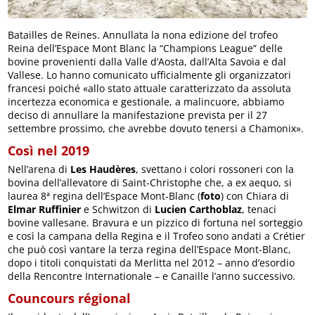
Batailles de Reines. Annullata la nona edizione del trofeo
Reina dell’Espace Mont Blanc la “Champions League” delle
bovine provenienti dalla Valle d’Aosta, dall’Alta Savoia e dal
Vallese. Lo hanno comunicato ufficialmente gli organizzatori
francesi poiché «allo stato attuale caratterizzato da assoluta
incertezza economica e gestionale, a malincuore, abbiamo
deciso di annullare la manifestazione prevista per il 27
settembre prossimo, che avrebbe dovuto tenersi a Chamonix».
Così nel 2019
Nell’arena di
Les Haudères
, svettano i colori rossoneri con la
bovina dell’allevatore di Saint-Christophe che, a ex aequo, si
laurea 8ª regina dell’Espace Mont-Blanc (
foto
) con Chiara di
Elmar Ruffinier
e Schwitzon di
Lucien Carthoblaz
, tenaci
bovine vallesane. Bravura e un pizzico di fortuna nel sorteggio
e così la campana della Regina e il Trofeo sono andati a Crétier
che può così vantare la terza regina dell’Espace Mont-Blanc,
dopo i titoli conquistati da Merlitta nel 2012 – anno d’esordio
della Rencontre Internationale – e Canaille l’anno successivo.
Councours régional