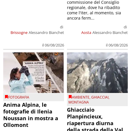
commissione del Consiglio
regionale, dove ha ribadito
come l'iter, al momento, sia
ancora ferm...
di
di
Brissogne
Alessandro Bianchet
Aosta
Alessandro Bianchet
il 06/08/2026
il 06/08/2026
FOTOGRAFIA
AMBIENTE
,
GHIACCIAI
,
MONTAGNA
Anima Alpina, le
Ghiacciaio
fotografie di Ilenia
Planpincieux,
Noussan in mostra a
riapertura diurna
Ollomont
della strada della Val