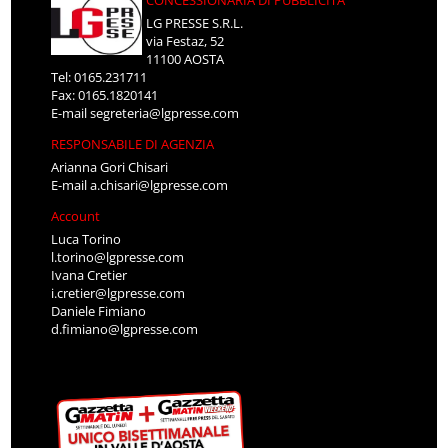
CONCESSIONARIA DI PUBBLICITÀ
LG PRESSE S.R.L.
via Festaz, 52
11100 AOSTA
Tel: 0165.231711
Fax: 0165.1820141
E-mail
segreteria@lgpresse.com
RESPONSABILE DI AGENZIA
Arianna Gori Chisari
E-mail
a.chisari@lgpresse.com
Account
Luca Torino
l.torino@lgpresse.com
Ivana Cretier
i.cretier@lgpresse.com
Daniele Fimiano
d.fimiano@lgpresse.com