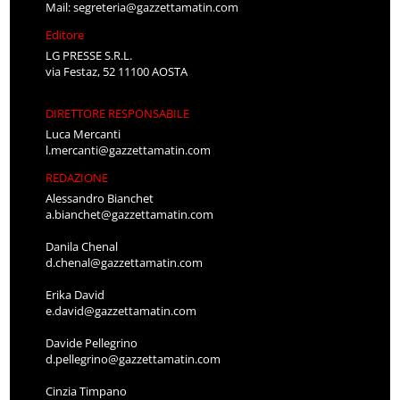
Mail:
segreteria@gazzettamatin.com
Editore
LG PRESSE S.R.L.
via Festaz, 52 11100 AOSTA
DIRETTORE RESPONSABILE
Luca Mercanti
l.mercanti@gazzettamatin.com
REDAZIONE
Alessandro Bianchet
a.bianchet@gazzettamatin.com
Danila Chenal
d.chenal@gazzettamatin.com
Erika David
e.david@gazzettamatin.com
Davide Pellegrino
d.pellegrino@gazzettamatin.com
Cinzia Timpano