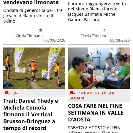
vendevano limonata
I primi a raggiungere la vetta
del Monte Bianco furono
Ondata di generosità per i tre
Jacques Balmat e Michel
giovani della provincia di
Gabriel Paccard
Udine
di
di
Cinzia Timpano
Cinzia Timpano
il 08/08/2026
il 08/08/2026
SPORT
APPUNTAMENTI
,
OGGI &
DOMANI
Trail: Daniel Thedy e
COSA FARE NEL FINE
Michela Comola
SETTIMANA IN VALLE
firmano il Vertical
D’AOSTA
Brusson-Bringuez a
tempo di record
SABATO 8 AGOSTO ALLEIN –
All’area verde Le Plan-de-