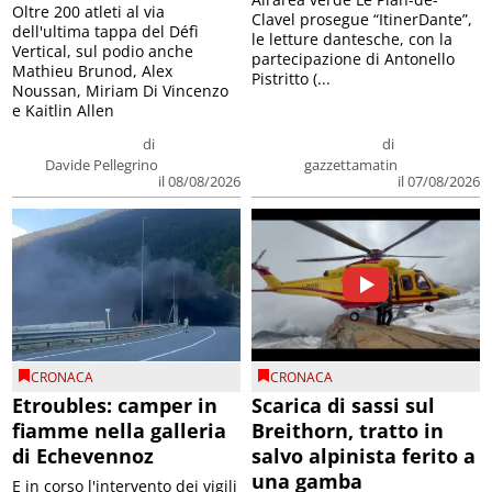
Oltre 200 atleti al via
Clavel prosegue “ItinerDante”,
dell'ultima tappa del Défì
le letture dantesche, con la
Vertical, sul podio anche
partecipazione di Antonello
Mathieu Brunod, Alex
Pistritto (...
Noussan, Miriam Di Vincenzo
e Kaitlin Allen
di
di
Davide Pellegrino
gazzettamatin
il 08/08/2026
il 07/08/2026
CRONACA
CRONACA
Etroubles: camper in
Scarica di sassi sul
fiamme nella galleria
Breithorn, tratto in
di Echevennoz
salvo alpinista ferito a
una gamba
E in corso l'intervento dei vigili