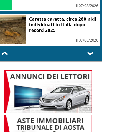
il 07/08/2026
Mondiali Wakeboard: primo
oro è azzurro, Noa Gualtieri
campione Under 14
il 07/08/2026
❮
❯