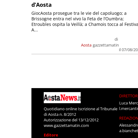
d’Aosta
GiocAosta prosegue tra le vie del capoluogo; a
Brissogne entra nel vivo la Feta de l’Oumbra;
Etroubles ospita la Veillà; a Chamois tocca al Festiva
A...
di
Aosta
gazzettamatin
il 07/08/2
DIRETTOR
Luca Merc
l.mercant
Quotidiano online Iscrizione al Tribunale
di Aosta n. 8/2012
REDAZIO
Autorizzazione del 13/12/2012
Alessandr
www.gazzettamatin.com
a.bianche
Editore