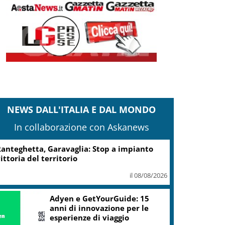
NEWS DALL'ITALIA E DAL MONDO
In collaborazione con Askanews
Turismo, Osservatorio
Telepass: +20% di interesse
per i viaggi in auto
il 07/08/2026
ic, Liguria: 5,8 mln da piano Grandi
rogetti Beni Culturali