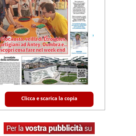
Clicca e scarica la copia