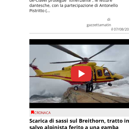
de-Clavel prosegue “ItinerDante”, le letture
dantesche, con la partecipazione di Antonello
Pistritto (...
di
gazzettamatin
il 07/08/2
CRONACA
Scarica di sassi sul Breithorn, tratto i
salvo alpinista ferito a una gamba