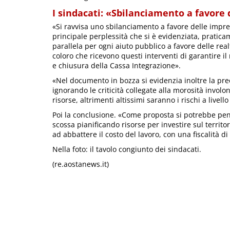
I sindacati: «Sbilanciamento a favore
«Si ravvisa uno sbilanciamento a favore delle imprese
principale perplessità che si è evidenziata, praticam
parallela per ogni aiuto pubblico a favore delle rea
coloro che ricevono questi interventi di garantire 
e chiusura della Cassa Integrazione».
«Nel documento in bozza si evidenzia inoltre la pre
ignorando le criticità collegate alla morosità invol
risorse, altrimenti altissimi saranno i rischi a livell
Poi la conclusione. «Come proposta si potrebbe pe
scossa pianificando risorse per investire sul terri
ad abbattere il costo del lavoro, con una fiscalità di
Nella foto: il tavolo congiunto dei sindacati.
(re.aostanews.it)