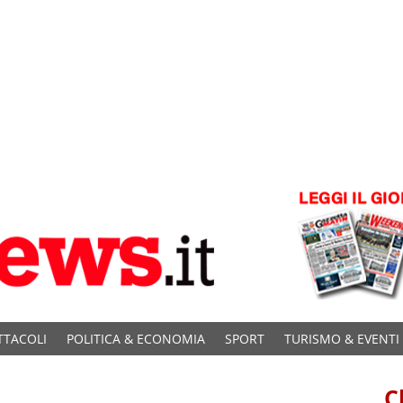
TTACOLI
POLITICA & ECONOMIA
SPORT
TURISMO & EVENTI
C