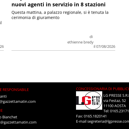
nuovi agenti in servizio in 8 stazioni
Questa mattina, a palazzo regionale, si è tenuta la
cerimonia di giuramento
l
di
ethienne bredy
026
il 07/08/2026
CONCESSIONARIA DI PUBBLIC
E RESPONSABILE
LG PRESSE S.R.
anti
via Festaz, 52
i@gazzettamatin.com
11100 AOSTA
NE
Tel: 0165.2317
Fax: 0165.1820141
o Bianchet
E-mail
segreteria@lgpresse.co
t@gazzettamatin.com