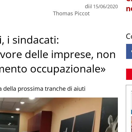
di
il
15/06/2020
n
Thomas Piccot
C
, i sindacati:
vore delle imprese, non
imento occupazionale»
za della prossima tranche di aiuti