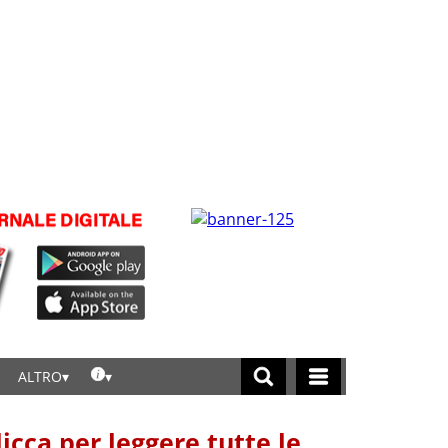
ALTRO
licca per leggere tutte le