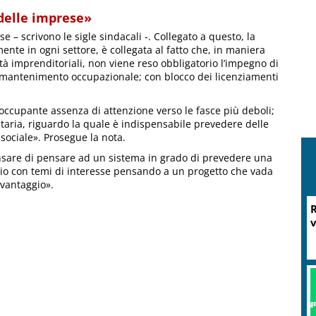
 delle imprese»
 – scrivono le sigle sindacali -. Collegato a questo, la
ente in ogni settore, è collegata al fatto che, in maniera
ltà imprenditoriali, non viene reso obbligatorio l’impegno di
il mantenimento occupazionale; con blocco dei licenziamenti
occupante assenza di attenzione verso le fasce più deboli;
ontaria, riguardo la quale è indispensabile prevedere delle
o sociale». Prosegue la nota.
nsare di pensare ad un sistema in grado di prevedere una
torio con temi di interesse pensando a un progetto che vada
 vantaggio».
M
P