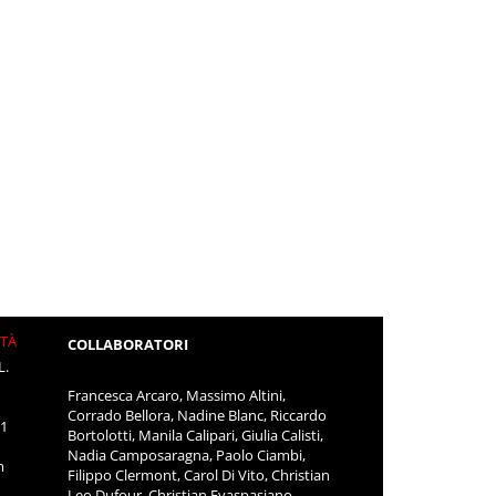
ITÀ
COLLABORATORI
L.
Francesca Arcaro, Massimo Altini,
Corrado Bellora, Nadine Blanc, Riccardo
11
Bortolotti, Manila Calipari, Giulia Calisti,
Nadia Camposaragna, Paolo Ciambi,
m
Filippo Clermont, Carol Di Vito, Christian
Leo Dufour, Christian Evaspasiano,