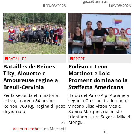
gazzettamatin
il 09/08/2026
il 09/08/2026
BATAILLES
SPORT
Batailles de Reines:
Podismo: Leon
Tiky, Alouette e
Martinet e Loic
Amoureuse regine a
Proment dominano la
Breuil-Cervinia
Staffetta Americana
Per la seconda eliminatoria
Il duo del Parco Alpi Apuane a
estiva, in arena 84 bovine.
segno a Gressan, tra le donne
Reinon, 763 Kg, Regina di peso
vincono Elisa Vitton Mea e
di giornata
Sabina Marquet, nel misto
trionfano Laura Segor e Mikael
Mongi...
di
Valtournenche
Luca Mercanti
di