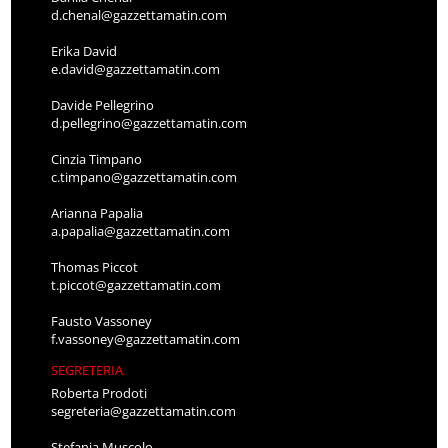
d.chenal@gazzettamatin.com
Erika David
e.david@gazzettamatin.com
Davide Pellegrino
d.pellegrino@gazzettamatin.com
Cinzia Timpano
c.timpano@gazzettamatin.com
Arianna Papalia
a.papalia@gazzettamatin.com
Thomas Piccot
t.piccot@gazzettamatin.com
Fausto Vassoney
f.vassoney@gazzettamatin.com
SEGRETERIA
Roberta Prodoti
segreteria@gazzettamatin.com
Stefania Muscolo