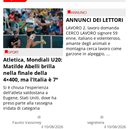
ANNUNCI
ANNUNCI DEI LETTORI
LAVORO 2. lavoro domanda
CERCO LAVORO signore 59
enne, italiano e volenteroso,
amante degli animali e
montagna cerca lavoro come
SPORT
garzone in alpeggio, ...
Atletica, Mondiali U20:
Matilde Abelli brilla
nella finale della
4×400, ma l’Italia è 7ª
Si è chiusa l'esperienza
dell'atleta valdostana a
Eugene, Stati Uniti, dove ha
preso parte alla rassegna
iridata di categoria
di
di
Fausto Vassoney
segreteria
il 10/08/2026
il 10/08/2026