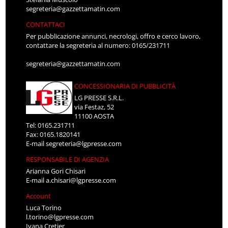
segreteria@gazzettamatin.com
CONTATTACI
Per pubblicazione annunci, necrologi, offro e cerco lavoro,
contattare la segreteria al numero: 0165/231711
segreteria@gazzettamatin.com
CONCESSIONARIA DI PUBBLICITÀ
LG PRESSE S.R.L.
via Festaz, 52
11100 AOSTA
Tel: 0165.231711
Fax: 0165.1820141
E-mail
segreteria@lgpresse.com
RESPONSABILE DI AGENZIA
Arianna Gori Chisari
E-mail
a.chisari@lgpresse.com
Account
Luca Torino
l.torino@lgpresse.com
Ivana Cretier