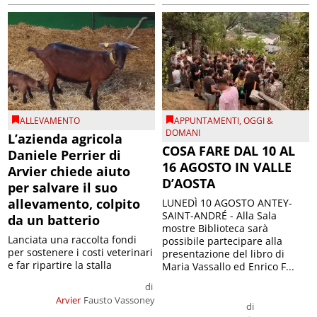
ALLEVAMENTO
APPUNTAMENTI
,
OGGI &
DOMANI
L’azienda agricola
COSA FARE DAL 10 AL
Daniele Perrier di
16 AGOSTO IN VALLE
Arvier chiede aiuto
D’AOSTA
per salvare il suo
allevamento, colpito
LUNEDÌ 10 AGOSTO ANTEY-
SAINT-ANDRÉ - Alla Sala
da un batterio
mostre Biblioteca sarà
Lanciata una raccolta fondi
possibile partecipare alla
per sostenere i costi veterinari
presentazione del libro di
e far ripartire la stalla
Maria Vassallo ed Enrico F...
di
Arvier
Fausto Vassoney
di