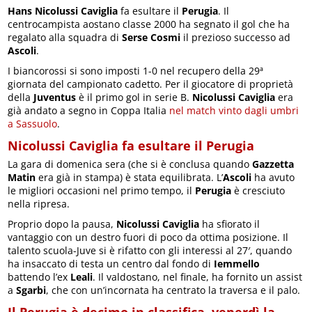
Hans Nicolussi Caviglia
fa esultare il
Perugia
. Il
centrocampista aostano classe 2000 ha segnato il gol che ha
regalato alla squadra di
Serse Cosmi
il prezioso successo ad
Ascoli
.
I biancorossi si sono imposti 1-0 nel recupero della 29ª
giornata del campionato cadetto. Per il giocatore di proprietà
della
Juventus
è il primo gol in serie B.
Nicolussi Caviglia
era
già andato a segno in Coppa Italia
nel match vinto dagli umbri
a Sassuolo
.
Nicolussi Caviglia fa esultare il Perugia
La gara di domenica sera (che si è conclusa quando
Gazzetta
Matin
era già in stampa) è stata equilibrata. L’
Ascoli
ha avuto
le migliori occasioni nel primo tempo, il
Perugia
è cresciuto
nella ripresa.
Proprio dopo la pausa,
Nicolussi Caviglia
ha sfiorato il
vantaggio con un destro fuori di poco da ottima posizione. Il
talento scuola-Juve si è rifatto con gli interessi al 27′, quando
ha insaccato di testa un centro dal fondo di
Iemmello
battendo l’ex
Leali
. Il valdostano, nel finale, ha fornito un assist
a
Sgarbi
, che con un’incornata ha centrato la traversa e il palo.
Il Perugia è decimo in classifica, venerdì la