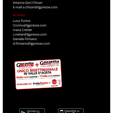
Arianna Gori Chisari
E-mail
a.chisari@lgpresse.com
Account
Luca Torino
l.torino@lgpresse.com
Ivana Cretier
i.cretier@lgpresse.com
Daniele Fimiano
d.fimiano@lgpresse.com