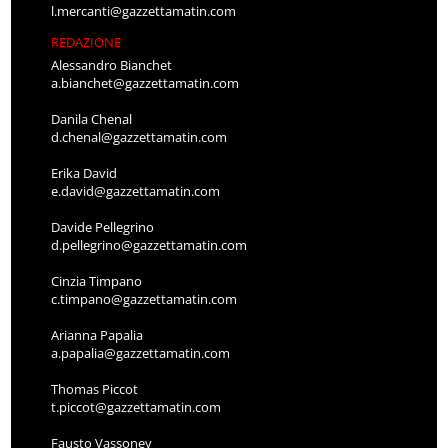
l.mercanti@gazzettamatin.com
REDAZIONE
Alessandro Bianchet
a.bianchet@gazzettamatin.com
Danila Chenal
d.chenal@gazzettamatin.com
Erika David
e.david@gazzettamatin.com
Davide Pellegrino
d.pellegrino@gazzettamatin.com
Cinzia Timpano
c.timpano@gazzettamatin.com
Arianna Papalia
a.papalia@gazzettamatin.com
Thomas Piccot
t.piccot@gazzettamatin.com
Fausto Vassoney