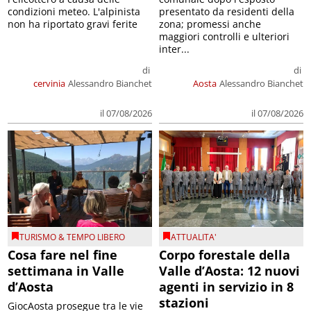
condizioni meteo. L'alpinista
presentato da residenti della
non ha riportato gravi ferite
zona; promessi anche
maggiori controlli e ulteriori
inter...
di
di
cervinia
Alessandro Bianchet
Aosta
Alessandro Bianchet
il 07/08/2026
il 07/08/2026
TURISMO & TEMPO LIBERO
ATTUALITA'
Cosa fare nel fine
Corpo forestale della
settimana in Valle
Valle d’Aosta: 12 nuovi
d’Aosta
agenti in servizio in 8
stazioni
GiocAosta prosegue tra le vie