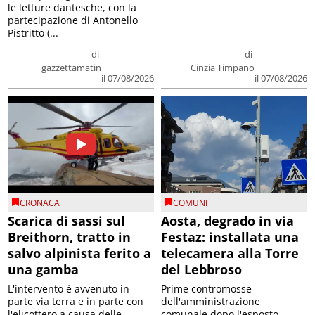
le letture dantesche, con la
partecipazione di Antonello
Pistritto (...
di
di
gazzettamatin
Cinzia Timpano
il 07/08/2026
il 07/08/2026
CRONACA
COMUNI
Scarica di sassi sul
Aosta, degrado in via
Breithorn, tratto in
Festaz: installata una
salvo alpinista ferito a
telecamera alla Torre
una gamba
del Lebbroso
L'intervento è avvenuto in
Prime contromosse
parte via terra e in parte con
dell'amministrazione
l'elicottero a causa delle
comunale dopo l'esposto