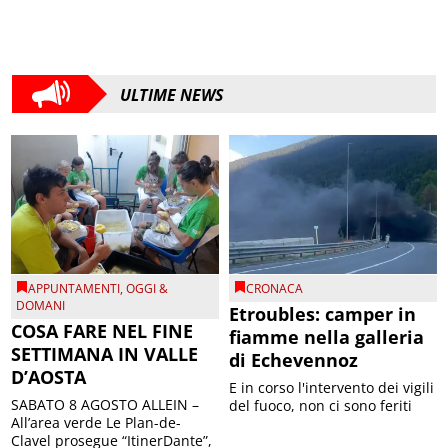
ULTIME NEWS
APPUNTAMENTI
,
OGGI &
CRONACA
DOMANI
Etroubles: camper in
COSA FARE NEL FINE
fiamme nella galleria
SETTIMANA IN VALLE
di Echevennoz
D’AOSTA
E in corso l'intervento dei vigili
SABATO 8 AGOSTO ALLEIN –
del fuoco, non ci sono feriti
All’area verde Le Plan-de-
Clavel prosegue “ItinerDante”,