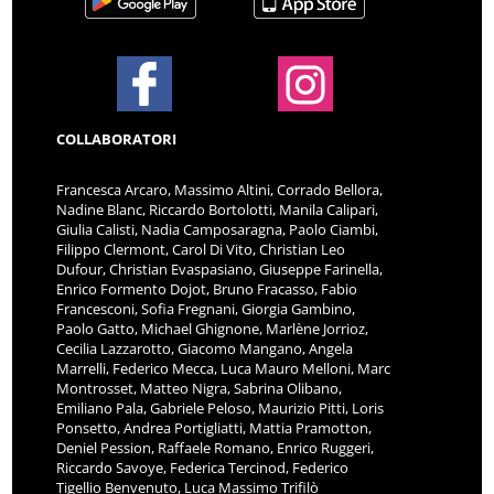
COLLABORATORI
Francesca Arcaro, Massimo Altini, Corrado Bellora,
Nadine Blanc, Riccardo Bortolotti, Manila Calipari,
Giulia Calisti, Nadia Camposaragna, Paolo Ciambi,
Filippo Clermont, Carol Di Vito, Christian Leo
Dufour, Christian Evaspasiano, Giuseppe Farinella,
Enrico Formento Dojot, Bruno Fracasso, Fabio
Francesconi, Sofia Fregnani, Giorgia Gambino,
Paolo Gatto, Michael Ghignone, Marlène Jorrioz,
Cecilia Lazzarotto, Giacomo Mangano, Angela
Marrelli, Federico Mecca, Luca Mauro Melloni, Marc
Montrosset, Matteo Nigra, Sabrina Olibano,
Emiliano Pala, Gabriele Peloso, Maurizio Pitti, Loris
Ponsetto, Andrea Portigliatti, Mattia Pramotton,
Deniel Pession, Raffaele Romano, Enrico Ruggeri,
Riccardo Savoye, Federica Tercinod, Federico
Tigellio Benvenuto, Luca Massimo Trifilò