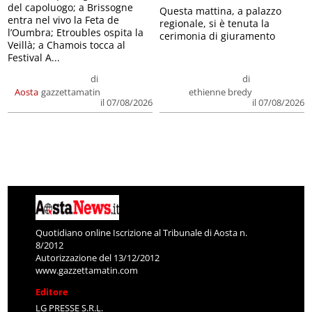
del capoluogo; a Brissogne
Questa mattina, a palazzo
entra nel vivo la Feta de
regionale, si è tenuta la
l’Oumbra; Etroubles ospita la
cerimonia di giuramento
Veillà; a Chamois tocca al
Festival A...
di
di
Aosta
gazzettamatin
ethienne bredy
il 07/08/2026
il 07/08/2026
Quotidiano online Iscrizione al Tribunale di Aosta n.
8/2012
Autorizzazione del 13/12/2012
www.gazzettamatin.com
Editore
LG PRESSE S.R.L.