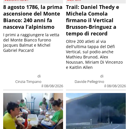
8 agosto 1786, la prima
Trail: Daniel Thedy e
ascensione del Monte
Michela Comola
Bianco: 240 anni fa
firmano il Vertical
nasceva l’alpinismo
Brusson-Bringuez a
tempo di record
I primi a raggiungere la vetta
del Monte Bianco furono
Oltre 200 atleti al via
Jacques Balmat e Michel
dell'ultima tappa del Défì
Gabriel Paccard
Vertical, sul podio anche
Mathieu Brunod, Alex
Noussan, Miriam Di Vincenzo
e Kaitlin Allen
di
di
Cinzia Timpano
Davide Pellegrino
il 08/08/2026
il 08/08/2026