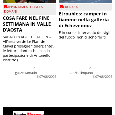
APPUNTAMENTI
,
OGGI &
CRONACA
DOMANI
Etroubles: camper in
COSA FARE NEL FINE
fiamme nella galleria
SETTIMANA IN VALLE
di Echevennoz
D’AOSTA
E in corso l'intervento dei vigili
SABATO 8 AGOSTO ALLEIN –
del fuoco, non ci sono feriti
All’area verde Le Plan-de-
Clavel prosegue “ItinerDante”,
le letture dantesche, con la
partecipazione di Antonello
Pistritto (...
di
di
gazzettamatin
Cinzia Timpano
il 07/08/2026
il 07/08/2026