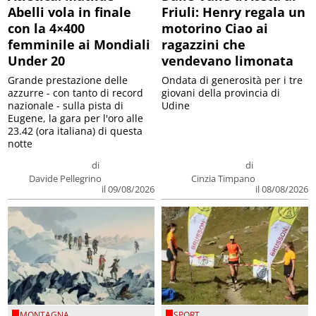
Abelli vola in finale
Friuli: Henry regala un
con la 4×400
motorino Ciao ai
femminile ai Mondiali
ragazzini che
Under 20
vendevano limonata
Grande prestazione delle
Ondata di generosità per i tre
azzurre - con tanto di record
giovani della provincia di
nazionale - sulla pista di
Udine
Eugene, la gara per l'oro alle
23.42 (ora italiana) di questa
notte
di
di
Davide Pellegrino
Cinzia Timpano
il 09/08/2026
il 08/08/2026
MONTAGNA
SPORT