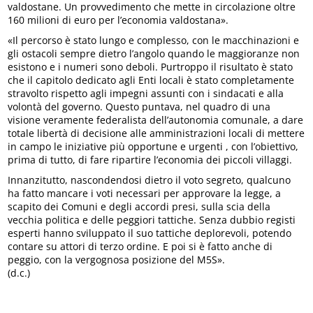
valdostane. Un provvedimento che mette in circolazione oltre
160 milioni di euro per l’economia valdostana».
«Il percorso è stato lungo e complesso, con le macchinazioni e
gli ostacoli sempre dietro l’angolo quando le maggioranze non
esistono e i numeri sono deboli. Purtroppo il risultato è stato
che il capitolo dedicato agli Enti locali è stato completamente
stravolto rispetto agli impegni assunti con i sindacati e alla
volontà del governo. Questo puntava, nel quadro di una
visione veramente federalista dell’autonomia comunale, a dare
totale libertà di decisione alle amministrazioni locali di mettere
in campo le iniziative più opportune e urgenti , con l’obiettivo,
prima di tutto, di fare ripartire l’economia dei piccoli villaggi.
Innanzitutto, nascondendosi dietro il voto segreto, qualcuno
ha fatto mancare i voti necessari per approvare la legge, a
scapito dei Comuni e degli accordi presi, sulla scia della
vecchia politica e delle peggiori tattiche. Senza dubbio registi
esperti hanno sviluppato il suo tattiche deplorevoli, potendo
contare su attori di terzo ordine. E poi si è fatto anche di
peggio, con la vergognosa posizione del M5S».
(d.c.)