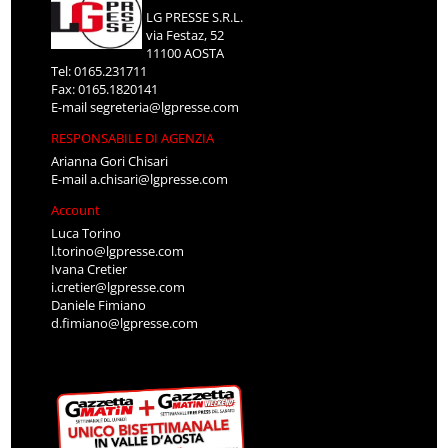
LG PRESSE S.R.L.
via Festaz, 52
11100 AOSTA
Tel: 0165.231711
Fax: 0165.1820141
E-mail
segreteria@lgpresse.com
RESPONSABILE DI AGENZIA
Arianna Gori Chisari
E-mail
a.chisari@lgpresse.com
Account
Luca Torino
l.torino@lgpresse.com
Ivana Cretier
i.cretier@lgpresse.com
Daniele Fimiano
d.fimiano@lgpresse.com