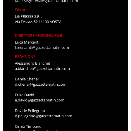
Mail:
segreteria@gazzettamatin.com
Editore
LG PRESSE S.R.L.
via Festaz, 52 11100 AOSTA
DIRETTORE RESPONSABILE
Luca Mercanti
l.mercanti@gazzettamatin.com
REDAZIONE
Alessandro Bianchet
a.bianchet@gazzettamatin.com
Danila Chenal
d.chenal@gazzettamatin.com
Erika David
e.david@gazzettamatin.com
Davide Pellegrino
d.pellegrino@gazzettamatin.com
Cinzia Timpano