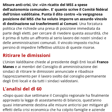
Misure anti-crisi, Uv: «Un ricatto del M5S a spese
dell’autonomia comunale». E’ quanto scrive il Comité fédéral
dell’Union valdôtaine. Punta il dito contro «la vergognosa
posizione del M5S che ha voluto imporre un assurdo vincolo
di destinazione sui trasferimenti ai Comuni
. Una forzatura
politica che richiede una presa di posizione immediata da
parte degli eletti, per cercare di rivedere questa assurdità, che
è prima di tutto un affronto al serio lavoro dei nostri sindaci e
delle amministrazioni comunali. Il vincolo imposto rischia
persino di impedire l’effettivo utilizzo di queste risorse.
Ritirare le dimissioni
L’Union Valdôtaine chiede al presidente degli Enti locali
Franco
Manes
e ai membri del Consiglio di amministrazione dei
sindaci di ritirare le dimissioni annunciate e ribadisce
l’apprezzamento per il lavoro svolto dal consiglio permanente
degli Enti locali e da tutti i sindaci valdostani.
L’analisi del dl 60
«Dopo quasi due settimane il Consiglio regionale ha finalmente
approvato la legge di assestamento di bilancio, quest’anno
quasi interamente destina alle misure anticrisi per mitigare gli
effetti della crisi economica che ha colpito famiglie e aziende