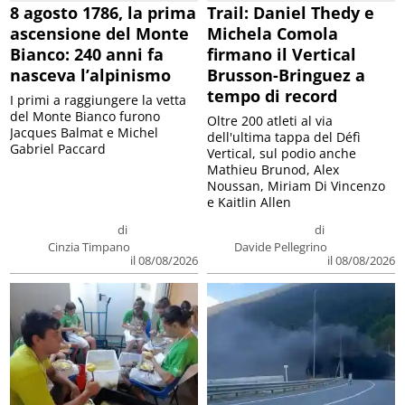
8 agosto 1786, la prima
Trail: Daniel Thedy e
ascensione del Monte
Michela Comola
Bianco: 240 anni fa
firmano il Vertical
nasceva l’alpinismo
Brusson-Bringuez a
tempo di record
I primi a raggiungere la vetta
del Monte Bianco furono
Oltre 200 atleti al via
Jacques Balmat e Michel
dell'ultima tappa del Défì
Gabriel Paccard
Vertical, sul podio anche
Mathieu Brunod, Alex
Noussan, Miriam Di Vincenzo
e Kaitlin Allen
di
di
Cinzia Timpano
Davide Pellegrino
il 08/08/2026
il 08/08/2026