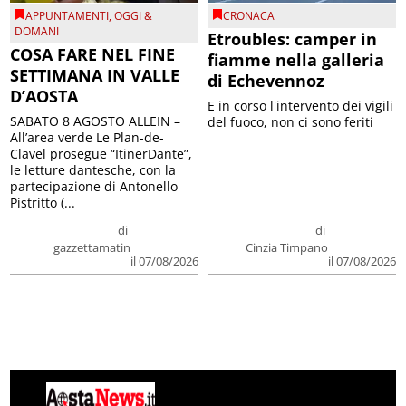
APPUNTAMENTI
,
OGGI &
CRONACA
DOMANI
Etroubles: camper in
COSA FARE NEL FINE
fiamme nella galleria
SETTIMANA IN VALLE
di Echevennoz
D’AOSTA
E in corso l'intervento dei vigili
SABATO 8 AGOSTO ALLEIN –
del fuoco, non ci sono feriti
All’area verde Le Plan-de-
Clavel prosegue “ItinerDante”,
le letture dantesche, con la
partecipazione di Antonello
Pistritto (...
di
di
gazzettamatin
Cinzia Timpano
il 07/08/2026
il 07/08/2026