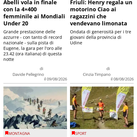
Abelli vola in finale
Friuli: Henry regala un
con la 4×400
motorino Ciao ai
femminile ai Mondiali
ragazzini che
Under 20
vendevano limonata
Grande prestazione delle
Ondata di generosità per i tre
azzurre - con tanto di record
giovani della provincia di
nazionale - sulla pista di
Udine
Eugene, la gara per l'oro alle
23.42 (ora italiana) di questa
notte
di
di
Davide Pellegrino
Cinzia Timpano
il 09/08/2026
il 08/08/2026
MONTAGNA
SPORT