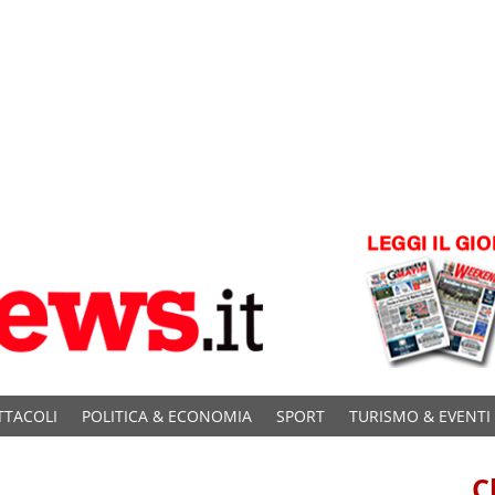
TTACOLI
POLITICA & ECONOMIA
SPORT
TURISMO & EVENTI
C