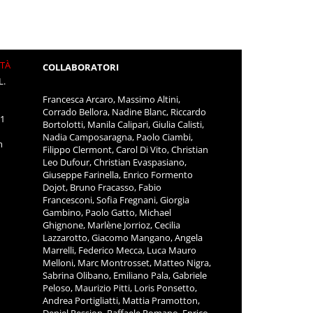
ITÀ
COLLABORATORI
L.
Francesca Arcaro, Massimo Altini,
Corrado Bellora, Nadine Blanc, Riccardo
11
Bortolotti, Manila Calipari, Giulia Calisti,
Nadia Camposaragna, Paolo Ciambi,
m
Filippo Clermont, Carol Di Vito, Christian
Leo Dufour, Christian Evaspasiano,
Giuseppe Farinella, Enrico Formento
Dojot, Bruno Fracasso, Fabio
Francesconi, Sofia Fregnani, Giorgia
Gambino, Paolo Gatto, Michael
Ghignone, Marlène Jorrioz, Cecilia
Lazzarotto, Giacomo Mangano, Angela
Marrelli, Federico Mecca, Luca Mauro
Melloni, Marc Montrosset, Matteo Nigra,
Sabrina Olibano, Emiliano Pala, Gabriele
Peloso, Maurizio Pitti, Loris Ponsetto,
Andrea Portigliatti, Mattia Pramotton,
Deniel Pession, Raffaele Romano, Enrico