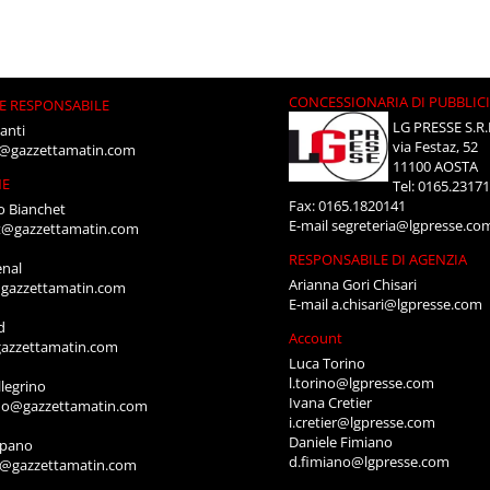
CONCESSIONARIA DI PUBBLIC
E RESPONSABILE
LG PRESSE S.R.
anti
via Festaz, 52
i@gazzettamatin.com
11100 AOSTA
NE
Tel: 0165.2317
Fax: 0165.1820141
o Bianchet
E-mail
segreteria@lgpresse.co
t@gazzettamatin.com
RESPONSABILE DI AGENZIA
enal
Arianna Gori Chisari
gazzettamatin.com
E-mail
a.chisari@lgpresse.com
d
Account
azzettamatin.com
Luca Torino
l.torino@lgpresse.com
legrino
Ivana Cretier
ino@gazzettamatin.com
i.cretier@lgpresse.com
Daniele Fimiano
mpano
d.fimiano@lgpresse.com
o@gazzettamatin.com