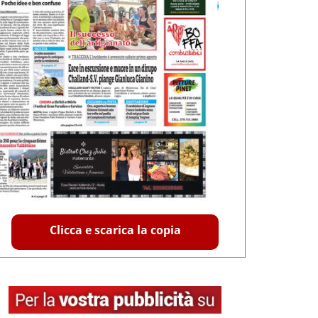
Clicca e scarica la copia