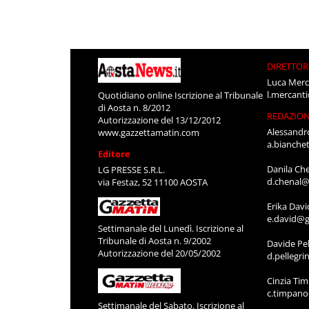
DIRETTOR
Luca Merc
l.mercant
Quotidiano online Iscrizione al Tribunale
di Aosta n. 8/2012
REDAZIO
Autorizzazione del 13/12/2012
Alessandr
www.gazzettamatin.com
a.bianche
Editore
Danila Ch
LG PRESSE S.R.L.
d.chenal@
via Festaz, 52 11100 AOSTA
Erika Davi
e.david@g
Settimanale del Lunedì. Iscrizione al
Tribunale di Aosta n. 9/2002
Davide Pel
Autorizzazione del 20/05/2002
d.pellegr
Cinzia Ti
c.timpan
Settimanale del Sabato. Iscrizione al