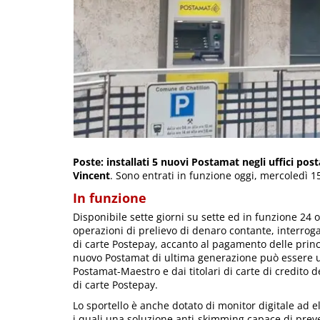
Poste: installati 5 nuovi Postamat negli uffici pos
Vincent
. Sono entrati in funzione oggi, mercoledì 15
In funzione
Disponibile sette giorni su sette ed in funzione 24
operazioni di prelievo di denaro contante, interroga
di carte Postepay, accanto al pagamento delle princip
nuovo Postamat di ultima generazione può essere util
Postamat-Maestro e dai titolari di carte di credito d
di carte Postepay.
Lo sportello è anche dotato di monitor digitale ad el
i quali una soluzione anti-skimming capace di preve