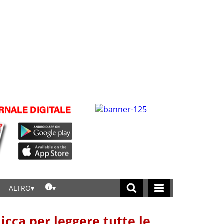
ALTRO
licca per leggere tutte le