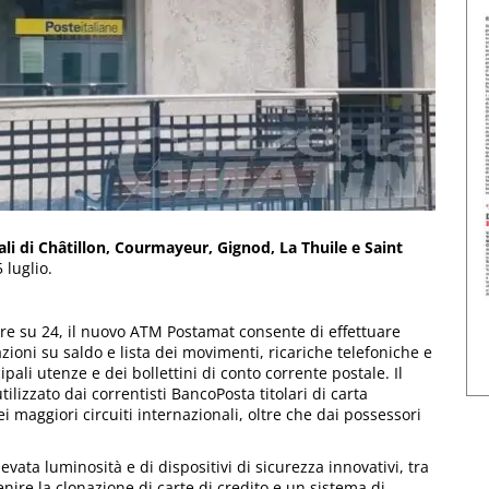
tali di Châtillon, Courmayeur, Gignod, La Thuile e Saint
 luglio.
 ore su 24, il nuovo ATM Postamat consente di effettuare
zioni su saldo e lista dei movimenti, ricariche telefoniche e
ali utenze e dei bollettini di conto corrente postale. Il
izzato dai correntisti BancoPosta titolari di carta
ei maggiori circuiti internazionali, oltre che dai possessori
evata luminosità e di dispositivi di sicurezza innovativi, tra
nire la clonazione di carte di credito e un sistema di