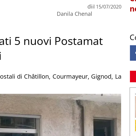
di
il
15/07/2020
n
Danila Chenal
C
llati 5 nuovi Postamat
i
postali di Châtillon, Courmayeur, Gignod, La