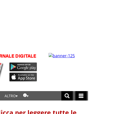
ALTRO
licca per leggere tutte le