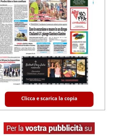
Clicca e scarica la copia