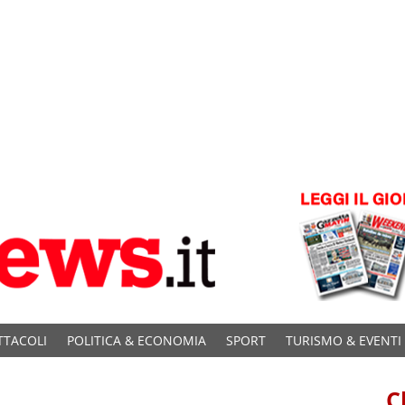
TTACOLI
POLITICA & ECONOMIA
SPORT
TURISMO & EVENTI
C