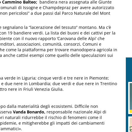
tto Cammino Balteo;
bandiera nera assegnata alle Giunte
ni comunali di Issogne e Champdepraz per avere autorizzato
li non pericolosi” a due passi dal Parco Naturale del Mont
he segnalano la “lacerazione del tessuto” montano. Ma c’è
on 19 bandiere verdi. La lista dei buoni e dei cattivi per la
ente con il nuovo rapporto ‘Carovana delle Alpi’ che
ditori, associazioni, comunità, consorzi, Comuni e
che come la piattaforma per trovare manodopera agricola in
 anche cattivi esempi come quello delle speculazioni sui
a verde in Liguria; cinque verdi e tre nere in Piemonte;
i e due nere in Lombardia; due verdi e due nere in Trentino
tro nere in Friuli Venezia Giulia.
po dalla materialità degli ecosistemi. Difficile non
osserva
Vanda Bonardo,
responsabile nazionale Alpi di
i naturali ridurrebbe il rischio di fenomeni come il
e epidemie, e mitigherebbe gli impatti dei cambiamenti
drammatici».