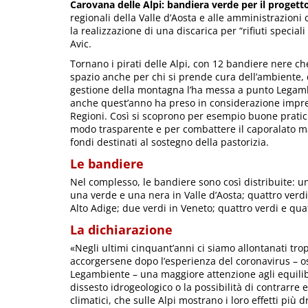
Carovana delle Alpi: bandiera verde per il proge
regionali della Valle d’Aosta e alle amministrazio
la realizzazione di una discarica per “rifiuti specia
Avic.
Tornano i pirati delle Alpi, con 12 bandiere nere c
spazio anche per chi si prende cura dell’ambiente, c
gestione della montagna l’ha messa a punto Legambi
anche quest’anno ha preso in considerazione impren
Regioni. Così si scoprono per esempio buone prati
modo trasparente e per combattere il caporalato ma
fondi destinati al sostegno della pastorizia.
Le bandiere
Nel complesso, le bandiere sono così distribuite: un
una verde e una nera in Valle d’Aosta; quattro verd
Alto Adige; due verdi in Veneto; quattro verdi e quat
La dichiarazione
«Negli ultimi cinquant’anni ci siamo allontanati trop
accorgersene dopo l’esperienza del coronavirus – 
Legambiente – una maggiore attenzione agli equilibr
dissesto idrogeologico o la possibilità di contrarr
climatici, che sulle Alpi mostrano i loro effetti più 