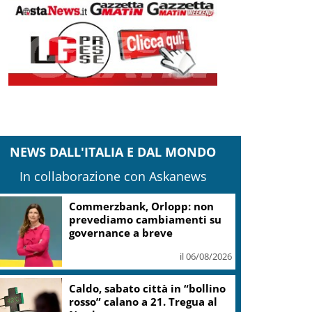
NEWS DALL'ITALIA E DAL MONDO
In collaborazione con Askanews
Addio a Francesco Guccini, la
voce controcorrente che
raccontò l’Italia
il 06/08/2026
Venezia83, omaggio a Hugo
Pratt: proiezione speciale di