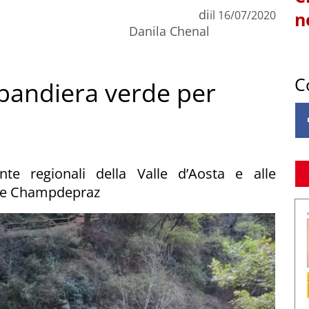
di
il
16/07/2020
n
Danila Chenal
C
 bandiera verde per
te regionali della Valle d’Aosta e alle
e e Champdepraz