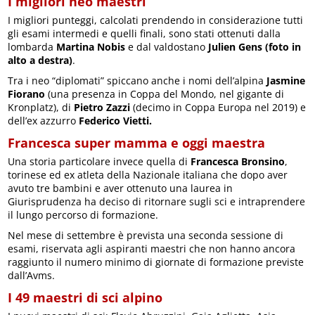
I migliori neo maestri
I migliori punteggi, calcolati prendendo in considerazione tutti
gli esami intermedi e quelli finali, sono stati ottenuti dalla
lombarda
Martina Nobis
e dal valdostano
Julien Gens (foto in
alto a destra)
.
Tra i neo “diplomati” spiccano anche i nomi dell’alpina
Jasmine
Fiorano
(una presenza in Coppa del Mondo, nel gigante di
Kronplatz), di
Pietro Zazzi
(decimo in Coppa Europa nel 2019) e
dell’ex azzurro
Federico Vietti.
Francesca super mamma e oggi maestra
Una storia particolare invece quella di
Francesca Bronsino
,
torinese ed ex atleta della Nazionale italiana che dopo aver
avuto tre bambini e aver ottenuto una laurea in
Giurisprudenza ha deciso di ritornare sugli sci e intraprendere
il lungo percorso di formazione.
Nel mese di settembre è prevista una seconda sessione di
esami, riservata agli aspiranti maestri che non hanno ancora
raggiunto il numero minimo di giornate di formazione previste
dall’Avms.
I 49 maestri di sci alpino