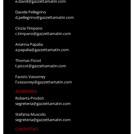
e.david@gazzettamatin.com
Davide Pellegrino
d.pellegrino@gazzettamatin.com
Cinzia Timpano
c.timpano@gazzettamatin.com
Arianna Papalia
a.papalia@gazzettamatin.com
Thomas Piccot
t.piccot@gazzettamatin.com
Fausto Vassoney
f.vassoney@gazzettamatin.com
SEGRETERIA
Roberta Prodoti
segreteria@gazzettamatin.com
Stefania Muscolo
segreteria@gazzettamatin.com
CONTATTACI