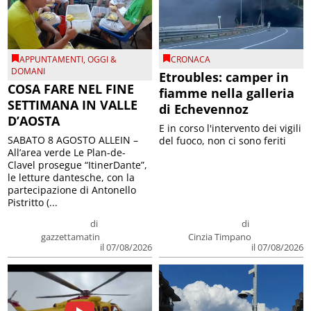
APPUNTAMENTI
,
OGGI &
CRONACA
DOMANI
Etroubles: camper in
COSA FARE NEL FINE
fiamme nella galleria
SETTIMANA IN VALLE
di Echevennoz
D’AOSTA
E in corso l'intervento dei vigili
SABATO 8 AGOSTO ALLEIN –
del fuoco, non ci sono feriti
All’area verde Le Plan-de-
Clavel prosegue “ItinerDante”,
le letture dantesche, con la
partecipazione di Antonello
Pistritto (...
di
di
gazzettamatin
Cinzia Timpano
il 07/08/2026
il 07/08/2026