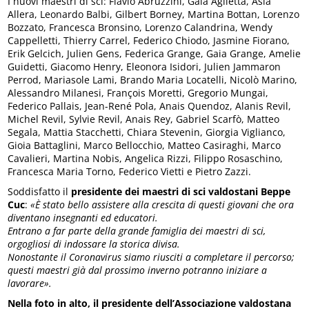
I nuovi maestri di sci: Flavio Abruzzini, Gaia Aglietta, Asia
Allera, Leonardo Balbi, Gilbert Borney, Martina Bottan, Lorenzo
Bozzato, Francesca Bronsino, Lorenzo Calandrina, Wendy
Cappelletti, Thierry Carrel, Federico Chiodo, Jasmine Fiorano,
Erik Gelcich, Julien Gens, Federica Grange, Gaia Grange, Amelie
Guidetti, Giacomo Henry, Eleonora Isidori, Julien Jammaron
Perrod, Mariasole Lami, Brando Maria Locatelli, Nicolò Marino,
Alessandro Milanesi, François Moretti, Gregorio Mungai,
Federico Pallais, Jean-René Pola, Anais Quendoz, Alanis Revil,
Michel Revil, Sylvie Revil, Anais Rey, Gabriel Scarfò, Matteo
Segala, Mattia Stacchetti, Chiara Stevenin, Giorgia Viglianco,
Gioia Battaglini, Marco Bellocchio, Matteo Casiraghi, Marco
Cavalieri, Martina Nobis, Angelica Rizzi, Filippo Rosaschino,
Francesca Maria Torno, Federico Vietti e Pietro Zazzi.
Soddisfatto il
presidente dei maestri di sci valdostani Beppe
Cuc
:
«È stato bello assistere alla crescita di questi giovani che ora
diventano insegnanti ed educatori.
Entrano a far parte della grande famiglia dei maestri di sci,
orgogliosi di indossare la storica divisa.
Nonostante il Coronavirus siamo riusciti a completare il percorso;
questi maestri già dal prossimo inverno potranno iniziare a
lavorare».
Nella foto in alto, il presidente dell’Associazione valdostana