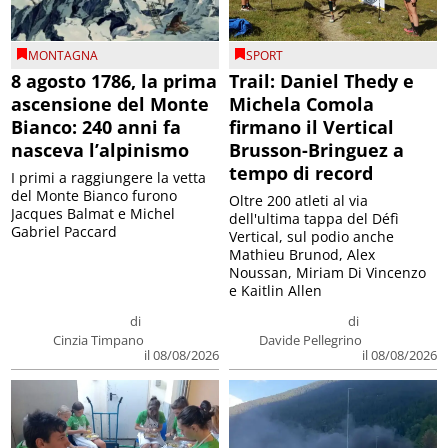
MONTAGNA
SPORT
8 agosto 1786, la prima
Trail: Daniel Thedy e
ascensione del Monte
Michela Comola
Bianco: 240 anni fa
firmano il Vertical
nasceva l’alpinismo
Brusson-Bringuez a
tempo di record
I primi a raggiungere la vetta
del Monte Bianco furono
Oltre 200 atleti al via
Jacques Balmat e Michel
dell'ultima tappa del Défì
Gabriel Paccard
Vertical, sul podio anche
Mathieu Brunod, Alex
Noussan, Miriam Di Vincenzo
e Kaitlin Allen
di
di
Cinzia Timpano
Davide Pellegrino
il 08/08/2026
il 08/08/2026