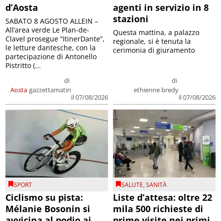
d’Aosta
agenti in servizio in 8
stazioni
SABATO 8 AGOSTO ALLEIN –
All’area verde Le Plan-de-
Questa mattina, a palazzo
Clavel prosegue “ItinerDante”,
regionale, si è tenuta la
le letture dantesche, con la
cerimonia di giuramento
partecipazione di Antonello
Pistritto (...
di
di
Aosta
gazzettamatin
ethienne bredy
il 07/08/2026
il 07/08/2026
SPORT
SALUTE
,
SANITÀ
Ciclismo su pista:
Liste d’attesa: oltre 22
Mélanie Bosonin si
mila 500 richieste di
avvicina al podio ai
prime visite nei primi