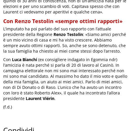
quindi di 30 anni di conoscenza, non di un’amicizia nata per le
elezioni e per uno scambio di voti. Capitava spesso che con
Laurent ci vedevamo per aperitivi e qualche cena».
Con Renzo Testolin «sempre ottimi rapporti»
L’imputato ha poi parlato del suo rapporto con l’attuale
presidente della Regione
Renzo Testolin
: «Siamo amici perché
è un mio vicino di casa e mi ha visto crescere. Abbiamo
sempre avuto ottimi rapporti. So, anche se sono detenuto, che
la sua famiglia ha chiesto ai miei come stessi dopo l’arresto.
Con
Luca Bianchi
(ex consigliere indagato in Egomnia ndr)
l’amicizia è nata perché si parla di 20 di lavoro al Casinò. In
campagna elettorale non mi sono mai interessato perché non
mi sono mai candidato. Al massimo ho dato il mio voto e quello
della mia famiglia, un aiuto ai miei amici. Parlo di miei amici,
non di Di Donato o di Raso. L’unico che ha avuto un incontro
con loro è stato Roberto Alex», il quale ha incontrato l’allora
presidente
Laurent Viérin
.
(f.d.)
Condividi