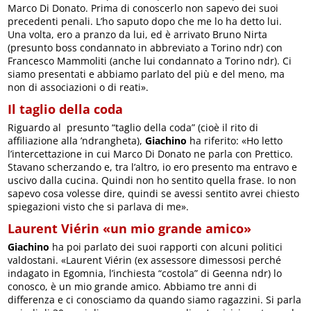
Marco Di Donato. Prima di conoscerlo non sapevo dei suoi
precedenti penali. L’ho saputo dopo che me lo ha detto lui.
Una volta, ero a pranzo da lui, ed è arrivato Bruno Nirta
(presunto boss condannato in abbreviato a Torino ndr) con
Francesco Mammoliti (anche lui condannato a Torino ndr). Ci
siamo presentati e abbiamo parlato del più e del meno, ma
non di associazioni o di reati».
Il taglio della coda
Riguardo al presunto “taglio della coda” (cioè il rito di
affiliazione alla ’ndrangheta),
Giachino
ha riferito: «Ho letto
l’intercettazione in cui Marco Di Donato ne parla con Prettico.
Stavano scherzando e, tra l’altro, io ero presento ma entravo e
uscivo dalla cucina. Quindi non ho sentito quella frase. Io non
sapevo cosa volesse dire, quindi se avessi sentito avrei chiesto
spiegazioni visto che si parlava di me».
Laurent Viérin «un mio grande amico»
Giachino
ha poi parlato dei suoi rapporti con alcuni politici
valdostani. «Laurent Viérin (ex assessore dimessosi perché
indagato in Egomnia, l’inchiesta “costola” di Geenna ndr) lo
conosco, è un mio grande amico. Abbiamo tre anni di
differenza e ci conosciamo da quando siamo ragazzini. Si parla