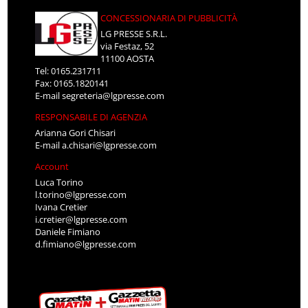
CONCESSIONARIA DI PUBBLICITÀ
LG PRESSE S.R.L.
via Festaz, 52
11100 AOSTA
Tel: 0165.231711
Fax: 0165.1820141
E-mail
segreteria@lgpresse.com
RESPONSABILE DI AGENZIA
Arianna Gori Chisari
E-mail
a.chisari@lgpresse.com
Account
Luca Torino
l.torino@lgpresse.com
Ivana Cretier
i.cretier@lgpresse.com
Daniele Fimiano
d.fimiano@lgpresse.com