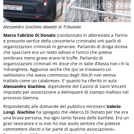
Alessandro Giachino davanti al Tribunale
Marco Fabrizio Di Donato
(condannato in abbreviato a Torino
e presunto vertice della consorteria criminale) «mi parlò di
organizzazioni criminali in generale. Parlando di droga diceva
che spacciare era un reato odioso e l’unico che poteva
sembrare meno grave erano le truffe. Parlando di
organizzazioni criminali mi disse che in Valle d’Aosta non c’è la
‘ndrangheta. Aggiunse anche che qui se trovavano un
valdostano che aveva commesso degli illeciti non veniva
trattato come un calabrese». E’ quanto ha riferito in aula
Alessandro Giachino
, dipendente del Casinò di Saint-Vincent
imputato per associazione a delinquere di stampo mafioso nel
processo Geenna.
Rispondendo alle domande del pubblico ministero
Valerio
Longi
,
Giachino
ha spiegato che «Marco Di Donato per me era
una brava persona, ma ogni tanto faceva delle banfate. Era un
gran lavoratore e io non ho mai avuto sentore che potesse
commettere illeciti o far parte di qualche associazione».