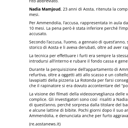
rito abbreviato.
Nadia Mamjoud
, 23 anni di Aosta, ritenuta la com
mesi.
Per Ammendolia, l’accusa, rappresentata in aula d
10 mesi. La pena però è stata inferiore perché l’imput
accusato.
Secondo l’accusa, l’uomo, a gennaio di quest’anno, si
storico di Aosta e li aveva derubati, oltre ad aver r
La tecnica per effettuare i furti era sempre la stess
introdursi all’interno e rubare il fondo cassa e gene
Durante la perquisizione dell’appartamento di Ammen
refurtiva, oltre a oggetti atti allo scasso e un colte
lavapiatti della pizzeria La Rotonda per farsi conse
che il rapinatore si era dovuto accontentare del “po
La visione dei filmati della videosorveglianza dell
complice. Gli investigatori sono così risaliti a Nad
di quest’anno, perché sorpresa dalla titolare del b
e alcune lattine di bibite. Pochi giorni dopo il suo 
Ammendolia, e denunciata anche per furto aggrava
(re.aostanews.it)