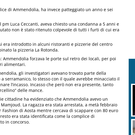
plice di Ammendolia, ha invece patteggiato un anno e sei
al pm Luca Ceccanti, aveva chiesto una condanna a 5 anni e
ato non è stato ritenuto colpevole di tutti i furti di cui era
 era introdotto in alcuni ristoranti e pizzerie del centro
apinato la pizzeria La Rotonda.
a: Ammendolia forzava le porte sul retro dei locali, per poi
ri alimentari.
dolia, gli investigatori avevano trovato parte della
llo a serramanico, lo stesso con il quale avrebbe minacciato il
gnare l’incasso. Incasso che però non era presente, tanto
rcellino” delle mance.
e vie cittadine ha evidenziato che Ammendolia avevo un
ia Mamjoud. La ragazza era stata arrestata, a metà febbraio
ar Fashion di Aosta mentre cercava di scappare con 80 euro
arresto era stata identificata come la complice di
to in concorso.