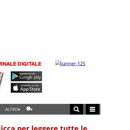
ALTRO
licca per leggere tutte le