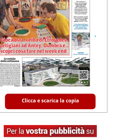
Clicca e scarica la copia