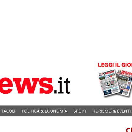
TTACOLI
POLITICA & ECONOMIA
SPORT
TURISMO & EVENTI
C