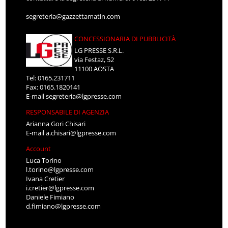
segreteria@gazzettamatin.com
CONCESSIONARIA DI PUBBLICITÀ
LG PRESSE S.R.L.
via Festaz, 52
11100 AOSTA
Tel: 0165.231711
Fax: 0165.1820141
E-mail
segreteria@lgpresse.com
RESPONSABILE DI AGENZIA
Arianna Gori Chisari
E-mail
a.chisari@lgpresse.com
Account
Luca Torino
l.torino@lgpresse.com
Ivana Cretier
i.cretier@lgpresse.com
Daniele Fimiano
d.fimiano@lgpresse.com