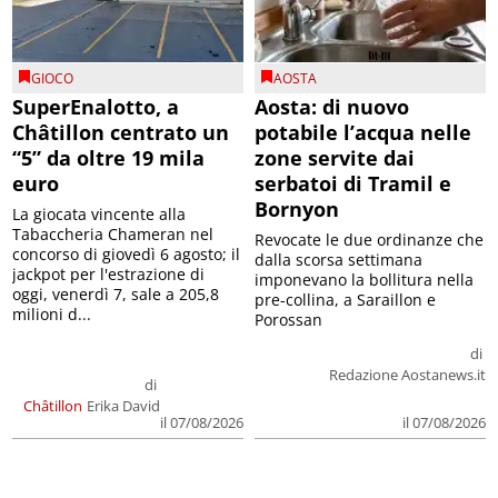
GIOCO
AOSTA
SuperEnalotto, a
Aosta: di nuovo
Châtillon centrato un
potabile l’acqua nelle
“5” da oltre 19 mila
zone servite dai
euro
serbatoi di Tramil e
Bornyon
La giocata vincente alla
Tabaccheria Chameran nel
Revocate le due ordinanze che
concorso di giovedì 6 agosto; il
dalla scorsa settimana
jackpot per l'estrazione di
imponevano la bollitura nella
oggi, venerdì 7, sale a 205,8
pre-collina, a Saraillon e
milioni d...
Porossan
di
Redazione Aostanews.it
di
Châtillon
Erika David
il 07/08/2026
il 07/08/2026