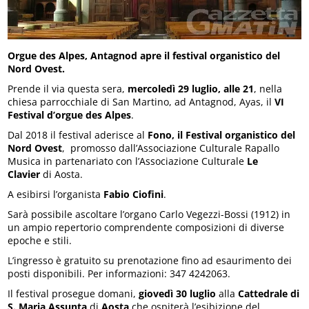
Orgue des Alpes, Antagnod apre il festival organistico del
Nord Ovest.
Prende il via questa sera,
mercoledì 29 luglio, alle 21
, nella
chiesa parrocchiale di San Martino, ad Antagnod, Ayas, il
VI
Festival d’orgue des Alpes
.
Dal 2018 il festival aderisce al
Fono, il Festival organistico del
Nord Ovest
, promosso dall’Associazione Culturale Rapallo
Musica in partenariato con l’Associazione Culturale
Le
Clavier
di Aosta.
A esibirsi l’organista
Fabio Ciofini
.
Sarà possibile ascoltare l’organo Carlo Vegezzi-Bossi (1912) in
un ampio repertorio comprendente composizioni di diverse
epoche e stili.
L’ingresso è gratuito su prenotazione fino ad esaurimento dei
posti disponibili. Per informazioni: 347 4242063.
Il festival prosegue domani,
giovedì 30 luglio
alla
Cattedrale di
S. Maria Assunta
di
Aosta
che ospiterà l’esibizione del