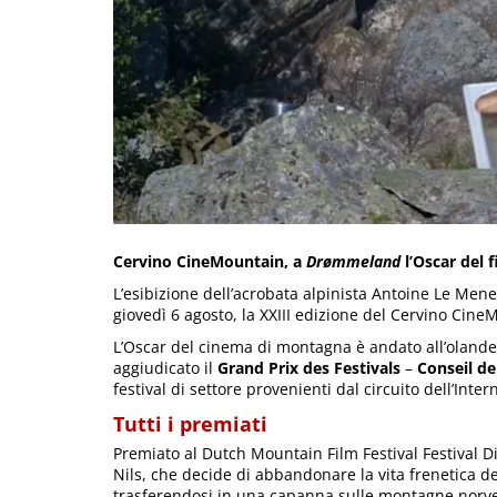
Cervino CineMountain, a
Drømmeland
l’Oscar del 
L’esibizione dell’acrobata alpinista Antoine Le Mene
giovedì 6 agosto, la XXIII edizione del Cervino Cine
L’Oscar del cinema di montagna è andato all’oland
aggiudicato il
Grand Prix des Festivals
–
Conseil de
festival di settore provenienti dal circuito dell’Inte
Tutti i premiati
Premiato al Dutch Mountain Film Festival Festival D
Nils, che decide di abbandonare la vita frenetica d
trasferendosi in una capanna sulle montagne norve