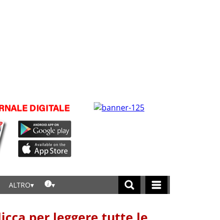
ALTRO
licca per leggere tutte le