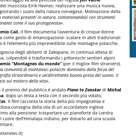
del musicista Eirik Havnes: realizzare una musica nuova,
gistrando i suoni della natura norvegese. Motivazione della
u materiali presenti in natura, contaminandoli con strumenti
ascinante come il suo protagonista»
.
emio CaiI.
Il film documenta l’avventura di cinque donne
a come gesto di emancipazione: scalare in abiti tradizionali
to è l’elemento più imprevedibile sulle montagne polacche.
angoscia degli abitanti di Zakopane, in continua attesa di
a, colpendoli e trasformando i pittoreschi sentieri alpini
remio “Montagnes du monde”
(per il miglior film straniero).
na comunità di montanari polacchi dominata dalla forza del
ografia straordinaria e un’altrettanta buona presa del suono. Il
zio sul mistero della vita».
e il premio del pubblico è andato
Piano to Zanskar
di
Michal
ma
, dopo un testa a testa con il secondo più votato,
tas
. Il film racconta la storia della più impegnativa e
olosa consegna della vita di un accordatore inglese
imo alla pensione: trasportare un pianoforte da Londra
al cuore dell’Himalaya indiano, per donarlo ad una scuola
entare.
ostanews.it)