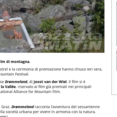
film di montagna.
strel e la cerimonia di premiazione hanno chiuso ieri sera,
Mountain Festival.
ese
Drømmeland
,
di
Joost van der Wiel
. Il film si è
 la Vallée
, riservato ai film già premiati nei principali
rnational Alliance for Mountain Film.
i Graz,
Drømmeland
racconta l’avventura del sessantenne
ella società urbana per vivere in armonia con la natura,
gesi.