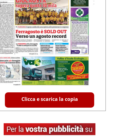
Clicca e scarica la copia