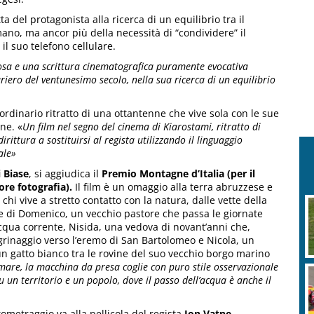
 del protagonista alla ricerca di un equilibrio tra il
ano, ma ancor più della necessità di “condividere” il
l suo telefono cellulare.
rosa e una scrittura cinematografica puramente evocativa
riero del ventunesimo secolo, nella sua ricerca di un equilibrio
ordinario ritratto di una ottantenne che vive sola con le sue
ne. «
Un film nel segno del cinema di Kiarostami, ritratto di
rittura a sostituirsi al regista utilizzando il linguaggio
ale»
 Biase
, si aggiudica il
Premio Montagne d’Italia (per il
ore fotografia).
Il film è un omaggio alla terra abruzzese e
i vive a stretto contatto con la natura, dalle vette della
rie di Domenico, un vecchio pastore che passa le giornate
 acqua corrente, Nisida, una vedova di novant’anni che,
grinaggio verso l’eremo di San Bartolomeo e Nicola, un
n gatto bianco tra le rovine del suo vecchio borgo marino
are, la macchina da presa coglie con puro stile osservazionale
u un territorio e un popolo, dove il passo dell’acqua è anche il
tometraggio va alla pellicola del regista
Jon Vatne