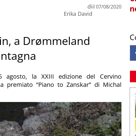
di
il
07/08/2020
n
Erika David
C
in, a Drømmeland
montagna
6 agosto, la XXIII edizione del Cervino
 ha premiato “Piano to Zanskar” di Michal