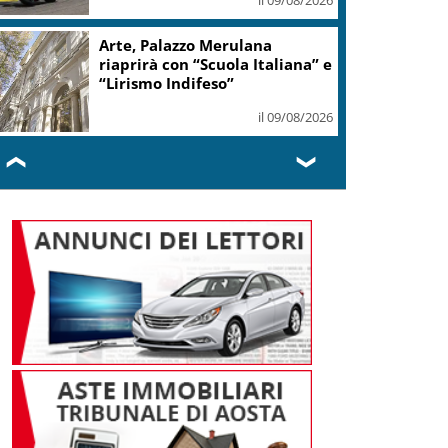
Arte, Palazzo Merulana
riaprirà con “Scuola Italiana” e
“Lirismo Indifeso”
il 09/08/2026
❮
❯