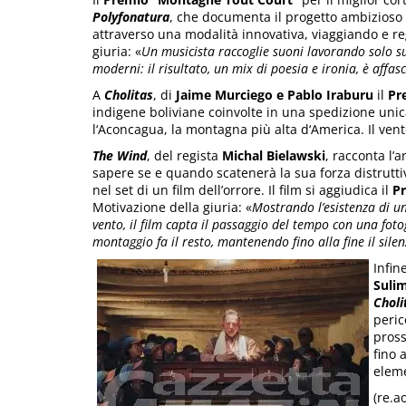
Polyfonatura
, che documenta il progetto ambizioso 
attraverso una modalità innovativa, viaggiando e re
giuria: «
Un musicista raccoglie suoni lavorando solo s
moderni: il risultato, un mix di poesia e ironia, è aff
A
Cholitas
, di
Jaime Murciego e Pablo Iraburu
il
Pr
indigene boliviane coinvolte in una spedizione unic
l‘Aconcagua, la montagna più alta d‘America. Il ven
The Wind
, del regista
Michal
Bielawski
, racconta l’
sapere se e quando scatenerà la sua forza distruttiv
nel set di un film dell’orrore. Il film si aggiudica il
P
Motivazione della giuria: «
Mostrando l’esistenza di u
vento, il film capta il passaggio del tempo con una fot
montaggio fa il resto, mantenendo fino alla fine il silen
Infin
Suli
Choli
peric
pross
fino 
elem
(re.a