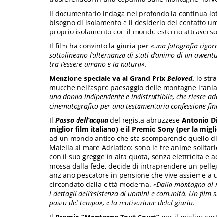
Il documentario indaga nel profondo la continua lotta
bisogno di isolamento e il desiderio del contatto um
proprio isolamento con il mondo esterno attraverso i
Il film ha convinto la giuria per
«u
na fotografia rigo
sottolineano l’alternanza di stati d’animo di un avventu
tra l’essere umano e la natura».
Menzione speciale va al Grand Prix
Beloved
,
lo stra
mucche nell’aspro paesaggio delle montagne irania
una donna indipendente e indistruttibile, che riesce addi
cinematografico per una testamentaria confessione fin
Il
Passo dell’acqua
del regista abruzzese
Antonio Di
miglior film italiano) e il Premio Sony (per la migli
ad un mondo antico che sta scomparendo quello di ch
Maiella al mare Adriatico: sono le tre anime solita
con il suo gregge in alta quota, senza elettricità e
mossa dalla fede, decide di intraprendere un pelle
anziano pescatore in pensione che vive assieme a u
circondato dalla città moderna. «
Dalla montagna al m
i dettagli dell’esistenza di uomini e comunità. Un film s
passo del tempo», è la motivazione delal giuria.
Il
Premio “Montagne Tout Court”
per il miglior cor