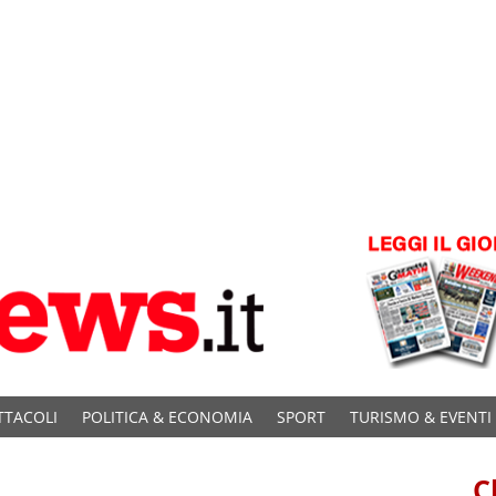
TTACOLI
POLITICA & ECONOMIA
SPORT
TURISMO & EVENTI
C