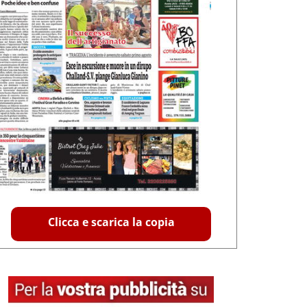
Clicca e scarica la copia