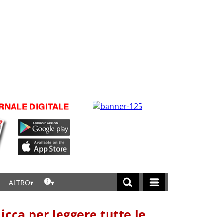
ALTRO
licca per leggere tutte le