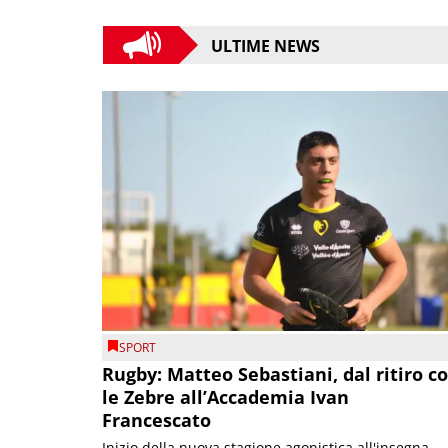
ULTIME NEWS
SPORT
Rugby: Matteo Sebastiani, dal ritiro c
le Zebre all’Accademia Ivan
Francescato
Inizio della nuova stagione agonistica all'insegna