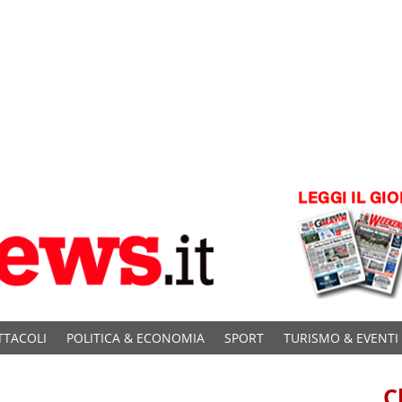
TTACOLI
POLITICA & ECONOMIA
SPORT
TURISMO & EVENTI
C