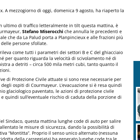
ux. A mezzogiorno di oggi, domenica 9 agosto, ha riaperto la
ultimo di traffico letteralmente in tilt questa mattina, è
Courmayeur,
Stefano Miserocchi
che annulla le precedenti e
nale che da La Palud porta a Planpincieux e alle frazioni più
 delle persone sfollate.
ileva come tutti i parametri dei settori B e C del ghiacciaio
é per quanto riguarda la velocità di scivolamento né di
stra a detriti – circa 500 mila metri cubi, tanto quanto il
ioni.
ive di Protezione Civile attuate si sono rese necessarie per
e degli ospiti di Courmayeur. L’evacuazione si è resa quindi
io glaciologico paventato, le azioni di protezione civile
e quindi sull’eventuale rischio di caduta della porzione di
del Sindaco, questa mattina lunghe code di auto per salire
 allentato le misure di sicurezza, dando la possibilità di
tiva “Montitta”. Proprio il senso unico alternato (nessuna
 ridotta della carreggiata) ha generato lunghe code tra le