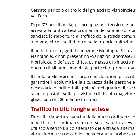
Cessato pericolo di crollo del ghiacciaio Planpincie
Val Ferret.
Dopo 72 ore di ansia, preoccupazioni, tensioni e non 
arrivata la tanto attesa ordinanza del sindaco di 
sancisce la riapertura al traffico della strada comu
a monte, oltre che il rientro nelle proprie abitazioni
Il bollettino di oggi di Fondazione Montagna Sicura r
Planpincieux non presentino «variazioni anomale» n
morfologia e deflusso idrico. La massa di ghiaccio mi
duomo di Milano – non desta particolari preoccupaz
Il sindaco Miserocchi ricorda che «le azioni prevent
garantire l’incolumità e la sicurezza delle persone 
necessaria e indifferibile poiché, nel quadro di risch
sono impostate sulla previsione di rischio maggiore 
ghiacciaio di 500mila metri cubi».
Traffico in tilt: lunghe attese
Fino alla riapertura sancita dalla nuova ordinanza 
in Val Ferret. L’ordinanza di ieri sera, sabato, aveva
utilizzo a senso unico alternato della strada alterna
altra alternativa possibile considerata la larghezza