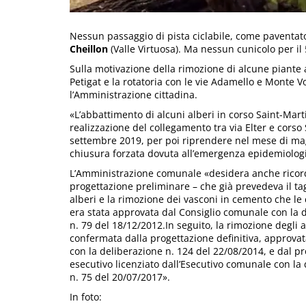
Nessun passaggio di pista ciclabile, come paventato
Cheillon
(Valle Virtuosa). Ma nessun cunicolo per il 
Sulla motivazione della rimozione di alcune piante a
Petigat e la rotatoria con le vie Adamello e Monte V
l’Amministrazione cittadina.
«L’abbattimento di alcuni alberi in corso Saint-Mart
realizzazione del collegamento tra via Elter e corso 
settembre 2019, per poi riprendere nel mese di mag
chiusura forzata dovuta all’emergenza epidemiologi
L’Amministrazione comunale «desidera anche ricor
progettazione preliminare – che già prevedeva il tag
alberi e la rimozione dei vasconi in cemento che l
era stata approvata dal Consiglio comunale con la 
n. 79 del 18/12/2012.In seguito, la rimozione degli a
confermata dalla progettazione definitiva, approvat
con la deliberazione n. 124 del 22/08/2014, e dal p
esecutivo licenziato dall’Esecutivo comunale con la
n. 75 del 20/07/2017».
In foto: