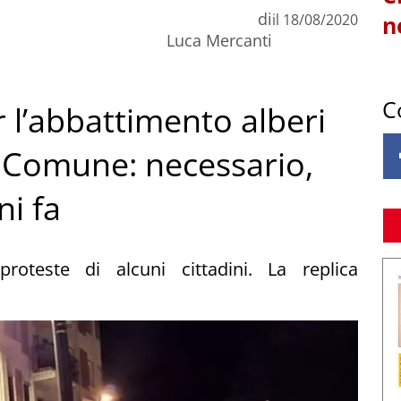
di
il
18/08/2020
n
Luca Mercanti
C
 l’abbattimento alberi
il Comune: necessario,
ni fa
roteste di alcuni cittadini. La replica