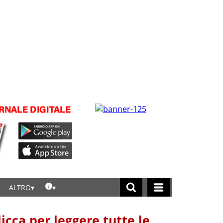
ALTRO
licca per leggere tutte le