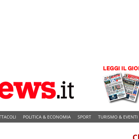
TTACOLI
POLITICA & ECONOMIA
SPORT
TURISMO & EVENTI
C