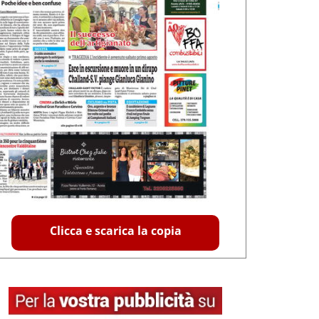
Clicca e scarica la copia