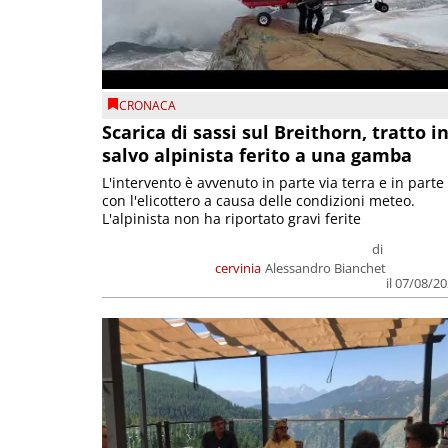
CRONACA
Scarica di sassi sul Breithorn, tratto i
salvo alpinista ferito a una gamba
L'intervento è avvenuto in parte via terra e in parte
con l'elicottero a causa delle condizioni meteo.
L'alpinista non ha riportato gravi ferite
di
cervinia
Alessandro Bianchet
il 07/08/2