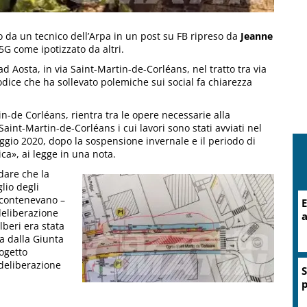
 da un tecnico dell’Arpa in un post su FB ripreso da
Jeanne
5G come ipotizzato da altri.
d Aosta, in via Saint-Martin-de-Corléans, nel tratto tra via
odice che ha sollevato polemiche sui social fa chiarezza
in-de Corléans, rientra tra le opere necessarie alla
Saint-Martin-de-Corléans i cui lavori sono stati avviati nel
gio 2020, dopo la sospensione invernale e il periodo di
ca», ai legge in una nota.
dare che la
lio degli
e contenevano –
E
deliberazione
a
lberi era stata
a dalla Giunta
rogetto
 deliberazione
S
p