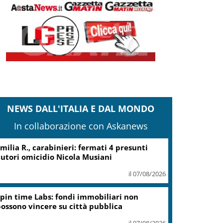
NEWS DALL'ITALIA E DAL MONDO
In collaborazione con Askanews
milia R., carabinieri: fermati 4 presunti
utori omicidio Nicola Musiani
il 07/08/2026
pin time Labs: fondi immobiliari non
ossono vincere su città pubblica
il 07/08/2026