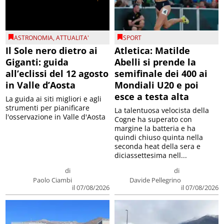
ASTRONOMIA
,
ATTUALITA'
SPORT
Il Sole nero dietro ai
Atletica: Matilde
Giganti: guida
Abelli si prende la
all’eclissi del 12 agosto
semifinale dei 400 ai
in Valle d’Aosta
Mondiali U20 e poi
esce a testa alta
La guida ai siti migliori e agli
strumenti per pianificare
La talentuosa velocista della
l'osservazione in Valle d'Aosta
Cogne ha superato con
margine la batteria e ha
quindi chiuso quinta nella
seconda heat della sera e
diciassettesima nell...
di
di
Paolo Ciambi
Davide Pellegrino
il 07/08/2026
il 07/08/2026