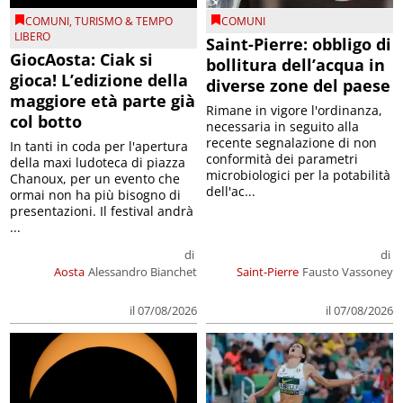
COMUNI
,
TURISMO & TEMPO
COMUNI
LIBERO
Saint-Pierre: obbligo di
GiocAosta: Ciak si
bollitura dell’acqua in
gioca! L’edizione della
diverse zone del paese
maggiore età parte già
Rimane in vigore l'ordinanza,
col botto
necessaria in seguito alla
recente segnalazione di non
In tanti in coda per l'apertura
conformità dei parametri
della maxi ludoteca di piazza
microbiologici per la potabilità
Chanoux, per un evento che
dell'ac...
ormai non ha più bisogno di
presentazioni. Il festival andrà
...
di
di
Aosta
Alessandro Bianchet
Saint-Pierre
Fausto Vassoney
il 07/08/2026
il 07/08/2026