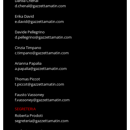
Danila Chenal
d.chenal@gazzettamatin.com
Erika David
e.david@gazzettamatin.com
Davide Pellegrino
d.pellegrino@gazzettamatin.com
Cinzia Timpano
c.timpano@gazzettamatin.com
Arianna Papalia
a.papalia@gazzettamatin.com
Thomas Piccot
t.piccot@gazzettamatin.com
Fausto Vassoney
f.vassoney@gazzettamatin.com
SEGRETERIA
Roberta Prodoti
segreteria@gazzettamatin.com