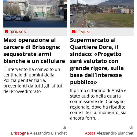
CRONACA
COMUNI
Maxi operazione al
Supermercato al
carcere di Brissogne:
Quartiere Dora, il
sequestrate armi
sindaco: «Progetto
bianche e un cellulare
sarà valutato con
grande rigore, sulla
L'intervento ha coinvolto un
base dell’interesse
centinaio di uomini della
Polizia penitenziaria,
pubblico»
provenienti da tutti gli istituti
Il primo cittadino di Aosta è
del Provveditorato
stato audito nella quarta
commissione del Consiglio
regionale, dove ha ribadito
come l'iter, al momento, sia
ancora ferm...
di
di
Brissogne
Alessandro Bianchet
Aosta
Alessandro Bianchet