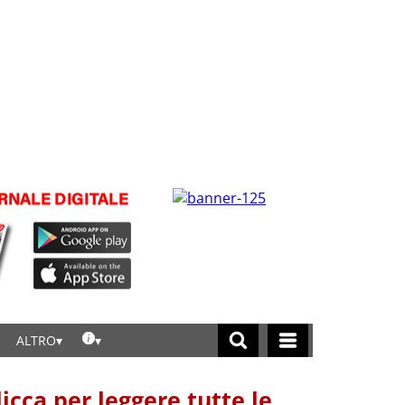
ALTRO
licca per leggere tutte le