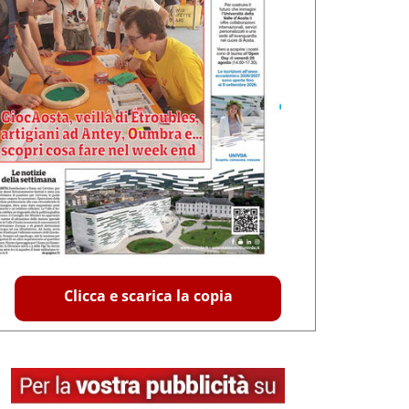
Clicca e scarica la copia