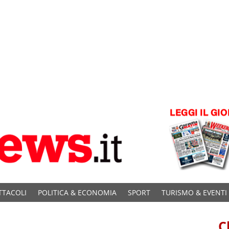
TTACOLI
POLITICA & ECONOMIA
SPORT
TURISMO & EVENTI
C