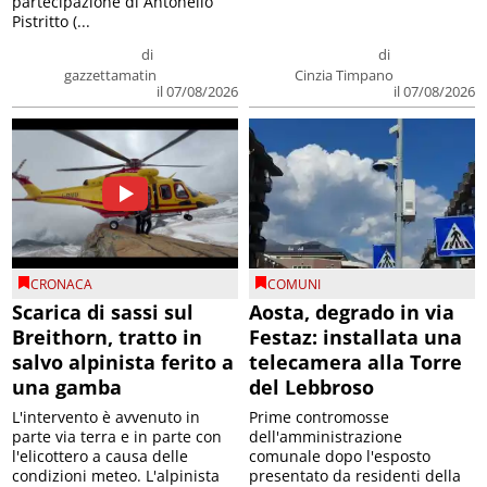
partecipazione di Antonello
Pistritto (...
di
di
gazzettamatin
Cinzia Timpano
il 07/08/2026
il 07/08/2026
CRONACA
COMUNI
Scarica di sassi sul
Aosta, degrado in via
Breithorn, tratto in
Festaz: installata una
salvo alpinista ferito a
telecamera alla Torre
una gamba
del Lebbroso
L'intervento è avvenuto in
Prime contromosse
parte via terra e in parte con
dell'amministrazione
l'elicottero a causa delle
comunale dopo l'esposto
condizioni meteo. L'alpinista
presentato da residenti della