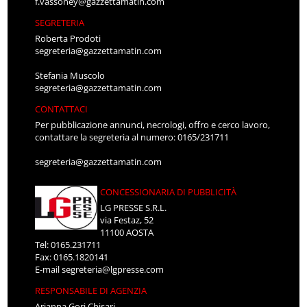
f.vassoney@gazzettamatin.com
SEGRETERIA
Roberta Prodoti
segreteria@gazzettamatin.com
Stefania Muscolo
segreteria@gazzettamatin.com
CONTATTACI
Per pubblicazione annunci, necrologi, offro e cerco lavoro,
contattare la segreteria al numero: 0165/231711
segreteria@gazzettamatin.com
CONCESSIONARIA DI PUBBLICITÀ
LG PRESSE S.R.L.
via Festaz, 52
11100 AOSTA
Tel: 0165.231711
Fax: 0165.1820141
E-mail
segreteria@lgpresse.com
RESPONSABILE DI AGENZIA
Arianna Gori Chisari