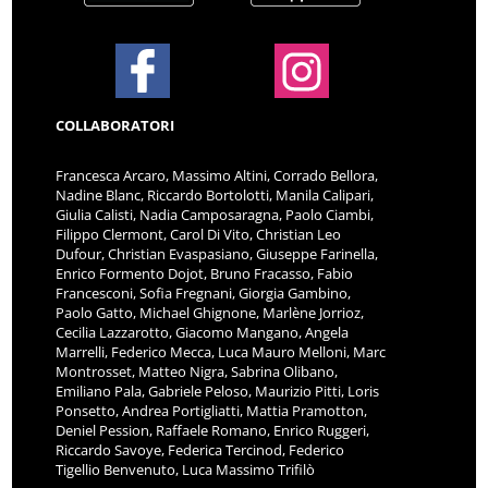
COLLABORATORI
Francesca Arcaro, Massimo Altini, Corrado Bellora,
Nadine Blanc, Riccardo Bortolotti, Manila Calipari,
Giulia Calisti, Nadia Camposaragna, Paolo Ciambi,
Filippo Clermont, Carol Di Vito, Christian Leo
Dufour, Christian Evaspasiano, Giuseppe Farinella,
Enrico Formento Dojot, Bruno Fracasso, Fabio
Francesconi, Sofia Fregnani, Giorgia Gambino,
Paolo Gatto, Michael Ghignone, Marlène Jorrioz,
Cecilia Lazzarotto, Giacomo Mangano, Angela
Marrelli, Federico Mecca, Luca Mauro Melloni, Marc
Montrosset, Matteo Nigra, Sabrina Olibano,
Emiliano Pala, Gabriele Peloso, Maurizio Pitti, Loris
Ponsetto, Andrea Portigliatti, Mattia Pramotton,
Deniel Pession, Raffaele Romano, Enrico Ruggeri,
Riccardo Savoye, Federica Tercinod, Federico
Tigellio Benvenuto, Luca Massimo Trifilò