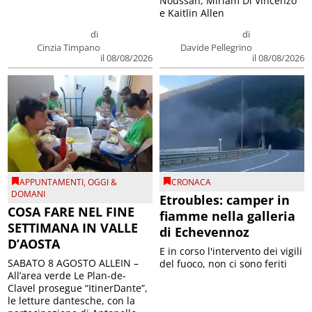
Noussan, Miriam Di Vincenzo
e Kaitlin Allen
di
di
Cinzia Timpano
Davide Pellegrino
il 08/08/2026
il 08/08/2026
APPUNTAMENTI
,
OGGI &
CRONACA
DOMANI
Etroubles: camper in
COSA FARE NEL FINE
fiamme nella galleria
SETTIMANA IN VALLE
di Echevennoz
D’AOSTA
E in corso l'intervento dei vigili
SABATO 8 AGOSTO ALLEIN –
del fuoco, non ci sono feriti
All’area verde Le Plan-de-
Clavel prosegue “ItinerDante”,
le letture dantesche, con la