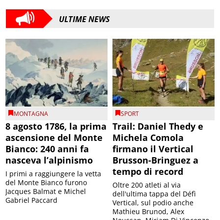
ULTIME NEWS
MONTAGNA
SPORT
8 agosto 1786, la prima
Trail: Daniel Thedy e
ascensione del Monte
Michela Comola
Bianco: 240 anni fa
firmano il Vertical
nasceva l’alpinismo
Brusson-Bringuez a
tempo di record
I primi a raggiungere la vetta
del Monte Bianco furono
Oltre 200 atleti al via
Jacques Balmat e Michel
dell'ultima tappa del Défì
Gabriel Paccard
Vertical, sul podio anche
Mathieu Brunod, Alex