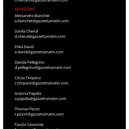
l.mercanti@gazzettamatin.com
REDAZIONE
Alessandro Bianchet
a.bianchet@gazzettamatin.com
Danila Chenal
d.chenal@gazzettamatin.com
Erika David
e.david@gazzettamatin.com
Davide Pellegrino
d.pellegrino@gazzettamatin.com
Cinzia Timpano
c.timpano@gazzettamatin.com
Arianna Papalia
a.papalia@gazzettamatin.com
Thomas Piccot
t.piccot@gazzettamatin.com
Fausto Vassoney