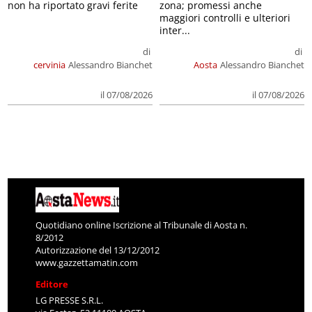
non ha riportato gravi ferite
zona; promessi anche
maggiori controlli e ulteriori
inter...
di
di
cervinia
Alessandro Bianchet
Aosta
Alessandro Bianchet
il 07/08/2026
il 07/08/2026
Quotidiano online Iscrizione al Tribunale di Aosta n.
8/2012
Autorizzazione del 13/12/2012
www.gazzettamatin.com
Editore
LG PRESSE S.R.L.