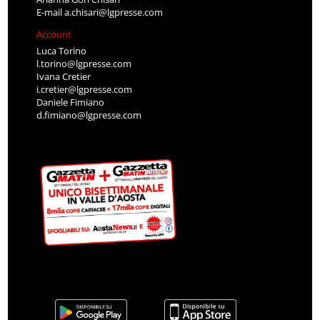
E-mail
a.chisari@lgpresse.com
Account
Luca Torino
l.torino@lgpresse.com
Ivana Cretier
i.cretier@lgpresse.com
Daniele Fimiano
d.fimiano@lgpresse.com