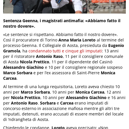
Sentenza Geenna, i magistrati antimafia: «Abbiamo fatto il
nostro dovere».
«Le sentenze si rispettano. Abbiamo fatto il nostro dovere».
Così il procuratore di Torino
Anna Maria Loreto
al termine del
processo Geenna. Il Collegiale di Aosta, presieduta da
Eugenio
Gramola
, ha
condannato tutti e cinque gli imputati
: 13 anni
per il ristoratore
Antonio Raso
, 11 per il consigliere comunale
di Aosta
Nicola Prettico
, 11 per il dipendente del Casinò
Alessandro Giachino
e 10 per il consigliere regionale sospeso
Marco Sorbara
e per l’ex assessora di Saint-Pierre
Monica
Carcea
.
Al termine di una lunga requisitoria, Loreto aveva chiesto 10
anni per
Marco Sorbara
, 10 anni per
Monica Carcea
, 12 anni
per
Nicola Prettico
, 10 anni per
Alessandro Giachino
e 16 anni
per
Antonio Raso
.
Sorbara
e
Carcea
erano imputati di
concorso esterno in associazione mafiosa mentre gli altri tre
imputati, detenuti, erano accusati di essere membri del locale
di ‘ndrangheta di Aosta.
Chiedendo le condanne,
Loreto
aveva precisato: «Non