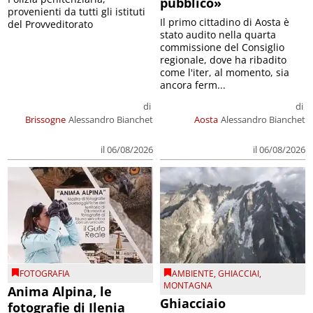
pubblico»
provenienti da tutti gli istituti
Il primo cittadino di Aosta è
del Provveditorato
stato audito nella quarta
commissione del Consiglio
regionale, dove ha ribadito
come l'iter, al momento, sia
ancora ferm...
di
di
Brissogne
Alessandro Bianchet
Aosta
Alessandro Bianchet
il 06/08/2026
il 06/08/2026
FOTOGRAFIA
AMBIENTE
,
GHIACCIAI
,
MONTAGNA
Anima Alpina, le
Ghiacciaio
fotografie di Ilenia