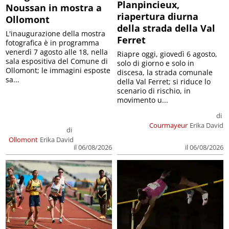
Planpincieux,
Noussan in mostra a
riapertura diurna
Ollomont
della strada della Val
L'inaugurazione della mostra
Ferret
fotografica è in programma
venerdì 7 agosto alle 18, nella
Riapre oggi, giovedì 6 agosto,
sala espositiva del Comune di
solo di giorno e solo in
Ollomont; le immagini esposte
discesa, la strada comunale
sa...
della Val Ferret; si riduce lo
scenario di rischio, in
movimento u...
di
Courmayeur
Erika David
di
Ollomont
Erika David
il 06/08/2026
il 06/08/2026