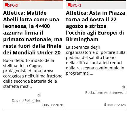
SPORT
SPORT
Atletica: Matilde
Atletica: Asta in Piazza
Abelli lotta come una
torna ad Aosta il 22
leonessa, la 4×400
agosto e strizza
azzurra firma il
l’occhio agli Europei di
primato nazionale, ma
Birmingham
resta fuori dalla finale
La speranza degli
dei Mondiali Under 20
organizzatori è di portare sulla
pedana del salotto buono
Buon debutto iridato della
della città alcuni atleti reduci
stellina della Cogne,
dalla rassegna continentale in
protagonista di una prova
programma ...
coraggiosa nell'ultima frazione
della seconda batteria della
staffetta mist...
di
Redazione Aostanews.it
di
Davide Pellegrino
il 06/08/2026
il 06/08/2026