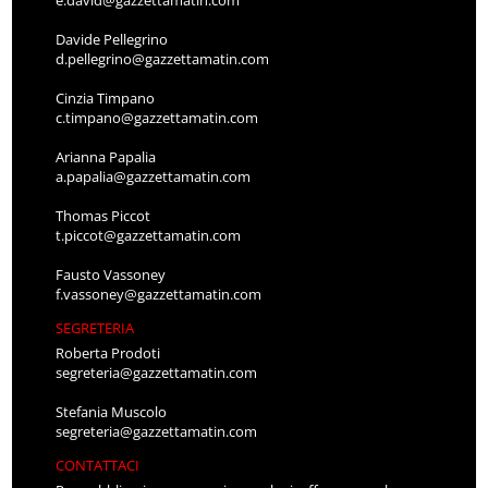
e.david@gazzettamatin.com
Davide Pellegrino
d.pellegrino@gazzettamatin.com
Cinzia Timpano
c.timpano@gazzettamatin.com
Arianna Papalia
a.papalia@gazzettamatin.com
Thomas Piccot
t.piccot@gazzettamatin.com
Fausto Vassoney
f.vassoney@gazzettamatin.com
SEGRETERIA
Roberta Prodoti
segreteria@gazzettamatin.com
Stefania Muscolo
segreteria@gazzettamatin.com
CONTATTACI