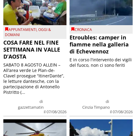
APPUNTAMENTI
,
OGGI &
CRONACA
DOMANI
Etroubles: camper in
COSA FARE NEL FINE
fiamme nella galleria
SETTIMANA IN VALLE
di Echevennoz
D’AOSTA
E in corso l'intervento dei vigili
SABATO 8 AGOSTO ALLEIN –
del fuoco, non ci sono feriti
All’area verde Le Plan-de-
Clavel prosegue “ItinerDante”,
le letture dantesche, con la
partecipazione di Antonello
Pistritto (...
di
di
gazzettamatin
Cinzia Timpano
il 07/08/2026
il 07/08/2026