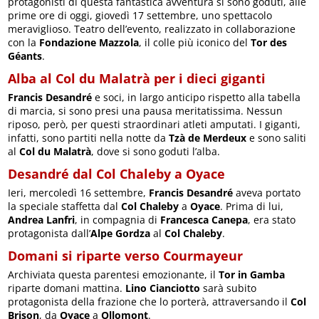
protagonisti di questa fantastica avventura si sono goduti, alle
prime ore di oggi, giovedì 17 settembre, uno spettacolo
meraviglioso. Teatro dell’evento, realizzato in collaborazione
con la
Fondazione Mazzola
, il colle più iconico del
Tor des
Géants
.
Alba al Col du Malatrà per i dieci giganti
Francis Desandré
e soci, in largo anticipo rispetto alla tabella
di marcia, si sono presi una pausa meritatissima. Nessun
riposo, però, per questi straordinari atleti amputati. I giganti,
infatti, sono partiti nella notte da
Tzà de Merdeux
e sono saliti
al
Col du Malatrà
, dove si sono goduti l’alba.
Desandré dal Col Chaleby a Oyace
Ieri, mercoledì 16 settembre,
Francis Desandré
aveva portato
la speciale staffetta dal
Col Chaleby
a
Oyace
. Prima di lui,
Andrea Lanfri
, in compagnia di
Francesca Canepa
, era stato
protagonista dall’
Alpe Gordza
al
Col Chaleby
.
Domani si riparte verso Courmayeur
Archiviata questa parentesi emozionante, il
Tor in Gamba
riparte domani mattina.
Lino Cianciotto
sarà subito
protagonista della frazione che lo porterà, attraversando il
Col
Brison
, da
Oyace
a
Ollomont
.