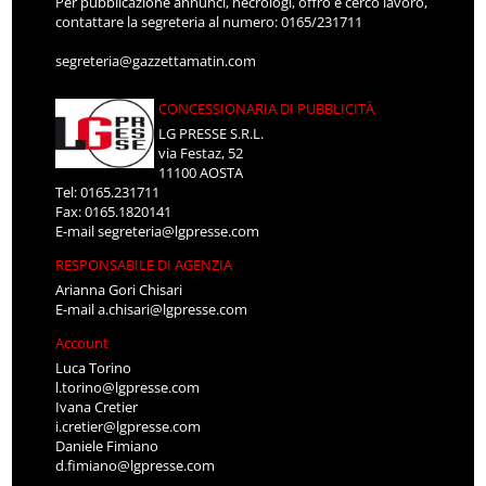
Per pubblicazione annunci, necrologi, offro e cerco lavoro,
contattare la segreteria al numero: 0165/231711
segreteria@gazzettamatin.com
CONCESSIONARIA DI PUBBLICITÀ
LG PRESSE S.R.L.
via Festaz, 52
11100 AOSTA
Tel: 0165.231711
Fax: 0165.1820141
E-mail
segreteria@lgpresse.com
RESPONSABILE DI AGENZIA
Arianna Gori Chisari
E-mail
a.chisari@lgpresse.com
Account
Luca Torino
l.torino@lgpresse.com
Ivana Cretier
i.cretier@lgpresse.com
Daniele Fimiano
d.fimiano@lgpresse.com