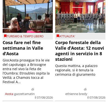
TURISMO & TEMPO LIBERO
ATTUALITA'
Cosa fare nel fine
Corpo forestale della
settimana in Valle
Valle d’Aosta: 12 nuovi
d’Aosta
agenti in servizio in 8
stazioni
GiocAosta prosegue tra le vie
del capoluogo; a Brissogne
Questa mattina, a palazzo
entra nel vivo la Feta de
regionale, si è tenuta la
l’Oumbra; Etroubles ospita la
cerimonia di giuramento
Veillà; a Chamois tocca al
Festival A...
di
di
Aosta
gazzettamatin
ethienne bredy
il 07/08/2026
il 07/08/2026