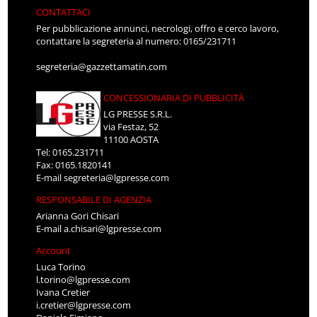
CONTATTACI
Per pubblicazione annunci, necrologi, offro e cerco lavoro,
contattare la segreteria al numero: 0165/231711
segreteria@gazzettamatin.com
CONCESSIONARIA DI PUBBLICITÀ
LG PRESSE S.R.L.
via Festaz, 52
11100 AOSTA
Tel: 0165.231711
Fax: 0165.1820141
E-mail
segreteria@lgpresse.com
RESPONSABILE DI AGENZIA
Arianna Gori Chisari
E-mail
a.chisari@lgpresse.com
Account
Luca Torino
l.torino@lgpresse.com
Ivana Cretier
i.cretier@lgpresse.com