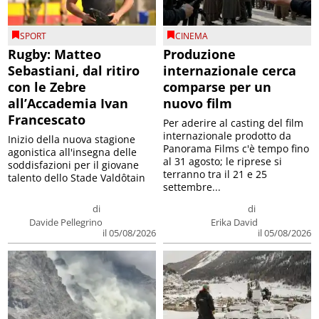
SPORT
CINEMA
Rugby: Matteo
Produzione
Sebastiani, dal ritiro
internazionale cerca
con le Zebre
comparse per un
all’Accademia Ivan
nuovo film
Francescato
Per aderire al casting del film
internazionale prodotto da
Inizio della nuova stagione
Panorama Films c'è tempo fino
agonistica all'insegna delle
al 31 agosto; le riprese si
soddisfazioni per il giovane
terranno tra il 21 e 25
talento dello Stade Valdôtain
settembre...
di
di
Davide Pellegrino
Erika David
il 05/08/2026
il 05/08/2026