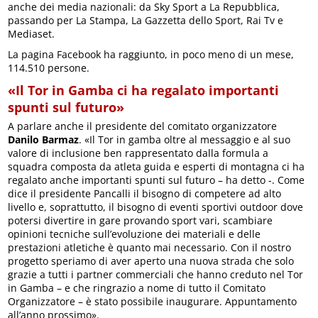
anche dei media nazionali: da Sky Sport a La Repubblica,
passando per La Stampa, La Gazzetta dello Sport, Rai Tv e
Mediaset.
La pagina Facebook ha raggiunto, in poco meno di un mese,
114.510 persone.
«Il Tor in Gamba ci ha regalato importanti
spunti sul futuro»
A parlare anche il presidente del comitato organizzatore
Danilo Barmaz
. «Il Tor in gamba oltre al messaggio e al suo
valore di inclusione ben rappresentato dalla formula a
squadra composta da atleta guida e esperti di montagna ci ha
regalato anche importanti spunti sul futuro – ha detto -. Come
dice il presidente Pancalli il bisogno di competere ad alto
livello e, soprattutto, il bisogno di eventi sportivi outdoor dove
potersi divertire in gare provando sport vari, scambiare
opinioni tecniche sull’evoluzione dei materiali e delle
prestazioni atletiche è quanto mai necessario. Con il nostro
progetto speriamo di aver aperto una nuova strada che solo
grazie a tutti i partner commerciali che hanno creduto nel Tor
in Gamba – e che ringrazio a nome di tutto il Comitato
Organizzatore – è stato possibile inaugurare. Appuntamento
all’anno prossimo».