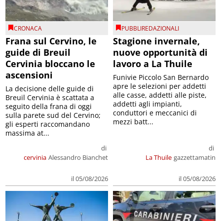
CRONACA
PUBBLIREDAZIONALI
Frana sul Cervino, le
Stagione invernale,
guide di Breuil
nuove opportunità di
Cervinia bloccano le
lavoro a La Thuile
ascensioni
Funivie Piccolo San Bernardo
apre le selezioni per addetti
La decisione delle guide di
alle casse, addetti alle piste,
Breuil Cervinia è scattata a
addetti agli impianti,
seguito della frana di oggi
conduttori e meccanici di
sulla parete sud del Cervino;
mezzi batt...
gli esperti raccomandano
massima at...
di
di
cervinia
Alessandro Bianchet
La Thuile
gazzettamatin
il 05/08/2026
il 05/08/2026