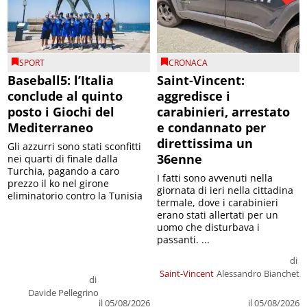
SPORT
CRONACA
Baseball5: l’Italia
Saint-Vincent:
conclude al quinto
aggredisce i
posto i Giochi del
carabinieri, arrestato
Mediterraneo
e condannato per
direttissima un
Gli azzurri sono stati sconfitti
36enne
nei quarti di finale dalla
Turchia, pagando a caro
I fatti sono avvenuti nella
prezzo il ko nel girone
giornata di ieri nella cittadina
eliminatorio contro la Tunisia
termale, dove i carabinieri
erano stati allertati per un
uomo che disturbava i
passanti. ...
di
Saint-Vincent
Alessandro Bianchet
di
Davide Pellegrino
il 05/08/2026
il 05/08/2026