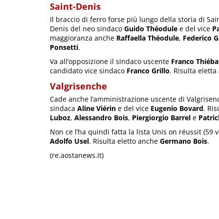
Saint-Denis
Il braccio di ferro forse più lungo della storia di Sa
Denis del neo sindaco
Guido Théodule
e del vice
P
maggioranza anche
Raffaella Théodule
,
Federico G
Ponsetti
.
Va all’opposizione il sindaco uscente
Franco Thiéba
candidato vice sindaco
Franco Grillo
. Risulta elett
Valgrisenche
Cade anche l’amministrazione uscente di Valgrisenc
sindaca
Aline Viérin
e del vice
Eugenio Bovard
. Ri
Luboz
,
Alessandro Bois
,
Piergiorgio Barrel
e
Patric
Non ce l’ha quindi fatta la lista Unis on réussit (59
Adolfo Usel
. Risulta eletto anche
Germano Bois
.
(re.aostanews.it)