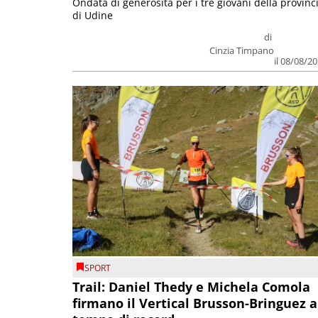
Ondata di generosità per i tre giovani della provinc
di Udine
di
Cinzia Timpano
il 08/08/2
SPORT
Trail: Daniel Thedy e Michela Comola
firmano il Vertical Brusson-Bringuez a