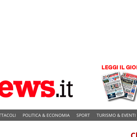
TTACOLI
POLITICA & ECONOMIA
SPORT
TURISMO & EVENTI
C