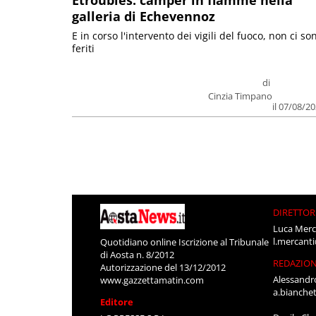
Etroubles: camper in fiamme nella
galleria di Echevennoz
E in corso l'intervento dei vigili del fuoco, non ci so
feriti
di
Cinzia Timpano
il 07/08/2
DIRETTOR
Luca Merc
l.mercant
Quotidiano online Iscrizione al Tribunale
di Aosta n. 8/2012
REDAZIO
Autorizzazione del 13/12/2012
Alessandr
www.gazzettamatin.com
a.bianche
Editore