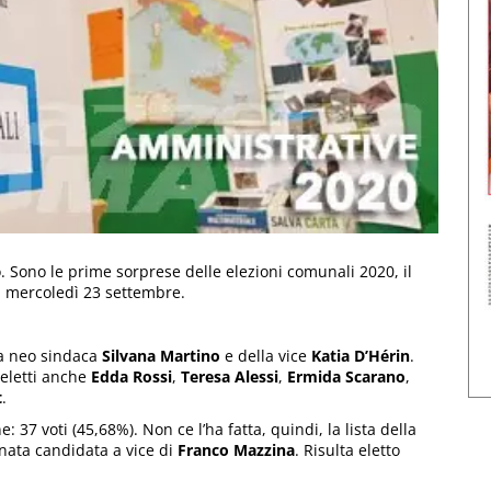
Sono le prime sorprese delle elezioni comunali 2020, il
a, mercoledì 23 settembre.
la neo sindaca
Silvana Martino
e della vice
Katia D’Hérin
.
 eletti anche
Edda Rossi
,
Teresa Alessi
,
Ermida Scarano
,
t
.
 37 voti (45,68%). Non ce l’ha fatta, quindi, la lista della
rnata candidata a vice di
Franco Mazzina
. Risulta eletto