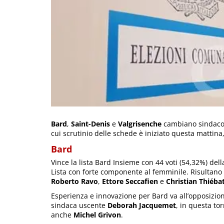
Bard
,
Saint-Denis
e
Valgrisenche
cambiano sindaco. 
cui scrutinio delle schede è iniziato questa mattin
Bard
Vince la lista Bard Insieme con 44 voti (54,32%) del
Lista con forte componente al femminile. Risultano
Roberto Ravo
,
Ettore Seccafien
e
Christian Thiéba
Esperienza e innovazione per Bard va all’opposizione:
sindaca uscente
Deborah Jacquemet
, in questa to
anche
Michel Grivon
.