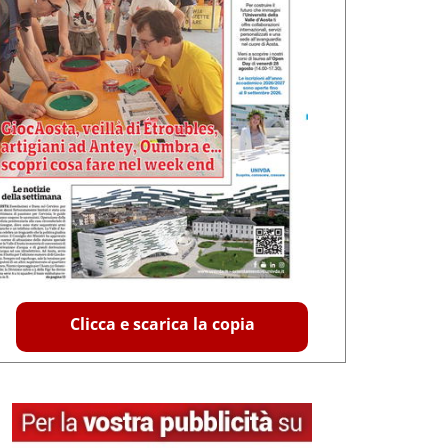
Clicca e scarica la copia