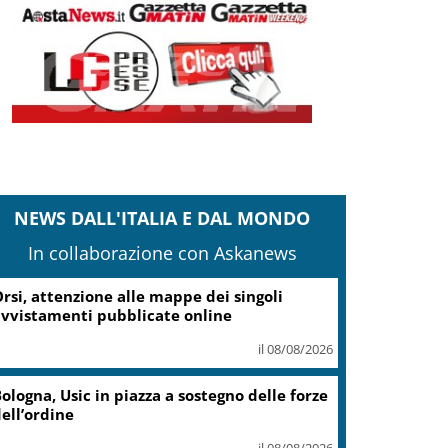
NEWS DALL'ITALIA E DAL MONDO
In collaborazione con Askanews
ampi Flegrei, Fico: Al via lavori hub Pozzuoli
il 08/08/2026
stia, investe un ciclista e fugge,
intracciato da Polizia Locale
il 08/08/2026