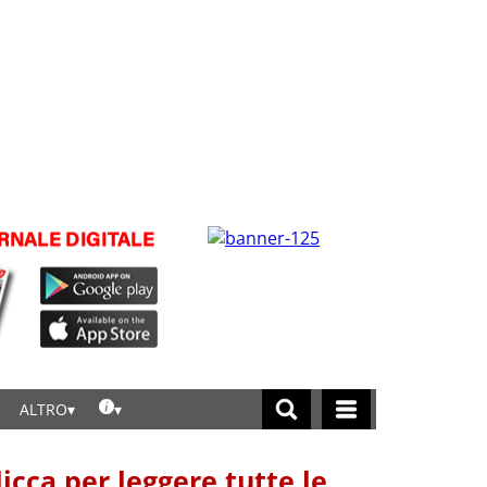
ALTRO
licca per leggere tutte le