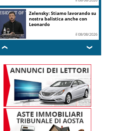
I Barisei: vendemmia notturna
per tutelare chi lavora nei
filari
il 08/08/2026
❮
❯