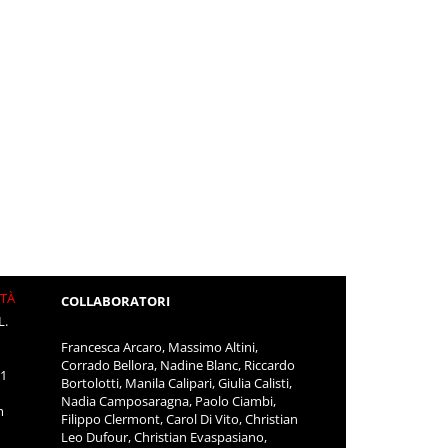
ITÀ
COLLABORATORI
L.
Francesca Arcaro, Massimo Altini,
Corrado Bellora, Nadine Blanc, Riccardo
11
Bortolotti, Manila Calipari, Giulia Calisti,
Nadia Camposaragna, Paolo Ciambi,
m
Filippo Clermont, Carol Di Vito, Christian
Leo Dufour, Christian Evaspasiano,