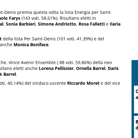
int-Denis premia questa volta la lista Energia per Saint-
aolo Farys
(143 voti, 58,61%). Risultano eletti in
al
,
Sonia Barbieri
,
Simone Andriotto
,
Rosa Falletti
e
Ilaria
t
della lista Per Saint-Denis (101 voti, 41,39%) e del
a anche
Monica Boniface
.
he. Vince Avenir Ensemble ( 88 voti, 59,86%) della neo
sultano eletti anche
Lorena Pellissier
,
Ornella Barrel
,
Daris
k Barrel
.
 voti, 40,14%) del sindaco uscente
Riccardo Moret
e del vice
C
O
r