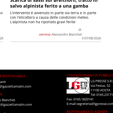
Scarica di sassi sul Breithorn, tratto in
salvo alpinista ferito a una gamba
no
L'intervento è avvenuto in parte via terra e in parte
con l'elicottero a causa delle condizioni meteo.
L'alpinista non ha riportato gravi ferite
di
cervinia
Alessandro Bianchet
026
il 07/08/2026
CONCESSIONARIA DI PUBBLIC
E RESPONSABILE
LG PRESSE S.R.
anti
via Festaz, 52
i@gazzettamatin.com
11100 AOSTA
NE
Tel: 0165.2317
Fax: 0165.1820141
o Bianchet
E-mail
segreteria@lgpresse.co
t@gazzettamatin.com
RESPONSABILE DI AGENZIA