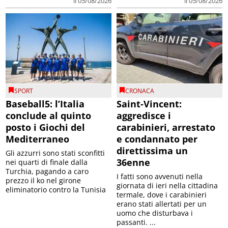
il 05/08/2026
il 05/08/2026
SPORT
CRONACA
Baseball5: l’Italia
Saint-Vincent:
conclude al quinto
aggredisce i
posto i Giochi del
carabinieri, arrestato
Mediterraneo
e condannato per
direttissima un
Gli azzurri sono stati sconfitti
36enne
nei quarti di finale dalla
Turchia, pagando a caro
I fatti sono avvenuti nella
prezzo il ko nel girone
giornata di ieri nella cittadina
eliminatorio contro la Tunisia
termale, dove i carabinieri
erano stati allertati per un
uomo che disturbava i
passanti. ...