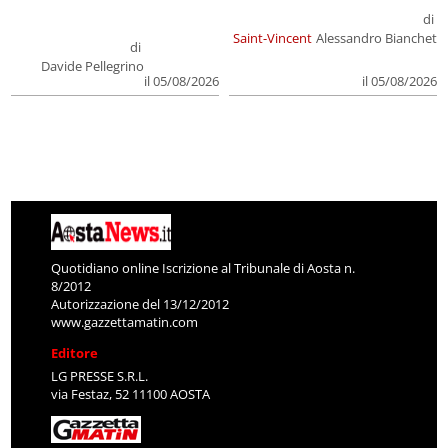
di
Saint-Vincent
Alessandro Bianchet
di
Davide Pellegrino
il 05/08/2026
il 05/08/2026
Quotidiano online Iscrizione al Tribunale di Aosta n.
8/2012
Autorizzazione del 13/12/2012
www.gazzettamatin.com
Editore
LG PRESSE S.R.L.
via Festaz, 52 11100 AOSTA