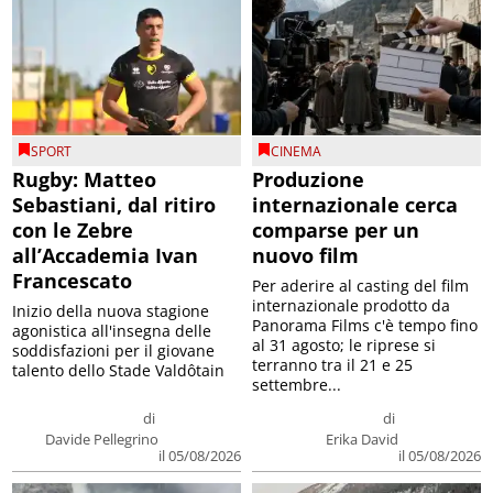
SPORT
CINEMA
Rugby: Matteo
Produzione
Sebastiani, dal ritiro
internazionale cerca
con le Zebre
comparse per un
all’Accademia Ivan
nuovo film
Francescato
Per aderire al casting del film
internazionale prodotto da
Inizio della nuova stagione
Panorama Films c'è tempo fino
agonistica all'insegna delle
al 31 agosto; le riprese si
soddisfazioni per il giovane
terranno tra il 21 e 25
talento dello Stade Valdôtain
settembre...
di
di
Davide Pellegrino
Erika David
il 05/08/2026
il 05/08/2026