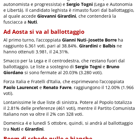
autonomista e progressista) e
Sergio Togni
(Lega e Autonomia
e Libertà). Il candidato leghista è rimasto fuori dal ballottaggio,
al quale accede
Giovanni Girardini
, che contenderà la
fusciacca a
Nuti
.
Ad Aosta si va al ballottaggio
Al primo turno, l’accoppiata
Gianni Nuti
–
Josette Borre
ha
raggiunto 6.361 voti, pari al 38.84%.
Girardini
e
Balbis
ne
hanno ottenuti 3.981, il 24.31%.
Smacco per la Lega e il centrodestra, che restano fuori dal
ballottaggio. Le liste a sostegno di
Sergio Togni
e
Bruno
Giordano
si sono fermate al 20.03% (3.280 voti).
Forza Italia e Fratelli d’Italia, che esprimevano l’accoppiata
Paolo Laurencet
e
Renato Favre
, raggiungono il 12.00% (1.966
voti).
Lontanissime le due liste di sinistra. Potere al Popolo totalizza
il 2.81% delle preferenze (461 voti), mentre il Partito Comunista
Italiano non va oltre il 2% con 328 voti.
Domenica 4 e lunedì 5 ottobre, quindi, si andrà al ballottaggio
tra
Nuti
e
Girardini
.
Boom di schede nulle e bianche