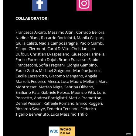
COLLABORATORI
Francesca Arcaro, Massimo Altini, Corrado Bellora,
Nadine Blanc, Riccardo Bortolotti, Manila Calipari,
Giulia Calisti, Nadia Camposaragna, Paolo Ciambi,
Filippo Clermont, Carol Di Vito, Christian Leo
Dufour, Christian Evaspasiano, Giuseppe Farinella,
Enrico Formento Dojot, Bruno Fracasso, Fabio
Francesconi, Sofia Fregnani, Giorgia Gambino,
Paolo Gatto, Michael Ghignone, Marlène Jorrioz,
Cecilia Lazzarotto, Giacomo Mangano, Angela
Marrelli, Federico Mecca, Luca Mauro Melloni, Marc
Montrosset, Matteo Nigra, Sabrina Olibano,
Emiliano Pala, Gabriele Peloso, Maurizio Pitti, Loris
Ponsetto, Andrea Portigliatti, Mattia Pramotton,
Deniel Pession, Raffaele Romano, Enrico Ruggeri,
Riccardo Savoye, Federica Tercinod, Federico
Tigellio Benvenuto, Luca Massimo Trifilò