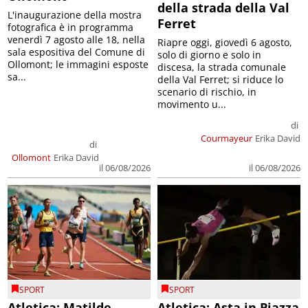
della strada della Val
L'inaugurazione della mostra
Ferret
fotografica è in programma
venerdì 7 agosto alle 18, nella
Riapre oggi, giovedì 6 agosto,
sala espositiva del Comune di
solo di giorno e solo in
Ollomont; le immagini esposte
discesa, la strada comunale
sa...
della Val Ferret; si riduce lo
scenario di rischio, in
movimento u...
di
Courmayeur
Erika David
di
Ollomont
Erika David
il 06/08/2026
il 06/08/2026
SPORT
SPORT
Atletica: Matilde
Atletica: Asta in Piazza