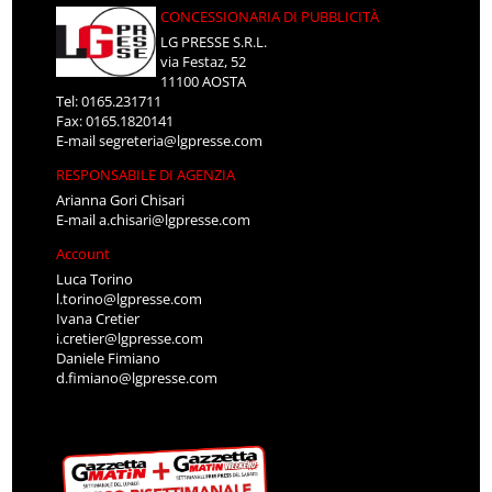
CONCESSIONARIA DI PUBBLICITÀ
LG PRESSE S.R.L.
via Festaz, 52
11100 AOSTA
Tel: 0165.231711
Fax: 0165.1820141
E-mail
segreteria@lgpresse.com
RESPONSABILE DI AGENZIA
Arianna Gori Chisari
E-mail
a.chisari@lgpresse.com
Account
Luca Torino
l.torino@lgpresse.com
Ivana Cretier
i.cretier@lgpresse.com
Daniele Fimiano
d.fimiano@lgpresse.com