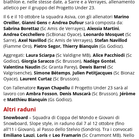
biathlon e, nelle stesse date, a Sarre e a Verrayes, allenamento
atletico per il gruppo del Progetto Under 23.
Il 6 e il 10 ottobre la squadra Asiva, con gli allenatori
Marino
Oreiller,
Gianni Gens
e
Andrea Dufour
sarà composta da:
Sabrina Borettaz
(Sc Amis de Verrayes),
Alessia Martini
,
Andrea Cecchellero
(ScBionaz Oyace),
Leonardo Mosquet
(Sc
Sarre),
Axel Navillod
(Sc Amis de Verrayes),
Stefan Navillod
(Fiamme Oro),
Pietro Segor, Thierry Bianquin
(Gs Godioz).
Aggregati:
Laura Sciarpa
(Sc Valdigne MB),
Alice Pacchiodi
(Sc
Godioz),
Giorgia Saracco
(Sc Brusson),
Nadège Gontel
,
Valentina Naudin
(Sc Granta Parey),
Dewis Barrel
(Sc
Valgrisenche),
Simone Bétemps
,
Julien Petitjacques
(Sc Bionaz
Oyace),
Laurent Curtaz
(Sc Brusson).
Con l’allenatore
Rayan Chapellu
il Progetto Under 23 sarà al
lavoro con
Ambra Fosson
,
Denis Muscarà
(Sc Brusson),
Jéròme
e
Matthieu Bianquin
(Gs Godioz).
Altri raduni
Snowboard
– Squadra di Coppa del Mondo e Giovani di
Snowboard, Slope style, in raduno dal 7 al 12 ottobre (fino
all’11 i Giovani), al Passo dello Stelvio (Sondrio). Tra i convocati
Emiliano Lauzi
,
Loris
e
Leo Framarin
(Sc Crammont MB). Nello