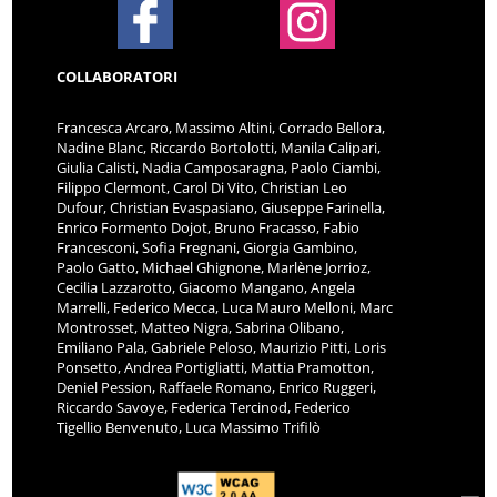
COLLABORATORI
Francesca Arcaro, Massimo Altini, Corrado Bellora,
Nadine Blanc, Riccardo Bortolotti, Manila Calipari,
Giulia Calisti, Nadia Camposaragna, Paolo Ciambi,
Filippo Clermont, Carol Di Vito, Christian Leo
Dufour, Christian Evaspasiano, Giuseppe Farinella,
Enrico Formento Dojot, Bruno Fracasso, Fabio
Francesconi, Sofia Fregnani, Giorgia Gambino,
Paolo Gatto, Michael Ghignone, Marlène Jorrioz,
Cecilia Lazzarotto, Giacomo Mangano, Angela
Marrelli, Federico Mecca, Luca Mauro Melloni, Marc
Montrosset, Matteo Nigra, Sabrina Olibano,
Emiliano Pala, Gabriele Peloso, Maurizio Pitti, Loris
Ponsetto, Andrea Portigliatti, Mattia Pramotton,
Deniel Pession, Raffaele Romano, Enrico Ruggeri,
Riccardo Savoye, Federica Tercinod, Federico
Tigellio Benvenuto, Luca Massimo Trifilò