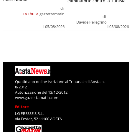
eliminatorio contro la Tunisia
di
La Thuile
gazzettamatin
di
Davide Pellegrino
il 05/08/2026
il 05/08/2026
Quotidiano online Iscrizione al Tribunale di Aosta n.
8/2012
Autorizzazione del 13/12/2012
www.gazzettamatin.com
Editore
LG PRESSE S.R.L.
via Festaz, 52 11100 AOSTA