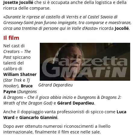
Josette Jocollé
che si è occupata anche della logistica e della
ricerca delle comparse.
«
Durante le riprese al castello di Verrès e al Castel Savoia di
Gressoney-Saint-Jean furono impiegate, tra comparse e maestranze,
circa una trentina di persone qui in Valle d’Aosta
» ricorda
Jocollé
.
Il film
Nel cast di
Creators – The
Past
spiccano
talenti del
calibro di
William Shatner
(
Star Trek
e
TJ
Gérard Depardieu
Hooker
),
Bruce
Payne
(
Dungeons
& Dragons – Che il gioco abbia inizio
e
Dungeons & Dragons 2:
Wrath of the Dragon God)
e
Gérard Depardieu
.
Anche il doppiaggio vanta professionisti di spicco come
Luca
Ward
e
Giancarlo Giannini
.
Dopo aver ottenuto numerosi riconoscimenti a livello
internazionale, finalmente il film esce nelle sale.