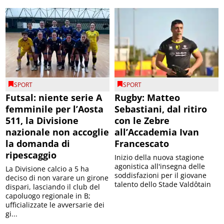
SPORT
SPORT
Futsal: niente serie A
Rugby: Matteo
femminile per l’Aosta
Sebastiani, dal ritiro
511, la Divisione
con le Zebre
nazionale non accoglie
all’Accademia Ivan
la domanda di
Francescato
ripescaggio
Inizio della nuova stagione
agonistica all'insegna delle
La Divisione calcio a 5 ha
soddisfazioni per il giovane
deciso di non varare un girone
talento dello Stade Valdôtain
dispari, lasciando il club del
capoluogo regionale in B;
ufficializzate le avversarie dei
gi...