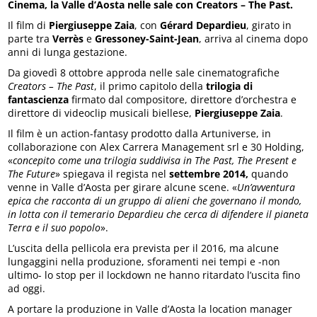
Cinema, la Valle d’Aosta nelle sale con Creators – The Past.
Il film di
Piergiuseppe Zaia
, con
Gérard Depardieu
, girato in
parte tra
Verrès
e
Gressoney-Saint-Jean
, arriva al cinema dopo
anni di lunga gestazione.
Da giovedì 8 ottobre approda nelle sale cinematografiche
Creators – The Past
, il primo capitolo della
trilogia di
fantascienza
firmato dal compositore, direttore d’orchestra e
direttore di videoclip musicali biellese,
Piergiuseppe Zaia
.
Il film è un action-fantasy prodotto dalla Artuniverse, in
collaborazione con Alex Carrera Management srl e 30 Holding,
«
concepito come una trilogia suddivisa in The Past, The Present e
The Future
» spiegava il regista nel
settembre 2014,
quando
venne in Valle d’Aosta per girare alcune scene. «
Un’avventura
epica che racconta di un gruppo di alieni che governano il mondo,
in lotta con il temerario Depardieu che cerca di difendere il pianeta
Terra e il suo popolo
».
L’uscita della pellicola era prevista per il 2016, ma alcune
lungaggini nella produzione, sforamenti nei tempi e -non
ultimo- lo stop per il lockdown ne hanno ritardato l’uscita fino
ad oggi.
A portare la produzione in Valle d’Aosta la location manager