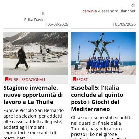
di
cervinia
Alessandro Bianchet
di
Erika David
il 05/08/2026
il 05/08/2026
PUBBLIREDAZIONALI
SPORT
Stagione invernale,
Baseball5: l’Italia
nuove opportunità di
conclude al quinto
lavoro a La Thuile
posto i Giochi del
Mediterraneo
Funivie Piccolo San Bernardo
apre le selezioni per addetti
Gli azzurri sono stati sconfitti
alle casse, addetti alle piste,
nei quarti di finale dalla
addetti agli impianti,
Turchia, pagando a caro
conduttori e meccanici di
prezzo il ko nel girone
mezzi batt...