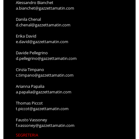
Alessandro Bianchet
a.bianchet@gazzettamatin.com
Danila Chenal
d.chenal@gazzettamatin.com
Erika David
e.david@gazzettamatin.com
Davide Pellegrino
d.pellegrino@gazzettamatin.com
Cinzia Timpano
c.timpano@gazzettamatin.com
Arianna Papalia
a.papalia@gazzettamatin.com
Thomas Piccot
t.piccot@gazzettamatin.com
Fausto Vassoney
f.vassoney@gazzettamatin.com
SEGRETERIA