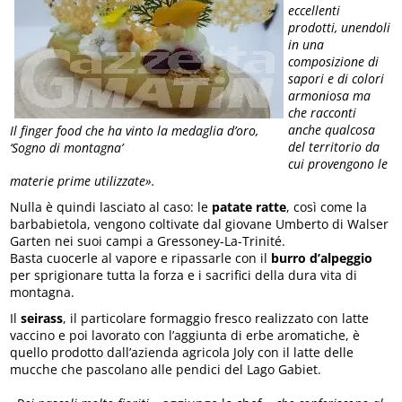
eccellenti
prodotti, unendoli
in una
composizione di
sapori e di colori
armoniosa ma
che racconti
anche qualcosa
Il finger food che ha vinto la medaglia d’oro,
del territorio da
‘Sogno di montagna’
cui provengono le
materie prime utilizzate».
Nulla è quindi lasciato al caso: le
patate ratte
, così come la
barbabietola, vengono coltivate dal giovane Umberto di Walser
Garten nei suoi campi a Gressoney-La-Trinité.
Basta cuocerle al vapore e ripassarle con il
burro d’alpeggio
per sprigionare tutta la forza e i sacrifici della dura vita di
montagna.
Il
seirass
, il particolare formaggio fresco realizzato con latte
vaccino e poi lavorato con l’aggiunta di erbe aromatiche, è
quello prodotto dall’azienda agricola Joly con il latte delle
mucche che pascolano alle pendici del Lago Gabiet.