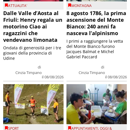
ATTUALITA'
MONTAGNA
Dalle Valle d’Aosta al
8 agosto 1786, la prima
Friuli: Henry regala un
ascensione del Monte
motorino Ciao ai
Bianco: 240 anni fa
ragazzini che
nasceva l’alpinismo
vendevano limonata
I primi a raggiungere la vetta
del Monte Bianco furono
Ondata di generosità per i tre
Jacques Balmat e Michel
giovani della provincia di
Gabriel Paccard
Udine
di
di
Cinzia Timpano
Cinzia Timpano
il 08/08/2026
il 08/08/2026
SPORT
APPUNTAMENTI
,
OGGI &