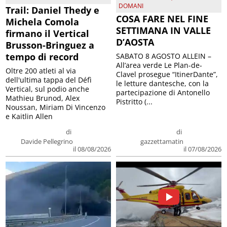
DOMANI
Trail: Daniel Thedy e
COSA FARE NEL FINE
Michela Comola
SETTIMANA IN VALLE
firmano il Vertical
D’AOSTA
Brusson-Bringuez a
tempo di record
SABATO 8 AGOSTO ALLEIN –
All’area verde Le Plan-de-
Oltre 200 atleti al via
Clavel prosegue “ItinerDante”,
dell'ultima tappa del Défì
le letture dantesche, con la
Vertical, sul podio anche
partecipazione di Antonello
Mathieu Brunod, Alex
Pistritto (...
Noussan, Miriam Di Vincenzo
e Kaitlin Allen
di
di
Davide Pellegrino
gazzettamatin
il 08/08/2026
il 07/08/2026