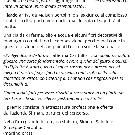
«Dei pascoli molto fioriti –
aggiunge lo chef
– che conferiscono al
latte un sapore unico molto aromatizzato»
.
Il
lardo
arriva da Maison Bertolin, e si aggiunge al complesso
equilibrio di sapori conferendo una sferzata di sapidità al
piatto.
Una cialda di farina, olio e acqua e alcuni fiori decorativi di
montagna completano la composizione, perché mai come in
questa edizione dei campionati l’occhio vuole la sua parte.
«Svolgendosi a distanza
– afferma Cardullo –
non abbiamo potuto
giocare una carta fondamentale, ovvero quella del gusto, e quindi
la difficoltà è stata quella di saper raccontare e presentare al
meglio il nostro finger food in un video realizzato nella sala
didattica di Ristoshop Catering di Châtillon che ringrazio per la
disponibilità
.
Siamo soddisfatti per esser riusciti a raccontare in un piatto un
territorio e le sue eccellenze gastronomiche a km 0».
Il premio consiste in attrezzatura professionale offerta
dall’azienda Sirman, partner del concorso.
Nella
foto
grande in alto, da sinistra, Simone Salmin e
Giuseppe Cardullo.
(martina praz)