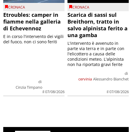
CRONACA
CRONACA
Etroubles: camper in
Scarica di sassi sul
fiamme nella galleria
Breithorn, tratto in
di Echevennoz
salvo alpinista ferito a
una gamba
E in corso l'intervento dei vigili
del fuoco, non ci sono feriti
L'intervento è avvenuto in
parte via terra e in parte con
l'elicottero a causa delle
condizioni meteo. L'alpinista
non ha riportato gravi ferite
di
cervinia
Alessandro Bianchet
di
Cinzia Timpano
il 07/08/2026
il 07/08/2026