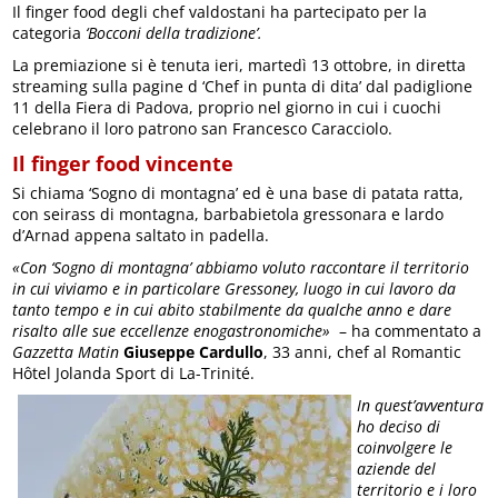
Il finger food degli chef valdostani ha partecipato per la
categoria
‘Bocconi della tradizione’.
La premiazione si è tenuta ieri, martedì 13 ottobre, in diretta
streaming sulla pagine d ‘Chef in punta di dita’ dal padiglione
11 della Fiera di Padova, proprio nel giorno in cui i cuochi
celebrano il loro patrono san Francesco Caracciolo.
Il finger food vincente
Si chiama ‘Sogno di montagna’ ed è una base di patata ratta,
con seirass di montagna, barbabietola gressonara e lardo
d’Arnad appena saltato in padella.
«Con ‘Sogno di montagna’ abbiamo voluto raccontare il territorio
in cui viviamo e in particolare Gressoney, luogo in cui lavoro da
tanto tempo e in cui abito stabilmente da qualche anno e dare
risalto alle sue eccellenze enogastronomiche»
– ha commentato a
Gazzetta Matin
Giuseppe Cardullo
, 33 anni, chef al Romantic
Hôtel Jolanda Sport di La-Trinité.
In quest’avventura
ho deciso di
coinvolgere le
aziende del
territorio e i loro