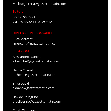
Mail:
segreteria@gazzettamatin.com
Editore
LG PRESSE S.R.L.
via Festaz, 52 11100 AOSTA
DIRETTORE RESPONSABILE
Luca Mercanti
l.mercanti@gazzettamatin.com
REDAZIONE
Alessandro Bianchet
a.bianchet@gazzettamatin.com
Danila Chenal
d.chenal@gazzettamatin.com
Erika David
e.david@gazzettamatin.com
Davide Pellegrino
d.pellegrino@gazzettamatin.com
Cinzia Timpano