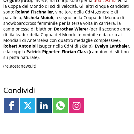
Origone
(
foto
), invece, ha conquistato per la
dodicesima
volta
la Coppa del Mondo di sci di velocità. Gli altri cinque candidati
sono:
Roland Fischnaller
, vincitore della CdM generale di
parallelo,
Michela Moioli
, a segno nella Coppa del Mondo di
snowboardcross femminile per la terza volta in carriera, la
campionessa di biathlon
Dorothea Wierer
(per il secondo anno
di fila leader della Coppa del Mondo femminile e da urlo ai
Mondiali di Anterselva con quattro medaglie complessive),
Robert Antonioli
(super nella CdM di skialp),
Evelyn Lanthaler
,
e la coppia
Patrick Pigneter
–
Florian Clara
(campioni di slittino
su pista naturale).
(re.aostanews.it)
Condividi