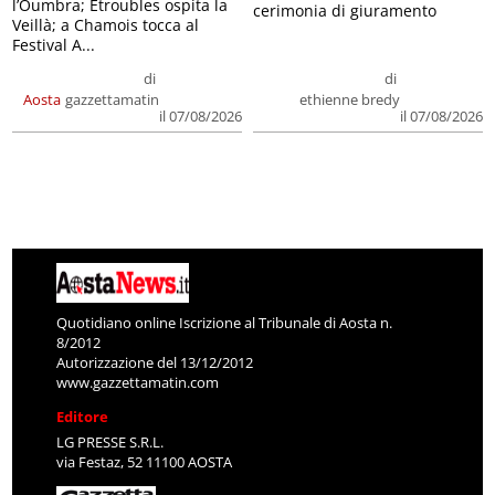
l’Oumbra; Etroubles ospita la
cerimonia di giuramento
Veillà; a Chamois tocca al
Festival A...
di
di
Aosta
gazzettamatin
ethienne bredy
il 07/08/2026
il 07/08/2026
Quotidiano online Iscrizione al Tribunale di Aosta n.
8/2012
Autorizzazione del 13/12/2012
www.gazzettamatin.com
Editore
LG PRESSE S.R.L.
via Festaz, 52 11100 AOSTA