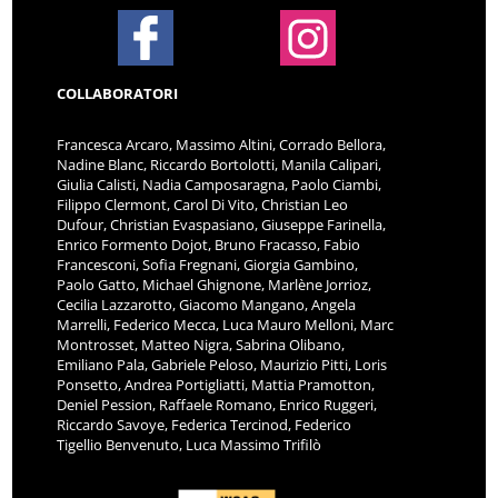
COLLABORATORI
Francesca Arcaro, Massimo Altini, Corrado Bellora,
Nadine Blanc, Riccardo Bortolotti, Manila Calipari,
Giulia Calisti, Nadia Camposaragna, Paolo Ciambi,
Filippo Clermont, Carol Di Vito, Christian Leo
Dufour, Christian Evaspasiano, Giuseppe Farinella,
Enrico Formento Dojot, Bruno Fracasso, Fabio
Francesconi, Sofia Fregnani, Giorgia Gambino,
Paolo Gatto, Michael Ghignone, Marlène Jorrioz,
Cecilia Lazzarotto, Giacomo Mangano, Angela
Marrelli, Federico Mecca, Luca Mauro Melloni, Marc
Montrosset, Matteo Nigra, Sabrina Olibano,
Emiliano Pala, Gabriele Peloso, Maurizio Pitti, Loris
Ponsetto, Andrea Portigliatti, Mattia Pramotton,
Deniel Pession, Raffaele Romano, Enrico Ruggeri,
Riccardo Savoye, Federica Tercinod, Federico
Tigellio Benvenuto, Luca Massimo Trifilò