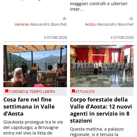
maggiori controlli e ulteriori
inter...
di
di
cervinia
Alessandro Bianchet
Aosta
Alessandro Bianchet
il 07/08/2026
il 07/08/2026
TURISMO & TEMPO LIBERO
ATTUALITA'
Cosa fare nel fine
Corpo forestale della
settimana in Valle
Valle d’Aosta: 12 nuovi
d’Aosta
agenti in servizio in 8
stazioni
GiocAosta prosegue tra le vie
del capoluogo; a Brissogne
Questa mattina, a palazzo
entra nel vivo la Feta de
regionale, si è tenuta la