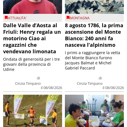
ATTUALITA'
MONTAGNA
Dalle Valle d’Aosta al
8 agosto 1786, la prima
Friuli: Henry regala un
ascensione del Monte
motorino Ciao ai
Bianco: 240 anni fa
ragazzini che
nasceva l’alpinismo
vendevano limonata
I primi a raggiungere la vetta
del Monte Bianco furono
Ondata di generosità per i tre
Jacques Balmat e Michel
giovani della provincia di
Gabriel Paccard
Udine
di
di
Cinzia Timpano
Cinzia Timpano
il 08/08/2026
il 08/08/2026