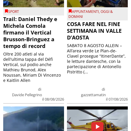
SPORT
APPUNTAMENTI
,
OGGI &
DOMANI
Trail: Daniel Thedy e
COSA FARE NEL FINE
Michela Comola
SETTIMANA IN VALLE
firmano il Vertical
D’AOSTA
Brusson-Bringuez a
tempo di record
SABATO 8 AGOSTO ALLEIN –
All’area verde Le Plan-de-
Oltre 200 atleti al via
Clavel prosegue “ItinerDante”,
dell'ultima tappa del Défì
le letture dantesche, con la
Vertical, sul podio anche
partecipazione di Antonello
Mathieu Brunod, Alex
Pistritto (...
Noussan, Miriam Di Vincenzo
e Kaitlin Allen
di
di
Davide Pellegrino
gazzettamatin
il 08/08/2026
il 07/08/2026