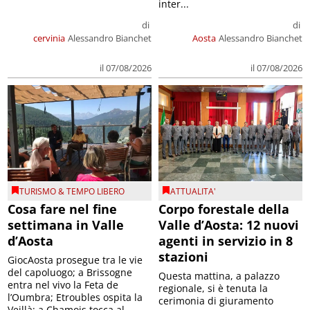
inter...
di
di
cervinia
Alessandro Bianchet
Aosta
Alessandro Bianchet
il 07/08/2026
il 07/08/2026
TURISMO & TEMPO LIBERO
ATTUALITA'
Cosa fare nel fine
Corpo forestale della
settimana in Valle
Valle d’Aosta: 12 nuovi
d’Aosta
agenti in servizio in 8
stazioni
GiocAosta prosegue tra le vie
del capoluogo; a Brissogne
Questa mattina, a palazzo
entra nel vivo la Feta de
regionale, si è tenuta la
l’Oumbra; Etroubles ospita la
cerimonia di giuramento
Veillà; a Chamois tocca al