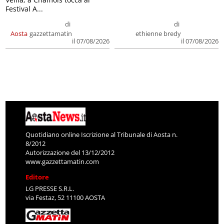
Festival A...
di
di
Aosta
gazzettamatin
ethienne bredy
il 07/08/2026
il 07/08/2026
Quotidiano online Iscrizione al Tribunale di Aosta n.
8/2012
Autorizzazione del 13/12/2012
www.gazzettamatin.com
Editore
LG PRESSE S.R.L.
via Festaz, 52 11100 AOSTA