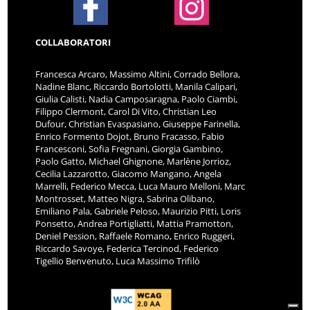
COLLABORATORI
Francesca Arcaro, Massimo Altini, Corrado Bellora,
Nadine Blanc, Riccardo Bortolotti, Manila Calipari,
Giulia Calisti, Nadia Camposaragna, Paolo Ciambi,
Filippo Clermont, Carol Di Vito, Christian Leo
Dufour, Christian Evaspasiano, Giuseppe Farinella,
Enrico Formento Dojot, Bruno Fracasso, Fabio
Francesconi, Sofia Fregnani, Giorgia Gambino,
Paolo Gatto, Michael Ghignone, Marlène Jorrioz,
Cecilia Lazzarotto, Giacomo Mangano, Angela
Marrelli, Federico Mecca, Luca Mauro Melloni, Marc
Montrosset, Matteo Nigra, Sabrina Olibano,
Emiliano Pala, Gabriele Peloso, Maurizio Pitti, Loris
Ponsetto, Andrea Portigliatti, Mattia Pramotton,
Deniel Pession, Raffaele Romano, Enrico Ruggeri,
Riccardo Savoye, Federica Tercinod, Federico
Tigellio Benvenuto, Luca Massimo Trifilò