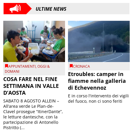
ULTIME NEWS
APPUNTAMENTI
,
OGGI &
CRONACA
DOMANI
Etroubles: camper in
COSA FARE NEL FINE
fiamme nella galleria
SETTIMANA IN VALLE
di Echevennoz
D’AOSTA
E in corso l'intervento dei vigili
SABATO 8 AGOSTO ALLEIN –
del fuoco, non ci sono feriti
All’area verde Le Plan-de-
Clavel prosegue “ItinerDante”,
le letture dantesche, con la
partecipazione di Antonello
Pistritto (...