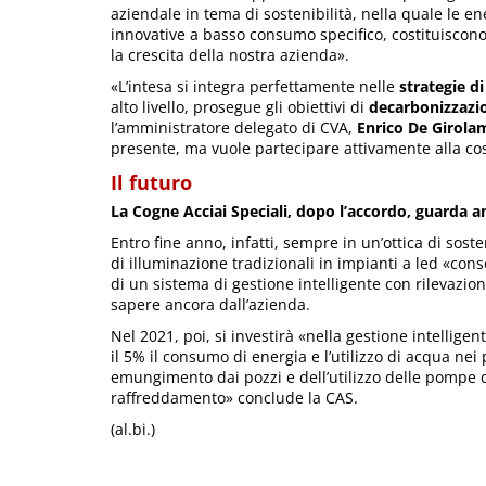
aziendale in tema di sostenibilità, nella quale le e
innovative a basso consumo specifico, costituiscono 
la crescita della nostra azienda».
«L’intesa si integra perfettamente nelle
strategie d
alto livello, prosegue gli obiettivi di
decarbonizzazio
l’amministratore delegato di CVA,
Enrico De Girola
presente, ma vuole partecipare attivamente alla cost
Il futuro
La Cogne Acciai Speciali, dopo l’accordo, guarda a
Entro fine anno, infatti, sempre in un’ottica di soste
di illuminazione tradizionali in impianti a led «conse
di un sistema di gestione intelligente con rilevazio
sapere ancora dall’azienda.
Nel 2021, poi, si investirà «nella gestione intelligen
il 5% il consumo di energia e l’utilizzo di acqua nei 
emungimento dai pozzi e dell’utilizzo delle pompe di 
raffreddamento» conclude la CAS.
(al.bi.)