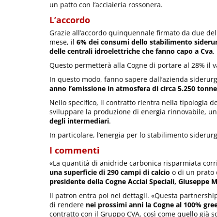
un patto con l’acciaieria rossonera.
L’accordo
Grazie all’accordo quinquennale firmato da due dell
mese, il
6% dei consumi dello stabilimento siderurg
delle centrali idroelettriche che fanno capo a Cva
.
Questo permetterà alla Cogne di portare al 28% il va
In questo modo, fanno sapere dall’azienda siderurg
anno l’emissione in atmosfera di circa 5.250 tonne
Nello specifico, il contratto rientra nella tipologia
sviluppare la produzione di energia rinnovabile, un
degli intermediari
.
In particolare, l’energia per lo stabilimento siderur
I commenti
«La quantità di anidride carbonica risparmiata cor
una superficie di 290 campi di calcio
o di un prato 
presidente della Cogne Acciai Speciali, Giuseppe M
Il patron entra poi nei dettagli. «Questa partnershi
di rendere
nei prossimi anni la Cogne al 100% gre
contratto con il Gruppo CVA, così come quello già so