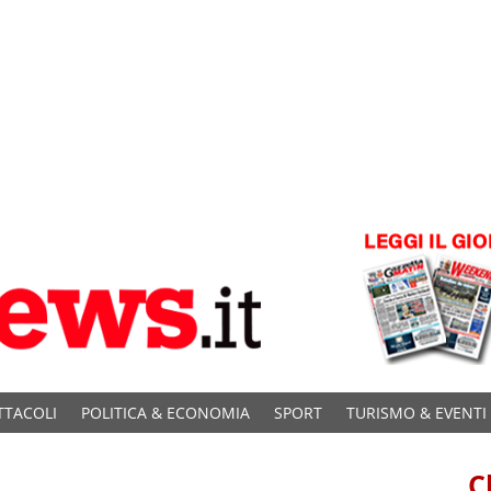
TTACOLI
POLITICA & ECONOMIA
SPORT
TURISMO & EVENTI
C