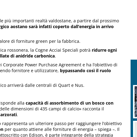
e più importanti realtà valdostane, a partire dal prossimo
ico aostano sarà infatti coperto dall’energia in arrivo
lore di forniture green per la fabbrica.
ica rossonera, la Cogne Acciai Speciali potrà
ridurre ogni
llate di anidride carbonica
.
 dei Corporate Power Purchase Agreement e ha l’obiettivo di
endo fornitore e utilizzatore,
bypassando così il ruolo
gico arriverà dalle centrali di Quart e Nus.
risponde alla
capacità di assorbimento di un bosco con
delle dimensioni di 435 campi di calcio» racconta il
arzorati
.
p rappresenta un ulteriore passo per raggiungere l’obiettivo
en
per quanto attiene alle forniture di energia – spiega –. Il
ttoscritto con Edison, è parte integrante della strategia