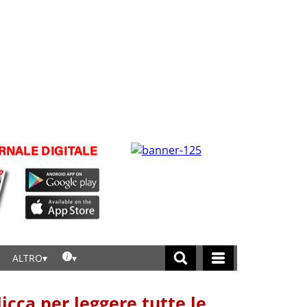
ALTRO
licca per leggere tutte le