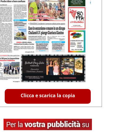
Clicca e scarica la copia