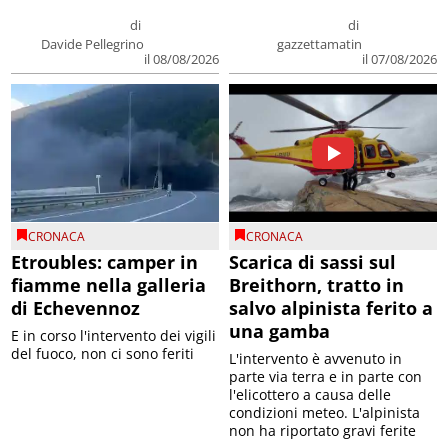
di
di
Davide Pellegrino
gazzettamatin
il 08/08/2026
il 07/08/2026
CRONACA
CRONACA
Etroubles: camper in
Scarica di sassi sul
fiamme nella galleria
Breithorn, tratto in
di Echevennoz
salvo alpinista ferito a
una gamba
E in corso l'intervento dei vigili
del fuoco, non ci sono feriti
L'intervento è avvenuto in
parte via terra e in parte con
l'elicottero a causa delle
condizioni meteo. L'alpinista
non ha riportato gravi ferite