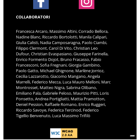
COLLABORATORI
Francesca Arcaro, Massimo Altini, Corrado Bellora,
Nadine Blanc, Riccardo Bortolotti, Manila Calipari,
Giulia Calisti, Nadia Camposaragna, Paolo Ciambi,
Filippo Clermont, Carol Di Vito, Christian Leo
Dufour, Christian Evaspasiano, Giuseppe Farinella,
Enrico Formento Dojot, Bruno Fracasso, Fabio
Francesconi, Sofia Fregnani, Giorgia Gambino,
Paolo Gatto, Michael Ghignone, Marlène Jorrioz,
Cecilia Lazzarotto, Giacomo Mangano, Angela
Marrelli, Federico Mecca, Luca Mauro Melloni, Marc
Montrosset, Matteo Nigra, Sabrina Olibano,
Emiliano Pala, Gabriele Peloso, Maurizio Pitti, Loris
Ponsetto, Andrea Portigliatti, Mattia Pramotton,
Deniel Pession, Raffaele Romano, Enrico Ruggeri,
Riccardo Savoye, Federica Tercinod, Federico
Tigellio Benvenuto, Luca Massimo Trifilò