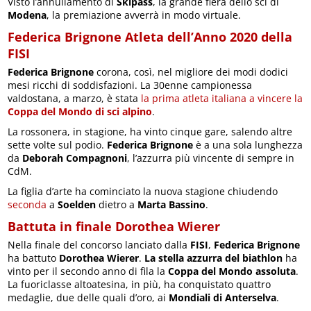
Visto l’annullamento di
Skipass
, la grande fiera dello sci di
Modena
, la premiazione avverrà in modo virtuale.
Federica Brignone Atleta dell’Anno 2020 della
FISI
Federica Brignone
corona, così, nel migliore dei modi dodici
mesi ricchi di soddisfazioni. La 30enne campionessa
valdostana, a marzo, è stata
la prima atleta italiana a vincere la
Coppa del Mondo di sci alpino
.
La rossonera, in stagione, ha vinto cinque gare, salendo altre
sette volte sul podio.
Federica Brignone
è a una sola lunghezza
da
Deborah Compagnoni
, l’azzurra più vincente di sempre in
CdM.
La figlia d’arte ha cominciato la nuova stagione chiudendo
seconda
a
Soelden
dietro a
Marta Bassino
.
Battuta in finale Dorothea Wierer
Nella finale del concorso lanciato dalla
FISI
,
Federica Brignone
ha battuto
Dorothea Wierer
.
La stella azzurra del biathlon
ha
vinto per il secondo anno di fila la
Coppa del Mondo assoluta
.
La fuoriclasse altoatesina, in più, ha conquistato quattro
medaglie, due delle quali d’oro, ai
Mondiali di Anterselva
.