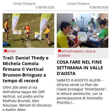
Cinzia Timpano
Cinzia Timpano
il 08/08/2026
il 08/08/2026
SPORT
APPUNTAMENTI
,
OGGI &
DOMANI
Trail: Daniel Thedy e
COSA FARE NEL FINE
Michela Comola
SETTIMANA IN VALLE
firmano il Vertical
D’AOSTA
Brusson-Bringuez a
tempo di record
SABATO 8 AGOSTO ALLEIN –
All’area verde Le Plan-de-
Oltre 200 atleti al via
Clavel prosegue “ItinerDante”,
dell'ultima tappa del Défì
le letture dantesche, con la
Vertical, sul podio anche
partecipazione di Antonello
Mathieu Brunod, Alex
Pistritto (...
Noussan, Miriam Di Vincenzo
e Kaitlin Allen