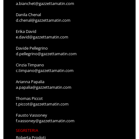
a.bianchet@gazzettamatin.com
Danila Chenal
d.chenal@gazzettamatin.com
Erika David
e.david@gazzettamatin.com
Davide Pellegrino
d.pellegrino@gazzettamatin.com
Cinzia Timpano
c.timpano@gazzettamatin.com
Arianna Papalia
a.papalia@gazzettamatin.com
Thomas Piccot
t.piccot@gazzettamatin.com
Fausto Vassoney
f.vassoney@gazzettamatin.com
SEGRETERIA
Roberta Prodoti