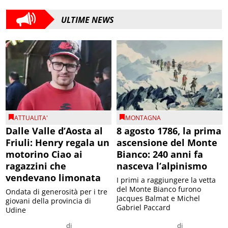
ULTIME NEWS
ATTUALITA'
MONTAGNA
Dalle Valle d’Aosta al
8 agosto 1786, la prima
Friuli: Henry regala un
ascensione del Monte
motorino Ciao ai
Bianco: 240 anni fa
ragazzini che
nasceva l’alpinismo
vendevano limonata
I primi a raggiungere la vetta
del Monte Bianco furono
Ondata di generosità per i tre
Jacques Balmat e Michel
giovani della provincia di
Gabriel Paccard
Udine
di
di