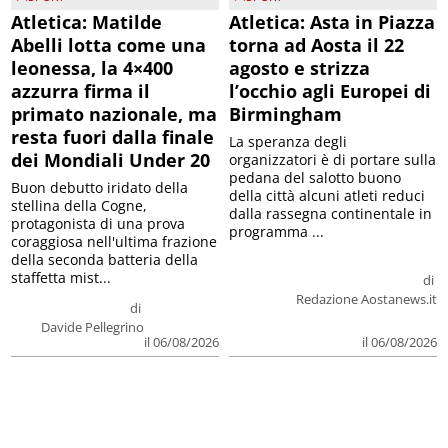
Atletica: Matilde
Atletica: Asta in Piazza
Abelli lotta come una
torna ad Aosta il 22
leonessa, la 4×400
agosto e strizza
azzurra firma il
l’occhio agli Europei di
primato nazionale, ma
Birmingham
resta fuori dalla finale
La speranza degli
dei Mondiali Under 20
organizzatori è di portare sulla
pedana del salotto buono
Buon debutto iridato della
della città alcuni atleti reduci
stellina della Cogne,
dalla rassegna continentale in
protagonista di una prova
programma ...
coraggiosa nell'ultima frazione
della seconda batteria della
staffetta mist...
di
Redazione Aostanews.it
di
Davide Pellegrino
il 06/08/2026
il 06/08/2026