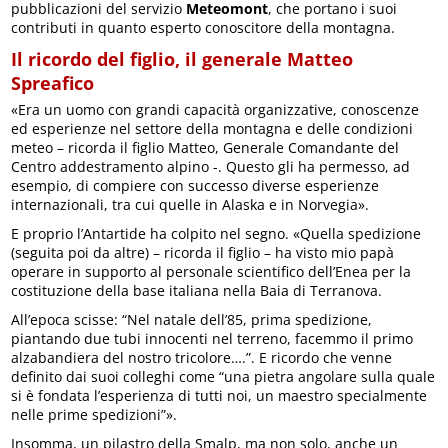
pubblicazioni del servizio
Meteomont
, che portano i suoi
contributi in quanto esperto conoscitore della montagna.
Il ricordo del figlio, il generale Matteo
Spreafico
«Era un uomo con grandi capacità organizzative, conoscenze
ed esperienze nel settore della montagna e delle condizioni
meteo – ricorda il figlio Matteo, Generale Comandante del
Centro addestramento alpino -. Questo gli ha permesso, ad
esempio, di compiere con successo diverse esperienze
internazionali, tra cui quelle in Alaska e in Norvegia».
E proprio l’Antartide ha colpito nel segno. «Quella spedizione
(seguita poi da altre) – ricorda il figlio – ha visto mio papà
operare in supporto al personale scientifico dell’Enea per la
costituzione della base italiana nella Baia di Terranova.
All’epoca scisse: “Nel natale dell’85, prima spedizione,
piantando due tubi innocenti nel terreno, facemmo il primo
alzabandiera del nostro tricolore….”. E ricordo che venne
definito dai suoi colleghi come “una pietra angolare sulla quale
si è fondata l’esperienza di tutti noi, un maestro specialmente
nelle prime spedizioni”».
Insomma, un pilastro della Smalp, ma non solo, anche un