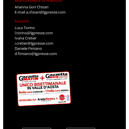
RESPONSABILE DI AGENZIA
Arianna Gori Chisari
E-mail
a.chisari@lgpresse.com
Account
Luca Torino
l.torino@lgpresse.com
Ivana Cretier
i.cretier@lgpresse.com
Daniele Fimiano
d.fimiano@lgpresse.com