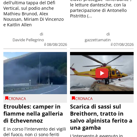
dell'ultima tappa del Défì
le letture dantesche, con la
Vertical, sul podio anche
partecipazione di Antonello
Mathieu Brunod, Alex
Pistritto (...
Noussan, Miriam Di Vincenzo
e Kaitlin Allen
di
di
Davide Pellegrino
gazzettamatin
il 08/08/2026
il 07/08/2026
CRONACA
CRONACA
Etroubles: camper in
Scarica di sassi sul
fiamme nella galleria
Breithorn, tratto in
di Echevennoz
salvo alpinista ferito a
una gamba
E in corso l'intervento dei vigili
del fuoco, non ci sono feriti
L'intervento è avvenuto in