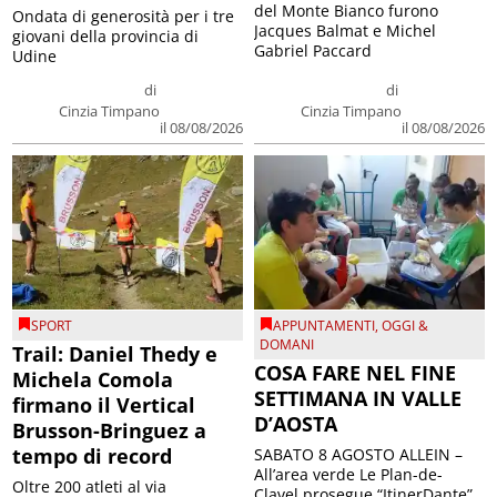
del Monte Bianco furono
Ondata di generosità per i tre
Jacques Balmat e Michel
giovani della provincia di
Gabriel Paccard
Udine
di
di
Cinzia Timpano
Cinzia Timpano
il 08/08/2026
il 08/08/2026
SPORT
APPUNTAMENTI
,
OGGI &
DOMANI
Trail: Daniel Thedy e
COSA FARE NEL FINE
Michela Comola
SETTIMANA IN VALLE
firmano il Vertical
D’AOSTA
Brusson-Bringuez a
tempo di record
SABATO 8 AGOSTO ALLEIN –
All’area verde Le Plan-de-
Oltre 200 atleti al via
Clavel prosegue “ItinerDante”,