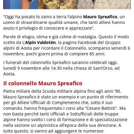
“Oggi ha posato lo zaino a terra l’alpino
Mauro Spreafico
, un
uomo di straordinarie qualità umane, che tanti allievi hanno
avuto il privilegio di conoscere e apprezzare”.
Parole di elogio, stima e già colme di nostalgia. Questo il modo
scelto da L’
Alpin Valdotèn
, la pagina Facebook del Gruppo
alpini di Aosta per ricordare il Colonnello, scomparso venerdì 6
novembre, pochi giorni prima di compiere 85 anni.
I funerali del colonnello Spreafico saranno celebrati oggi,
lunedì 9 novembre alle 14.30 nella chiesa di Sant’Orso, ad
Aosta.
Il colonnello Mauro Spreafico
Pietra miliare della Scuola militare alpina fino agli anni ‘90,
Mauro Spreafico è stato un esempio e un punto di riferimento
per gli Allievi Ufficiali di Complemento che, sotto il suo
comando, hanno frequentato i corsi alla “Cesare Battisti”. Ma
non basta perché tanti Ufficiali e Sottufficiali delle truppe
alpine hanno svolto i corsi di formazione e di specializzazione
nella sezione sci alpinistica all’epoca della sua direzione. A
tutto questo, si vanno ad aggiungere le numerose