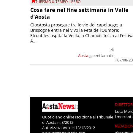
TURISMO & TEMPO LIBERO
Cosa fare nel fine settimana in Valle
d’Aosta
GiocAosta prosegue tra le vie del capoluogo; a
Brissogne entra nel vivo la Feta de l’Oumbra;
Etroubles ospita la Veillà; a Chamois tocca al Festiva
A...
di
Aosta
gazzettamatin
il 07/08/2
DIRETTOR
Luca Merc
l.mercant
Quotidiano online Iscrizione al Tribunale
di Aosta n. 8/2012
REDAZIO
Autorizzazione del 13/12/2012
Alessandr