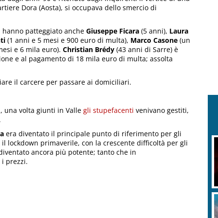
artiere Dora (Aosta), si occupava dello smercio di
, hanno patteggiato anche
Giuseppe Ficara
(5 anni),
Laura
ti
(1 anni e 5 mesi e 900 euro di multa),
Marco Casone
(un
esi e 6 mila euro).
Christian Brédy
(43 anni di Sarre) è
ione e al pagamento di 18 mila euro di multa; assolta
are il carcere per passare ai domiciliari.
a
, una volta giunti in Valle
gli stupefacenti
venivano gestiti,
.
ta
era diventato il principale punto di riferimento per gli
il lockdown primaverile, con la crescente difficoltà per gli
 diventato ancora più potente; tanto che in
 i prezzi.