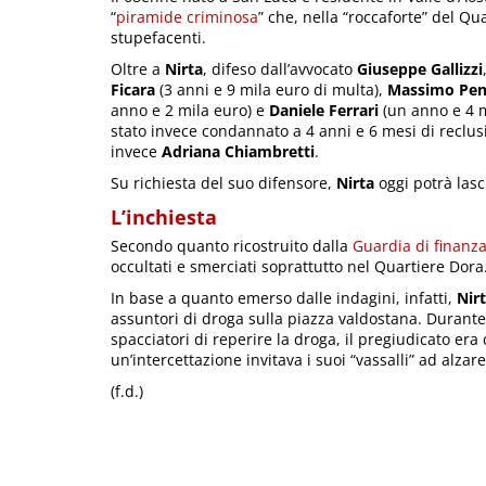
“
piramide criminosa
” che, nella “roccaforte” del Qu
stupefacenti.
Oltre a
Nirta
, difeso dall’avvocato
Giuseppe Gallizzi
Ficara
(3 anni e 9 mila euro di multa),
Massimo Pen
anno e 2 mila euro) e
Daniele Ferrari
(un anno e 4 m
stato invece condannato a 4 anni e 6 mesi di reclus
invece
Adriana Chiambretti
.
Su richiesta del suo difensore,
Nirta
oggi potrà lasci
L’inchiesta
Secondo quanto ricostruito dalla
Guardia di finanz
occultati e smerciati soprattutto nel Quartiere Dora
In base a quanto emerso dalle indagini, infatti,
Nir
assuntori di droga sulla piazza valdostana. Durante 
spacciatori di reperire la droga, il pregiudicato era
un’intercettazione invitava i suoi “vassalli” ad alzare
(f.d.)