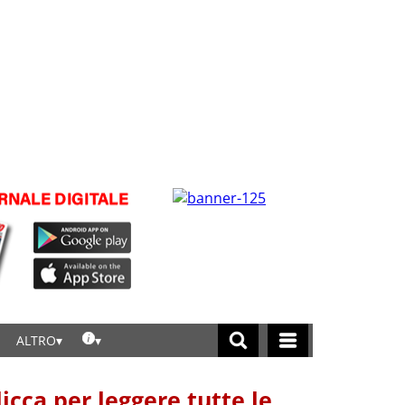
ALTRO
licca per leggere tutte le