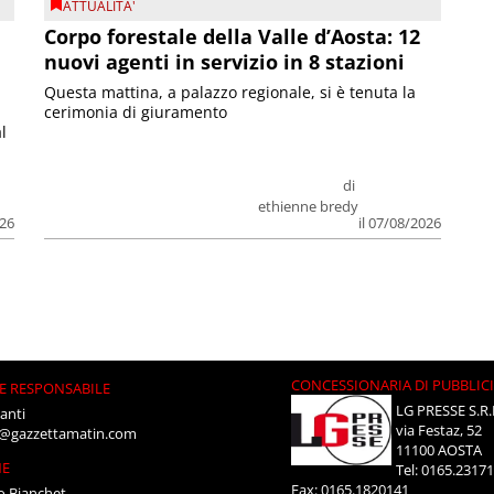
ATTUALITA'
Corpo forestale della Valle d’Aosta: 12
nuovi agenti in servizio in 8 stazioni
Questa mattina, a palazzo regionale, si è tenuta la
cerimonia di giuramento
l
di
ethienne bredy
026
il 07/08/2026
CONCESSIONARIA DI PUBBLIC
E RESPONSABILE
LG PRESSE S.R.
anti
via Festaz, 52
i@gazzettamatin.com
11100 AOSTA
NE
Tel: 0165.2317
Fax: 0165.1820141
o Bianchet