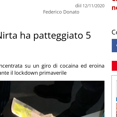
di
il
12/11/2020
n
Federico Donato
C
irta ha patteggiato 5
incentrata su un giro di cocaina ed eroina
ante il lockdown primaverile