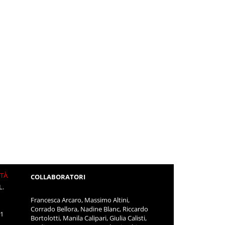
ITÀ
COLLABORATORI
L.
Francesca Arcaro, Massimo Altini,
Corrado Bellora, Nadine Blanc, Riccardo
11
Bortolotti, Manila Calipari, Giulia Calisti,