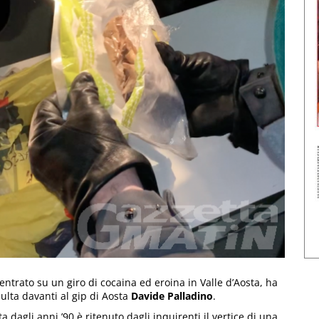
ntrato su un giro di cocaina ed eroina in Valle d’Aosta, ha
ulta davanti al gip di Aosta
Davide Palladino
.
 dagli anni ’90 è ritenuto dagli inquirenti il vertice di una