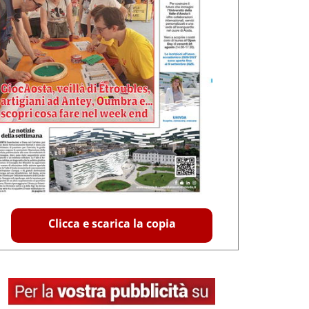
Clicca e scarica la copia