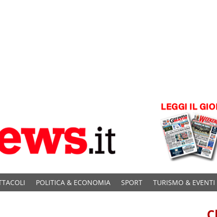
TTACOLI
POLITICA & ECONOMIA
SPORT
TURISMO & EVENTI
C