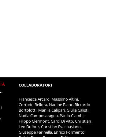
ITÀ
COLLABORATORI
L.
Francesca Arcaro, Massimo Altini,
Corrado Bellora, Nadine Blanc, Riccardo
11
Bortolotti, Manila Calipari, Giulia Calisti,
Nadia Camposaragna, Paolo Ciambi,
m
Filippo Clermont, Carol Di Vito, Christian
Leo Dufour, Christian Evaspasiano,
Giuseppe Farinella, Enrico Formento