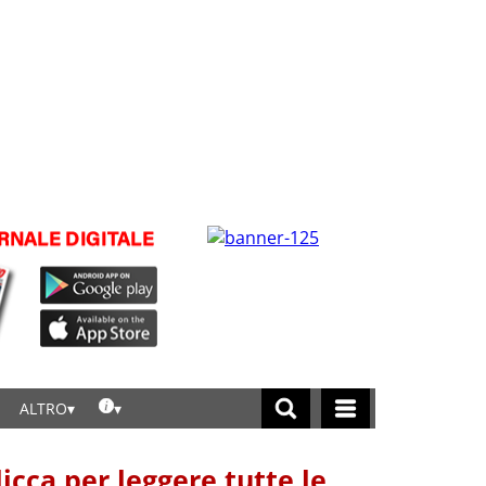
ALTRO
licca per leggere tutte le