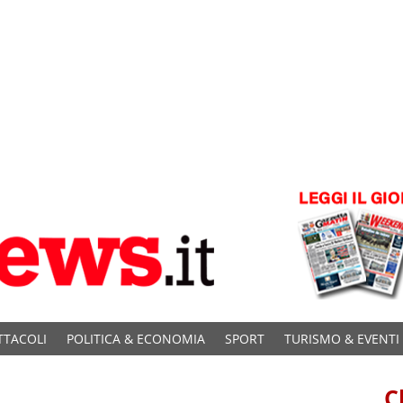
TTACOLI
POLITICA & ECONOMIA
SPORT
TURISMO & EVENTI
C