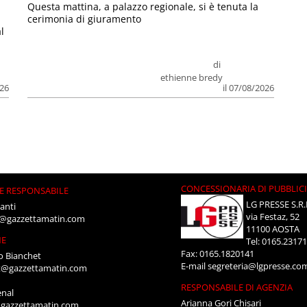
Questa mattina, a palazzo regionale, si è tenuta la
cerimonia di giuramento
l
di
ethienne bredy
026
il 07/08/2026
CONCESSIONARIA DI PUBBLIC
E RESPONSABILE
LG PRESSE S.R.
anti
via Festaz, 52
i@gazzettamatin.com
11100 AOSTA
NE
Tel: 0165.2317
Fax: 0165.1820141
o Bianchet
E-mail
segreteria@lgpresse.co
t@gazzettamatin.com
RESPONSABILE DI AGENZIA
enal
Arianna Gori Chisari
gazzettamatin.com