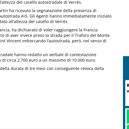
’altezza del casello autostradale di Verrès.
artin ha ricevuto la segnalazione della presenza di
’Autostrada A\5. Gli Agenti hanno immediatamente iniziato
ato all’altezza del casello di Verrès.
ancia, ha dichiarato di voler raggiungere la Francia
rto di aver invece preso la strada per il Traforo del Monte
Saint Vincent imboccando l’autostrada, però, nel senso di
 Stradale hanno redatto un verbale di contestazione
 di circa 2.700 euro a un massimo di 10.000 euro.
o della durata di tre mesi con conseguente revoca della
R
v