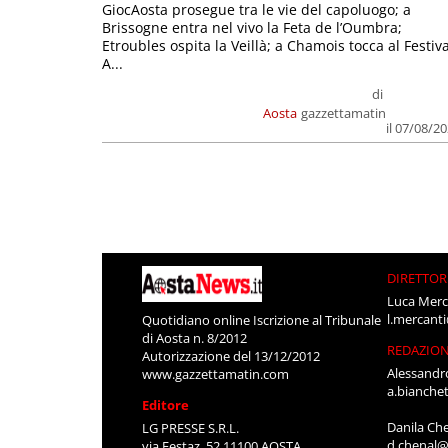
GiocAosta prosegue tra le vie del capoluogo; a
Brissogne entra nel vivo la Feta de l’Oumbra;
Etroubles ospita la Veillà; a Chamois tocca al Festiva
A...
di
Aosta
gazzettamatin
il 07/08/2
DIRETTOR
Luca Merc
l.mercant
Quotidiano online Iscrizione al Tribunale
di Aosta n. 8/2012
REDAZIO
Autorizzazione del 13/12/2012
Alessandr
www.gazzettamatin.com
a.bianche
Editore
Danila Ch
LG PRESSE S.R.L.
d.chenal@
via Festaz, 52 11100 AOSTA