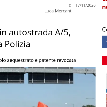
di
il
17/11/2020
n
Luca Mercanti
C
in autostrada A/5,
 Polizia
colo sequestrato e patente revocata