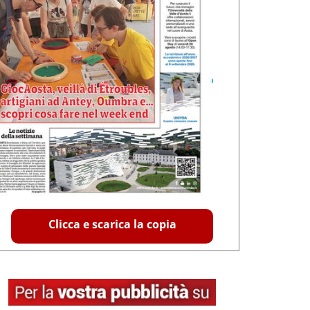
Clicca e scarica la copia