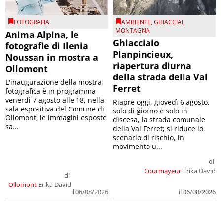
FOTOGRAFIA
AMBIENTE
,
GHIACCIAI
,
MONTAGNA
Anima Alpina, le
Ghiacciaio
fotografie di Ilenia
Planpincieux,
Noussan in mostra a
riapertura diurna
Ollomont
della strada della Val
L'inaugurazione della mostra
Ferret
fotografica è in programma
venerdì 7 agosto alle 18, nella
Riapre oggi, giovedì 6 agosto,
sala espositiva del Comune di
solo di giorno e solo in
Ollomont; le immagini esposte
discesa, la strada comunale
sa...
della Val Ferret; si riduce lo
scenario di rischio, in
movimento u...
di
Courmayeur
Erika David
di
Ollomont
Erika David
il 06/08/2026
il 06/08/2026