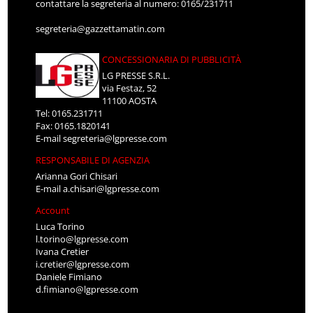
contattare la segreteria al numero: 0165/231711
segreteria@gazzettamatin.com
CONCESSIONARIA DI PUBBLICITÀ
LG PRESSE S.R.L.
via Festaz, 52
11100 AOSTA
Tel: 0165.231711
Fax: 0165.1820141
E-mail
segreteria@lgpresse.com
RESPONSABILE DI AGENZIA
Arianna Gori Chisari
E-mail
a.chisari@lgpresse.com
Account
Luca Torino
l.torino@lgpresse.com
Ivana Cretier
i.cretier@lgpresse.com
Daniele Fimiano
d.fimiano@lgpresse.com