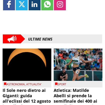
ULTIME NEWS
ASTRONOMIA
,
ATTUALITA'
SPORT
Il Sole nero dietro ai
Atletica: Matilde
Giganti: guida
Abelli si prende la
all’eclissi del 12 agosto
semifinale dei 400 ai