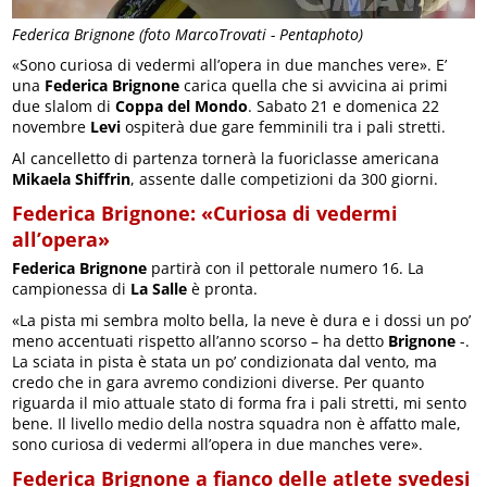
Federica Brignone (foto MarcoTrovati - Pentaphoto)
«Sono curiosa di vedermi all’opera in due manches vere». E’
una
Federica Brignone
carica quella che si avvicina ai primi
due slalom di
Coppa del Mondo
. Sabato 21 e domenica 22
novembre
Levi
ospiterà due gare femminili tra i pali stretti.
Al cancelletto di partenza tornerà la fuoriclasse americana
Mikaela Shiffrin
, assente dalle competizioni da 300 giorni.
Federica Brignone: «Curiosa di vedermi
all’opera»
Federica Brignone
partirà con il pettorale numero 16. La
campionessa di
La Salle
è pronta.
«La pista mi sembra molto bella, la neve è dura e i dossi un po’
meno accentuati rispetto all’anno scorso – ha detto
Brignone
-.
La sciata in pista è stata un po’ condizionata dal vento, ma
credo che in gara avremo condizioni diverse. Per quanto
riguarda il mio attuale stato di forma fra i pali stretti, mi sento
bene. Il livello medio della nostra squadra non è affatto male,
sono curiosa di vedermi all’opera in due manches vere».
Federica Brignone a fianco delle atlete svedesi