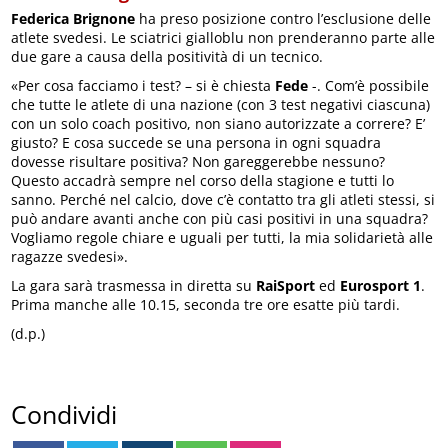
Federica Brignone
ha preso posizione contro l’esclusione delle
atlete svedesi. Le sciatrici gialloblu non prenderanno parte alle
due gare a causa della positività di un tecnico.
«Per cosa facciamo i test? – si è chiesta
Fede
-. Com’è possibile
che tutte le atlete di una nazione (con 3 test negativi ciascuna)
con un solo coach positivo, non siano autorizzate a correre? E’
giusto? E cosa succede se una persona in ogni squadra
dovesse risultare positiva? Non gareggerebbe nessuno?
Questo accadrà sempre nel corso della stagione e tutti lo
sanno. Perché nel calcio, dove c’è contatto tra gli atleti stessi, si
può andare avanti anche con più casi positivi in una squadra?
Vogliamo regole chiare e uguali per tutti, la mia solidarietà alle
ragazze svedesi».
La gara sarà trasmessa in diretta su
RaiSport
ed
Eurosport 1
.
Prima manche alle 10.15, seconda tre ore esatte più tardi.
(d.p.)
Condividi