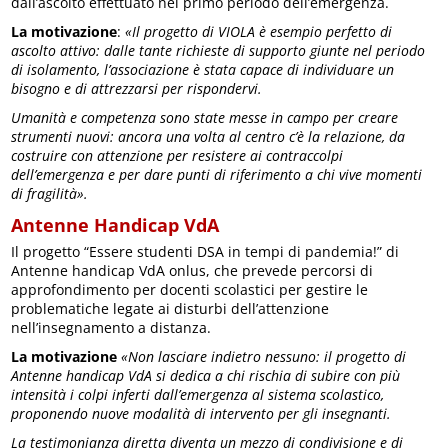
dall’ascolto effettuato nel primo periodo dell’emergenza.
La motivazione
:
«Il progetto di VIOLA è esempio perfetto di
ascolto attivo: dalle tante richieste di supporto giunte nel periodo
di isolamento, l’associazione è stata capace di individuare un
bisogno e di attrezzarsi per rispondervi.
Umanità e competenza sono state messe in campo per creare
strumenti nuovi: ancora una volta al centro c’è la relazione, da
costruire con attenzione per resistere ai contraccolpi
dell’emergenza e per dare punti di riferimento a chi vive momenti
di fragilità».
Antenne Handicap VdA
Il progetto “Essere studenti DSA in tempi di pandemia!” di
Antenne handicap VdA onlus, che prevede percorsi di
approfondimento per docenti scolastici per gestire le
problematiche legate ai disturbi dell’attenzione
nell’insegnamento a distanza.
La motivazione
«Non lasciare indietro nessuno: il progetto di
Antenne handicap VdA si dedica a chi rischia di subire con più
intensità i colpi inferti dall’emergenza al sistema scolastico,
proponendo nuove modalità di intervento per gli insegnanti.
La testimonianza diretta diventa un mezzo di condivisione e di