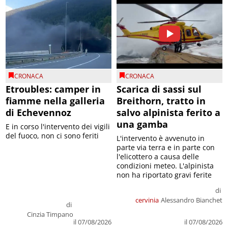
CRONACA
CRONACA
Etroubles: camper in
Scarica di sassi sul
fiamme nella galleria
Breithorn, tratto in
di Echevennoz
salvo alpinista ferito a
una gamba
E in corso l'intervento dei vigili
del fuoco, non ci sono feriti
L'intervento è avvenuto in
parte via terra e in parte con
l'elicottero a causa delle
condizioni meteo. L'alpinista
non ha riportato gravi ferite
di
cervinia
Alessandro Bianchet
di
Cinzia Timpano
il 07/08/2026
il 07/08/2026