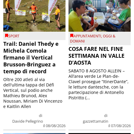
SPORT
APPUNTAMENTI
,
OGGI &
DOMANI
Trail: Daniel Thedy e
COSA FARE NEL FINE
Michela Comola
SETTIMANA IN VALLE
firmano il Vertical
D’AOSTA
Brusson-Bringuez a
tempo di record
SABATO 8 AGOSTO ALLEIN –
All’area verde Le Plan-de-
Oltre 200 atleti al via
Clavel prosegue “ItinerDante”,
dell'ultima tappa del Défì
le letture dantesche, con la
Vertical, sul podio anche
partecipazione di Antonello
Mathieu Brunod, Alex
Pistritto (...
Noussan, Miriam Di Vincenzo
e Kaitlin Allen
di
di
Davide Pellegrino
gazzettamatin
il 08/08/2026
il 07/08/2026