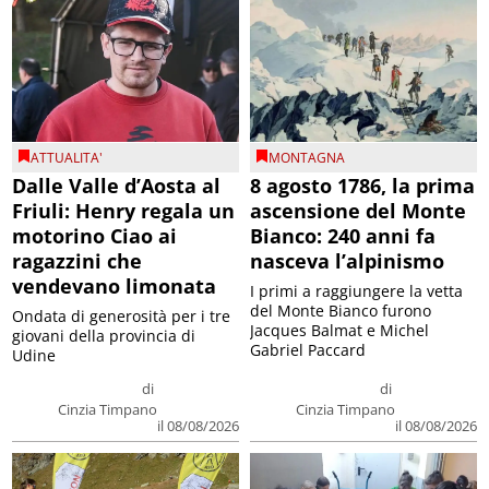
ATTUALITA'
MONTAGNA
Dalle Valle d’Aosta al
8 agosto 1786, la prima
Friuli: Henry regala un
ascensione del Monte
motorino Ciao ai
Bianco: 240 anni fa
ragazzini che
nasceva l’alpinismo
vendevano limonata
I primi a raggiungere la vetta
del Monte Bianco furono
Ondata di generosità per i tre
Jacques Balmat e Michel
giovani della provincia di
Gabriel Paccard
Udine
di
di
Cinzia Timpano
Cinzia Timpano
il 08/08/2026
il 08/08/2026