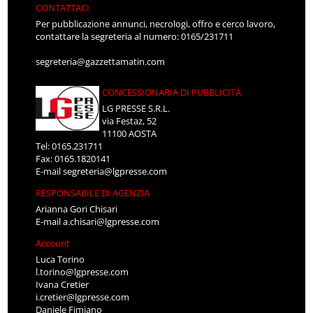
CONTATTACI
Per pubblicazione annunci, necrologi, offro e cerco lavoro,
contattare la segreteria al numero: 0165/231711
segreteria@gazzettamatin.com
CONCESSIONARIA DI PUBBLICITÀ
LG PRESSE S.R.L.
via Festaz, 52
11100 AOSTA
Tel: 0165.231711
Fax: 0165.1820141
E-mail
segreteria@lgpresse.com
RESPONSABILE DI AGENZIA
Arianna Gori Chisari
E-mail
a.chisari@lgpresse.com
Account
Luca Torino
l.torino@lgpresse.com
Ivana Cretier
i.cretier@lgpresse.com
Daniele Fimiano