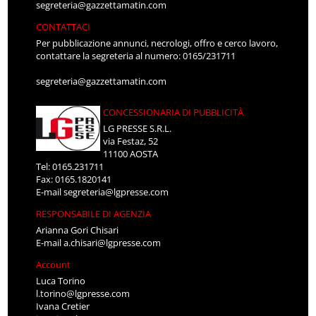
segreteria@gazzettamatin.com
CONTATTACI
Per pubblicazione annunci, necrologi, offro e cerco lavoro,
contattare la segreteria al numero: 0165/231711
segreteria@gazzettamatin.com
CONCESSIONARIA DI PUBBLICITÀ
LG PRESSE S.R.L.
via Festaz, 52
11100 AOSTA
Tel: 0165.231711
Fax: 0165.1820141
E-mail
segreteria@lgpresse.com
RESPONSABILE DI AGENZIA
Arianna Gori Chisari
E-mail
a.chisari@lgpresse.com
Account
Luca Torino
l.torino@lgpresse.com
Ivana Cretier