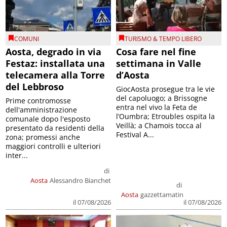
COMUNI
TURISMO & TEMPO LIBERO
Aosta, degrado in via
Cosa fare nel fine
Festaz: installata una
settimana in Valle
telecamera alla Torre
d’Aosta
del Lebbroso
GiocAosta prosegue tra le vie
del capoluogo; a Brissogne
Prime contromosse
entra nel vivo la Feta de
dell'amministrazione
l’Oumbra; Etroubles ospita la
comunale dopo l'esposto
Veillà; a Chamois tocca al
presentato da residenti della
Festival A...
zona; promessi anche
maggiori controlli e ulteriori
inter...
di
Aosta
Alessandro Bianchet
di
Aosta
gazzettamatin
il 07/08/2026
il 07/08/2026