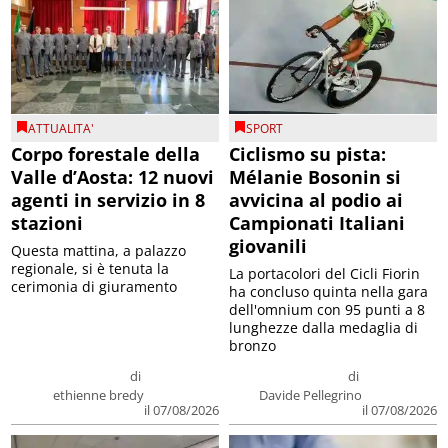
ATTUALITA'
SPORT
Corpo forestale della
Ciclismo su pista:
Valle d’Aosta: 12 nuovi
Mélanie Bosonin si
agenti in servizio in 8
avvicina al podio ai
stazioni
Campionati Italiani
giovanili
Questa mattina, a palazzo
regionale, si è tenuta la
La portacolori del Cicli Fiorin
cerimonia di giuramento
ha concluso quinta nella gara
dell'omnium con 95 punti a 8
lunghezze dalla medaglia di
bronzo
di
di
ethienne bredy
Davide Pellegrino
il 07/08/2026
il 07/08/2026