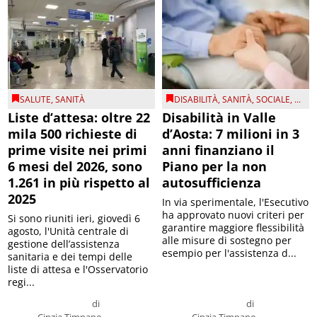
SALUTE
,
SANITÀ
DISABILITÀ
,
SANITÀ
,
SOCIALE
, ...
Liste d’attesa: oltre 22
Disabilità in Valle
mila 500 richieste di
d’Aosta: 7 milioni in 3
prime visite nei primi
anni finanziano il
6 mesi del 2026, sono
Piano per la non
1.261 in più rispetto al
autosufficienza
2025
In via sperimentale, l'Esecutivo
ha approvato nuovi criteri per
Si sono riuniti ieri, giovedì 6
garantire maggiore flessibilità
agosto, l'Unità centrale di
alle misure di sostegno per
gestione dell’assistenza
esempio per l'assistenza d...
sanitaria e dei tempi delle
liste di attesa e l'Osservatorio
regi...
di
di
Cinzia Timpano
Cinzia Timpano