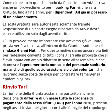
Come richiesto in qualche modo da Rinascimento VdA, arriva
anche un provvedimento per il
parking Parini
, che sarà
gratuito, fino a fine anno, per i
dipendenti Usl già in possesso
di un abbonamento
.
La sosta gratuita sarà autorizzata solamente tramite
l’esposizione di un contrassegno rilasciato da APS e dovrà
essere utilizzato solo dagli aventi diritto.
«È un provvedimento importante che avevamo già valutato,
previa verifica tecnica, all’interno della Giunta – sottolinea il
sindaco Gianni Nuti
-. Per questo motivo siamo ancora più lieti
per l’adesione convinta di tutti i consiglieri alla proposta che si
è sviluppata con ampio dibattito in seno all’assemblea, e che
riconosce
l’opera meritoria non solo del personale sanitario,
ma anche di quello socio-assistenziale e dei volontari
, che
lavorano senza sosta da mesi per contrastare l’emergenza
epidemiologica».
Rinvio Tari
La riunione della Giunta aostana ha partorito anche la
decisione di
differire di un mese tutte le scadenze di
pagamento della tassa rifiuti (TARI) per l’anno 2020
, presenti
negli avvisi inviati nei giorni scorsi alle famiglie del capoluogo.