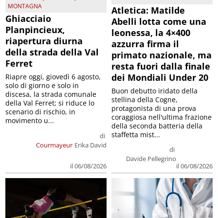
MONTAGNA
Atletica: Matilde
Ghiacciaio
Abelli lotta come una
Planpincieux,
leonessa, la 4×400
riapertura diurna
azzurra firma il
della strada della Val
primato nazionale, ma
Ferret
resta fuori dalla finale
dei Mondiali Under 20
Riapre oggi, giovedì 6 agosto,
solo di giorno e solo in
Buon debutto iridato della
discesa, la strada comunale
stellina della Cogne,
della Val Ferret; si riduce lo
protagonista di una prova
scenario di rischio, in
coraggiosa nell'ultima frazione
movimento u...
della seconda batteria della
staffetta mist...
di
Courmayeur
Erika David
di
Davide Pellegrino
il 06/08/2026
il 06/08/2026