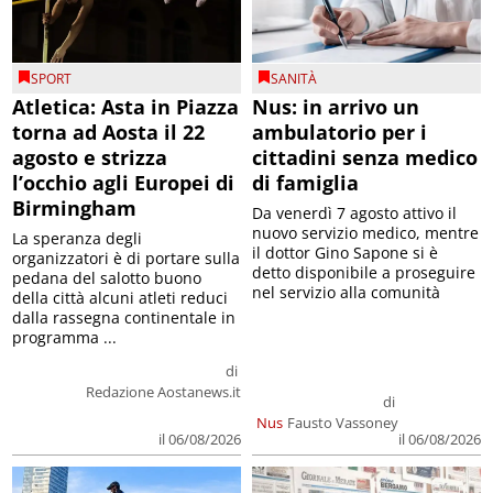
SPORT
SANITÀ
Atletica: Asta in Piazza
Nus: in arrivo un
torna ad Aosta il 22
ambulatorio per i
agosto e strizza
cittadini senza medico
l’occhio agli Europei di
di famiglia
Birmingham
Da venerdì 7 agosto attivo il
nuovo servizio medico, mentre
La speranza degli
il dottor Gino Sapone si è
organizzatori è di portare sulla
detto disponibile a proseguire
pedana del salotto buono
nel servizio alla comunità
della città alcuni atleti reduci
dalla rassegna continentale in
programma ...
di
Redazione Aostanews.it
di
Nus
Fausto Vassoney
il 06/08/2026
il 06/08/2026