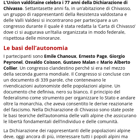
L’Union valdôtaine celebra i 77 anni della Dichiarazione di
Chivasso
. Settantasette anni fa, in un’abitazione di Chivasso,
un gruppo di rappresentanti della Resistenza valdostana e
delle Valli Valdesi si incontrarono per partecipare a un
congresso durante il quale è stata redatta la ‘Carta di Chivasso’
dove ci si augurava un’Italia organizzata in modo federale,
rispettosa delle minoranze.
Le basi dell’autonomia
I partecipanti sono
Emile Chanoux
,
Ernesto Page
,
Giorgio
Peyronel
,
Osvaldo Coisson
,
Gustavo Malan
e
Mario Alberto
Collier
. Un congresso clandestino perché si era nel mezzo
della seconda guerra mondiale. Il Congresso si concluse con
un documento di 339 parole, che contenevano le
rivendicazioni autonomiste delle popolazioni alpine. Un
documento che definiva, nero su bianco, il principio del
federalismo come strumento per organizzare lo Stato e andare
oltre la monarchia, che aveva consentito le derive reazionarie
del fascismo. Nella Dichiarazione di Chivasso sono state poste
le basi teoriche dell’autonomia delle valli alpine che assicurano
le libertà fondamentali dell’individuo e delle comunità.
La Dichiarazione dei rappresentanti delle popolazioni alpine
deve, oggi ancora di più, interessare tutti i popoli alpini ma