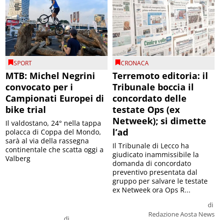
SPORT
CRONACA
MTB: Michel Negrini
Terremoto editoria: il
convocato per i
Tribunale boccia il
Campionati Europei di
concordato delle
bike trial
testate Ops (ex
Netweek); si dimette
Il valdostano, 24° nella tappa
l’ad
polacca di Coppa del Mondo,
sarà al via della rassegna
Il Tribunale di Lecco ha
continentale che scatta oggi a
giudicato inammissibile la
Valberg
domanda di concordato
preventivo presentata dal
gruppo per salvare le testate
ex Netweek ora Ops R...
di
Redazione Aosta News
di