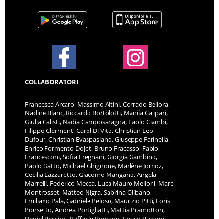
COLLABORATORI
Francesca Arcaro, Massimo Altini, Corrado Bellora,
Nadine Blanc, Riccardo Bortolotti, Manila Calipari,
Giulia Calisti, Nadia Camposaragna, Paolo Ciambi,
Filippo Clermont, Carol Di Vito, Christian Leo
Dufour, Christian Evaspasiano, Giuseppe Farinella,
Enrico Formento Dojot, Bruno Fracasso, Fabio
Francesconi, Sofia Fregnani, Giorgia Gambino,
Paolo Gatto, Michael Ghignone, Marlène Jorrioz,
Cecilia Lazzarotto, Giacomo Mangano, Angela
Marrelli, Federico Mecca, Luca Mauro Melloni, Marc
Montrosset, Matteo Nigra, Sabrina Olibano,
Emiliano Pala, Gabriele Peloso, Maurizio Pitti, Loris
Ponsetto, Andrea Portigliatti, Mattia Pramotton,
Deniel Pession, Raffaele Romano, Enrico Ruggeri,