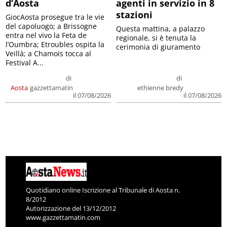
d’Aosta
agenti in servizio in 8
stazioni
GiocAosta prosegue tra le vie
del capoluogo; a Brissogne
Questa mattina, a palazzo
entra nel vivo la Feta de
regionale, si è tenuta la
l’Oumbra; Etroubles ospita la
cerimonia di giuramento
Veillà; a Chamois tocca al
Festival A...
di
di
Aosta
gazzettamatin
ethienne bredy
il 07/08/2026
il 07/08/2026
Quotidiano online Iscrizione al Tribunale di Aosta n.
8/2012
Autorizzazione del 13/12/2012
www.gazzettamatin.com