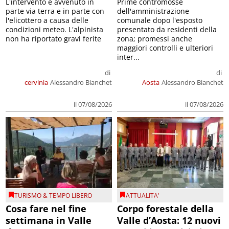
L'intervento è avvenuto in
Prime contromosse
parte via terra e in parte con
dell'amministrazione
l'elicottero a causa delle
comunale dopo l'esposto
condizioni meteo. L'alpinista
presentato da residenti della
non ha riportato gravi ferite
zona; promessi anche
maggiori controlli e ulteriori
inter...
di
di
cervinia
Alessandro Bianchet
Aosta
Alessandro Bianchet
il 07/08/2026
il 07/08/2026
TURISMO & TEMPO LIBERO
ATTUALITA'
Cosa fare nel fine
Corpo forestale della
settimana in Valle
Valle d’Aosta: 12 nuovi