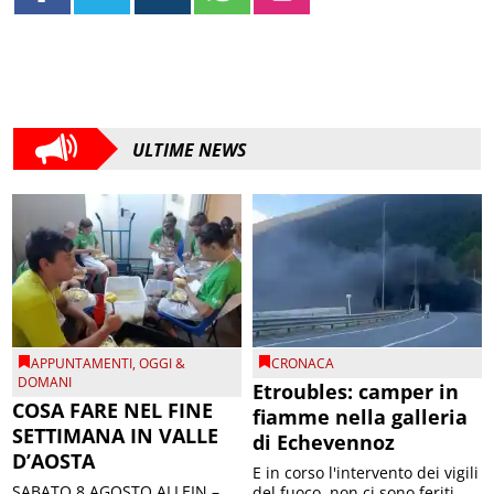
ULTIME NEWS
APPUNTAMENTI
,
OGGI &
CRONACA
DOMANI
Etroubles: camper in
COSA FARE NEL FINE
fiamme nella galleria
SETTIMANA IN VALLE
di Echevennoz
D’AOSTA
E in corso l'intervento dei vigili
SABATO 8 AGOSTO ALLEIN –
del fuoco, non ci sono feriti