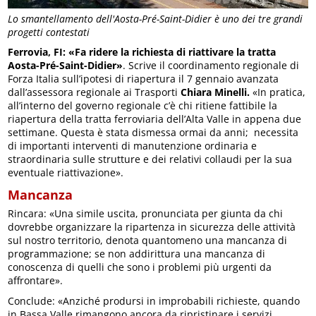
Lo smantellamento dell'Aosta-Pré-Saint-Didier è uno dei tre grandi
progetti contestati
Ferrovia, FI: «Fa ridere la richiesta di riattivare la tratta
Aosta-Pré-Saint-Didier»
. Scrive il coordinamento regionale di
Forza Italia sull’ipotesi di riapertura il 7 gennaio avanzata
dall’assessora regionale ai Trasporti
Chiara Minelli.
«In pratica,
all’interno del governo regionale c’è chi ritiene fattibile la
riapertura della tratta ferroviaria dell’Alta Valle in appena due
settimane. Questa è stata dismessa ormai da anni; necessita
di importanti interventi di manutenzione ordinaria e
straordinaria sulle strutture e dei relativi collaudi per la sua
eventuale riattivazione».
Mancanza
Rincara: «Una simile uscita, pronunciata per giunta da chi
dovrebbe organizzare la ripartenza in sicurezza delle attività
sul nostro territorio, denota quantomeno una mancanza di
programmazione; se non addirittura una mancanza di
conoscenza di quelli che sono i problemi più urgenti da
affrontare».
Conclude: «Anziché prodursi in improbabili richieste, quando
in Bassa Valle rimangono ancora da ripristinare i servizi