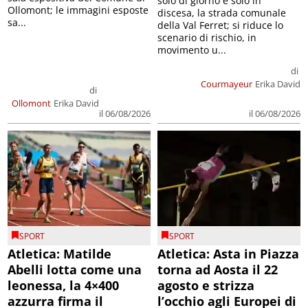
solo di giorno e solo in
Ollomont; le immagini esposte
discesa, la strada comunale
sa...
della Val Ferret; si riduce lo
scenario di rischio, in
movimento u...
di
Courmayeur
Erika David
di
Ollomont
Erika David
il 06/08/2026
il 06/08/2026
SPORT
SPORT
Atletica: Matilde
Atletica: Asta in Piazza
Abelli lotta come una
torna ad Aosta il 22
leonessa, la 4×400
agosto e strizza
azzurra firma il
l’occhio agli Europei di