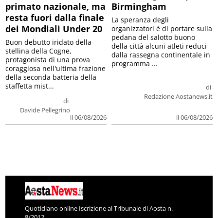
primato nazionale, ma
Birmingham
resta fuori dalla finale
La speranza degli
dei Mondiali Under 20
organizzatori è di portare sulla
pedana del salotto buono
Buon debutto iridato della
della città alcuni atleti reduci
stellina della Cogne,
dalla rassegna continentale in
protagonista di una prova
programma ...
coraggiosa nell'ultima frazione
della seconda batteria della
staffetta mist...
di
Redazione Aostanews.it
di
Davide Pellegrino
il 06/08/2026
il 06/08/2026
Quotidiano online Iscrizione al Tribunale di Aosta n.
8/2012