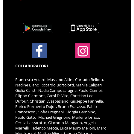
COLLABORATORI
Francesca Arcaro, Massimo Altini, Corrado Bellora,
Nadine Blanc, Riccardo Bortolotti, Manila Calipari,
Giulia Calisti, Nadia Camposaragna, Paolo Ciambi,
Filippo Clermont, Carol Di Vito, Christian Leo
Dufour, Christian Evaspasiano, Giuseppe Farinella,
Enrico Formento Dojot, Bruno Fracasso, Fabio
Francesconi, Sofia Fregnani, Giorgia Gambino,
Paolo Gatto, Michael Ghignone, Marlène Jorrioz,
Cecilia Lazzarotto, Giacomo Mangano, Angela
Marrelli, Federico Mecca, Luca Mauro Melloni, Marc
Montrosset, Matteo Nigra, Sabrina Olibano,