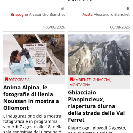
di
di
Brissogne
Alessandro Bianchet
Aosta
Alessandro Bianchet
il 06/08/2026
il 06/08/2026
FOTOGRAFIA
AMBIENTE
,
GHIACCIAI
,
MONTAGNA
Anima Alpina, le
Ghiacciaio
fotografie di Ilenia
Planpincieux,
Noussan in mostra a
riapertura diurna
Ollomont
della strada della Val
L'inaugurazione della mostra
Ferret
fotografica è in programma
venerdì 7 agosto alle 18, nella
Riapre oggi, giovedì 6 agosto,
sala espositiva del Comune di