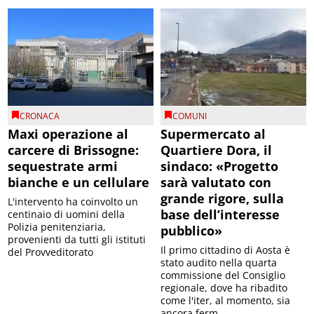
CRONACA
COMUNI
Maxi operazione al
Supermercato al
carcere di Brissogne:
Quartiere Dora, il
sequestrate armi
sindaco: «Progetto
bianche e un cellulare
sarà valutato con
grande rigore, sulla
L'intervento ha coinvolto un
base dell’interesse
centinaio di uomini della
Polizia penitenziaria,
pubblico»
provenienti da tutti gli istituti
Il primo cittadino di Aosta è
del Provveditorato
stato audito nella quarta
commissione del Consiglio
regionale, dove ha ribadito
come l'iter, al momento, sia
ancora ferm...