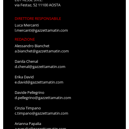
via Festaz, 52 11100 AOSTA
DIRETTORE RESPONSABILE
Luca Mercanti
l.mercanti@gazzettamatin.com
REDAZIONE
Alessandro Bianchet
a.bianchet@gazzettamatin.com
Danila Chenal
d.chenal@gazzettamatin.com
Erika David
e.david@gazzettamatin.com
Davide Pellegrino
d.pellegrino@gazzettamatin.com
Cinzia Timpano
c.timpano@gazzettamatin.com
Arianna Papalia
a.papalia@gazzettamatin.com