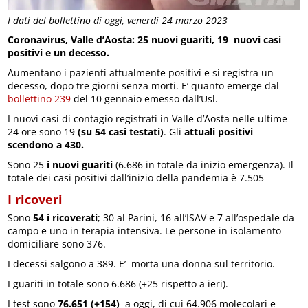
I dati del bollettino di oggi, venerdì 24 marzo 2023
Coronavirus, Valle d’Aosta: 25 nuovi guariti, 19 nuovi casi
positivi e un decesso.
Aumentano i pazienti attualmente positivi e si registra un
decesso, dopo tre giorni senza morti. E’ quanto emerge dal
bollettino 239
del 10 gennaio emesso dall’Usl.
I nuovi casi di contagio registrati in Valle d’Aosta nelle ultime
24 ore sono 19
(su 54 casi testati)
. Gli
attuali positivi
scendono a 430.
Sono 25
i nuovi guariti
(6.686 in totale da inizio emergenza). Il
totale dei casi positivi dall’inizio della pandemia è 7.505
I ricoveri
Sono
54 i ricoverati
; 30 al Parini, 16 all’ISAV e 7 all’ospedale da
campo e uno in terapia intensiva. Le persone in isolamento
domiciliare sono 376.
I decessi salgono a 389. E’ morta una donna sul territorio.
I guariti in totale sono 6.686 (+25 rispetto a ieri).
I test sono
76.651 (+154)
a oggi, di cui 64.906 molecolari e