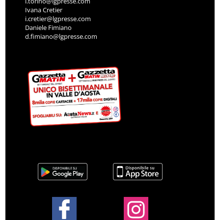
l.torino@lgpresse.com
Ivana Cretier
i.cretier@lgpresse.com
Daniele Fimiano
d.fimiano@lgpresse.com