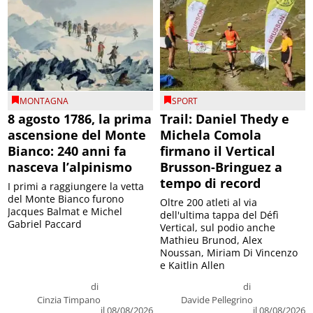
MONTAGNA
SPORT
8 agosto 1786, la prima
Trail: Daniel Thedy e
ascensione del Monte
Michela Comola
Bianco: 240 anni fa
firmano il Vertical
nasceva l’alpinismo
Brusson-Bringuez a
tempo di record
I primi a raggiungere la vetta
del Monte Bianco furono
Oltre 200 atleti al via
Jacques Balmat e Michel
dell'ultima tappa del Défì
Gabriel Paccard
Vertical, sul podio anche
Mathieu Brunod, Alex
Noussan, Miriam Di Vincenzo
e Kaitlin Allen
di
di
Cinzia Timpano
Davide Pellegrino
il 08/08/2026
il 08/08/2026