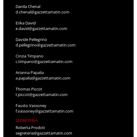
Danila Chenal
d.chenal@gazzettamatin.com
Erika David
e.david@gazzettamatin.com
Davide Pellegrino
d.pellegrino@gazzettamatin.com
Cinzia Timpano
c.timpano@gazzettamatin.com
Arianna Papalia
a.papalia@gazzettamatin.com
Thomas Piccot
t.piccot@gazzettamatin.com
Fausto Vassoney
f.vassoney@gazzettamatin.com
SEGRETERIA
Roberta Prodoti
segreteria@gazzettamatin.com