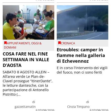
APPUNTAMENTI
,
OGGI &
CRONACA
DOMANI
Etroubles: camper in
COSA FARE NEL FINE
fiamme nella galleria
SETTIMANA IN VALLE
di Echevennoz
D’AOSTA
E in corso l'intervento dei vigili
SABATO 8 AGOSTO ALLEIN –
del fuoco, non ci sono feriti
All’area verde Le Plan-de-
Clavel prosegue “ItinerDante”,
le letture dantesche, con la
partecipazione di Antonello
Pistritto (...
di
di
gazzettamatin
Cinzia Timpano
il 07/08/2026
il 07/08/2026