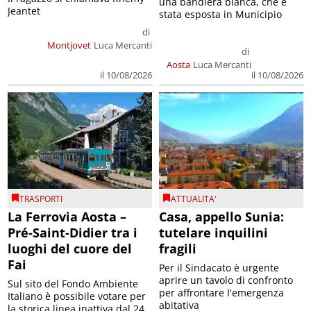
una bandiera bianca, che è
Jeantet
stata esposta in Municipio
di
Montjovet
Luca Mercanti
di
Aosta
Luca Mercanti
il 10/08/2026
il 10/08/2026
TRASPORTI
ATTUALITA'
La Ferrovia Aosta –
Casa, appello Sunia:
Pré-Saint-Didier tra i
tutelare inquilini
luoghi del cuore del
fragili
Fai
Per il Sindacato è urgente
aprire un tavolo di confronto
Sul sito del Fondo Ambiente
per affrontare l'emergenza
Italiano è possibile votare per
abitativa
la storica linea inattiva dal 24