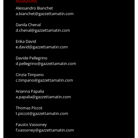
REDAZIONE
Alessandro Bianchet
a.bianchet@gazzettamatin.com
Danila Chenal
d.chenal@gazzettamatin.com
Erika David
e.david@gazzettamatin.com
Davide Pellegrino
d.pellegrino@gazzettamatin.com
Cinzia Timpano
c.timpano@gazzettamatin.com
Arianna Papalia
a.papalia@gazzettamatin.com
Thomas Piccot
t.piccot@gazzettamatin.com
Fausto Vassoney
f.vassoney@gazzettamatin.com