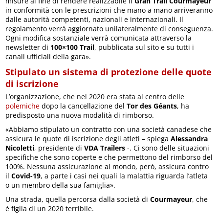
misure al fine di rendere realizzabile il
Gran Trail Courmayeur
in conformità con le prescrizioni che mano a mano arriveranno
dalle autorità competenti, nazionali e internazionali. Il
regolamento verrà aggiornato unilateralmente di conseguenza.
Ogni modifica sostanziale verrà comunicata attraverso la
newsletter di
100×100 Trail
, pubblicata sul sito e su tutti i
canali ufficiali della gara».
Stipulato un sistema di protezione delle quote
di iscrizione
L’organizzazione, che nel 2020 era stata al centro delle
polemiche
dopo la cancellazione del
Tor des Géants
, ha
predisposto una nuova modalità di rimborso.
«Abbiamo stipulato un contratto con una società canadese che
assicura le quote di iscrizione degli atleti – spiega
Alessandra
Nicoletti
, presidente di
VDA Trailers
-. Ci sono delle situazioni
specifiche che sono coperte e che permettono del rimborso del
100%. Nessuna assicurazione al mondo, però, assicura contro
il
Covid-19
, a parte i casi nei quali la malattia riguarda l’atleta
o un membro della sua famiglia».
Una strada, quella percorsa dalla società di
Courmayeur
, che
è figlia di un 2020 terribile.