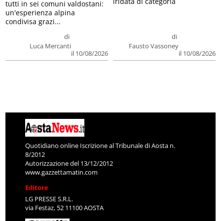
iridata di categoria
tutti in sei comuni valdostani:
un'esperienza alpina
condivisa grazi...
di
di
Luca Mercanti
Fausto Vassoney
il 10/08/2026
il 10/08/2026
Quotidiano online Iscrizione al Tribunale di Aosta n.
8/2012
Autorizzazione del 13/12/2012
www.gazzettamatin.com
Editore
LG PRESSE S.R.L.
via Festaz, 52 11100 AOSTA