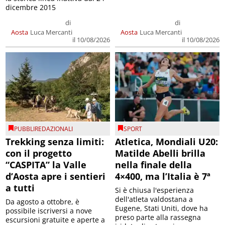
dicembre 2015
di
di
Aosta
Luca Mercanti
Aosta
Luca Mercanti
il 10/08/2026
il 10/08/2026
PUBBLIREDAZIONALI
SPORT
Trekking senza limiti:
Atletica, Mondiali U20:
con il progetto
Matilde Abelli brilla
“CASPITA” la Valle
nella finale della
d’Aosta apre i sentieri
4×400, ma l’Italia è 7ª
a tutti
Si è chiusa l'esperienza
dell'atleta valdostana a
Da agosto a ottobre, è
Eugene, Stati Uniti, dove ha
possibile iscriversi a nove
preso parte alla rassegna
escursioni gratuite e aperte a