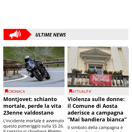
ULTIME NEWS
CRONACA
ATTUALITA'
Montjovet: schianto
Violenza sulle donne:
mortale, perde la vita
il Comune di Aosta
23enne valdostano
aderisce a campagna
“Mai bandiera bianca”
L'incidente mortale è avvenuto
questo pomeriggio sulla SS 26.
Il simbolo della campagna è
Il ragazzo si chiamava Rhémy