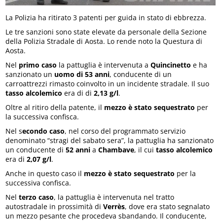
La Polizia ha ritirato 3 patenti per guida in stato di ebbrezza.
Le tre sanzioni sono state elevate da personale della Sezione
della Polizia Stradale di Aosta. Lo rende noto la Questura di
Aosta.
Nel
primo caso
la pattuglia è intervenuta a
Quincinetto
e ha
sanzionato un
uomo di 53 anni
, conducente di un
carroattrezzi rimasto coinvolto in un incidente stradale. Il suo
tasso alcolemico
era di di
2,13 g/l
.
Oltre al ritiro della patente, il
mezzo è stato sequestrato
per
la successiva confisca.
Nel s
econdo caso
, nel corso del programmato servizio
denominato “stragi del sabato sera”, la pattuglia ha sanzionato
un conducente di
52 anni
a
Chambave
, il cui
tasso alcolemico
era di
2,07 g/l
.
Anche in questo caso il
mezzo è stato sequestrato
per la
successiva confisca.
Nel
terzo caso
, la pattuglia è intervenuta nel tratto
autostradale in prossimità di
Verrès
, dove era stato segnalato
un mezzo pesante che procedeva sbandando. Il conducente,