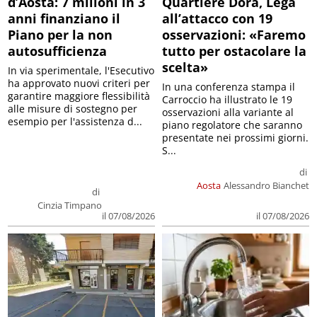
d’Aosta: 7 milioni in 3
Quartiere Dora, Lega
anni finanziano il
all’attacco con 19
Piano per la non
osservazioni: «Faremo
autosufficienza
tutto per ostacolare la
scelta»
In via sperimentale, l'Esecutivo
ha approvato nuovi criteri per
In una conferenza stampa il
garantire maggiore flessibilità
Carroccio ha illustrato le 19
alle misure di sostegno per
osservazioni alla variante al
esempio per l'assistenza d...
piano regolatore che saranno
presentate nei prossimi giorni.
S...
di
Aosta
Alessandro Bianchet
di
Cinzia Timpano
il 07/08/2026
il 07/08/2026