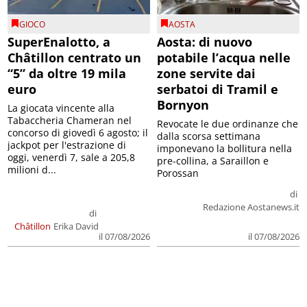
GIOCO
AOSTA
SuperEnalotto, a
Aosta: di nuovo
Châtillon centrato un
potabile l’acqua nelle
“5” da oltre 19 mila
zone servite dai
euro
serbatoi di Tramil e
Bornyon
La giocata vincente alla
Tabaccheria Chameran nel
Revocate le due ordinanze che
concorso di giovedì 6 agosto; il
dalla scorsa settimana
jackpot per l'estrazione di
imponevano la bollitura nella
oggi, venerdì 7, sale a 205,8
pre-collina, a Saraillon e
milioni d...
Porossan
di
Redazione Aostanews.it
di
Châtillon
Erika David
il 07/08/2026
il 07/08/2026