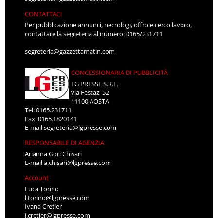
CONTATTACI
Per pubblicazione annunci, necrologi, offro e cerco lavoro,
contattare la segreteria al numero: 0165/231711
segreteria@gazzettamatin.com
CONCESSIONARIA DI PUBBLICITÀ
LG PRESSE S.R.L.
via Festaz, 52
11100 AOSTA
Tel: 0165.231711
Fax: 0165.1820141
E-mail
segreteria@lgpresse.com
RESPONSABILE DI AGENZIA
Arianna Gori Chisari
E-mail
a.chisari@lgpresse.com
Account
Luca Torino
l.torino@lgpresse.com
Ivana Cretier
i.cretier@lgpresse.com