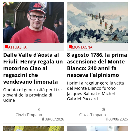
ATTUALITA'
MONTAGNA
Dalle Valle d’Aosta al
8 agosto 1786, la prima
Friuli: Henry regala un
ascensione del Monte
motorino Ciao ai
Bianco: 240 anni fa
ragazzini che
nasceva l’alpinismo
vendevano limonata
I primi a raggiungere la vetta
del Monte Bianco furono
Ondata di generosità per i tre
Jacques Balmat e Michel
giovani della provincia di
Gabriel Paccard
Udine
di
di
Cinzia Timpano
Cinzia Timpano
il 08/08/2026
il 08/08/2026