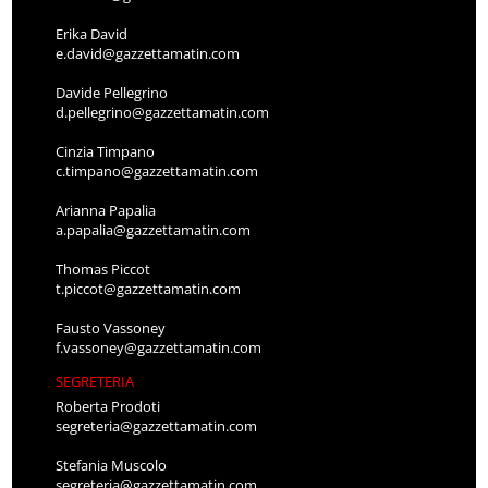
Erika David
e.david@gazzettamatin.com
Davide Pellegrino
d.pellegrino@gazzettamatin.com
Cinzia Timpano
c.timpano@gazzettamatin.com
Arianna Papalia
a.papalia@gazzettamatin.com
Thomas Piccot
t.piccot@gazzettamatin.com
Fausto Vassoney
f.vassoney@gazzettamatin.com
SEGRETERIA
Roberta Prodoti
segreteria@gazzettamatin.com
Stefania Muscolo
segreteria@gazzettamatin.com