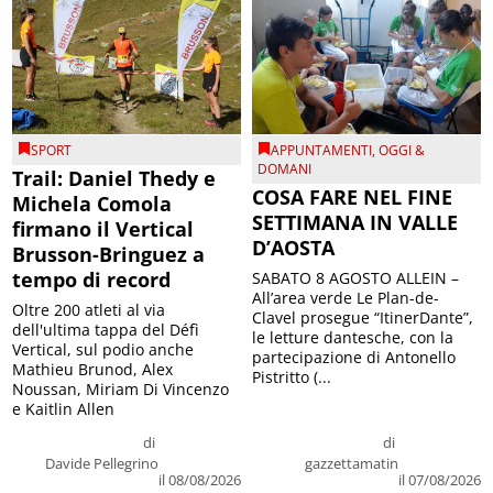
SPORT
APPUNTAMENTI
,
OGGI &
DOMANI
Trail: Daniel Thedy e
COSA FARE NEL FINE
Michela Comola
SETTIMANA IN VALLE
firmano il Vertical
D’AOSTA
Brusson-Bringuez a
tempo di record
SABATO 8 AGOSTO ALLEIN –
All’area verde Le Plan-de-
Oltre 200 atleti al via
Clavel prosegue “ItinerDante”,
dell'ultima tappa del Défì
le letture dantesche, con la
Vertical, sul podio anche
partecipazione di Antonello
Mathieu Brunod, Alex
Pistritto (...
Noussan, Miriam Di Vincenzo
e Kaitlin Allen
di
di
Davide Pellegrino
gazzettamatin
il 08/08/2026
il 07/08/2026