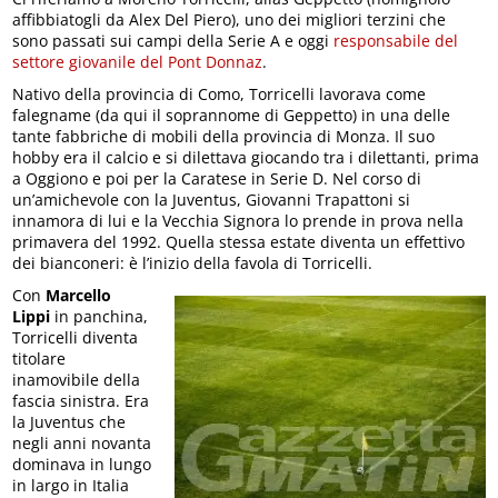
affibbiatogli da Alex Del Piero), uno dei migliori terzini che
sono passati sui campi della Serie A e oggi
responsabile del
settore giovanile del Pont Donnaz
.
Nativo della provincia di Como, Torricelli lavorava come
falegname (da qui il soprannome di Geppetto) in una delle
tante fabbriche di mobili della provincia di Monza. Il suo
hobby era il calcio e si dilettava giocando tra i dilettanti, prima
a Oggiono e poi per la Caratese in Serie D. Nel corso di
un’amichevole con la Juventus, Giovanni Trapattoni si
innamora di lui e la Vecchia Signora lo prende in prova nella
primavera del 1992. Quella stessa estate diventa un effettivo
dei bianconeri: è l’inizio della favola di Torricelli.
Con
Marcello
Lippi
in panchina,
Torricelli diventa
titolare
inamovibile della
fascia sinistra. Era
la Juventus che
negli anni novanta
dominava in lungo
in largo in Italia