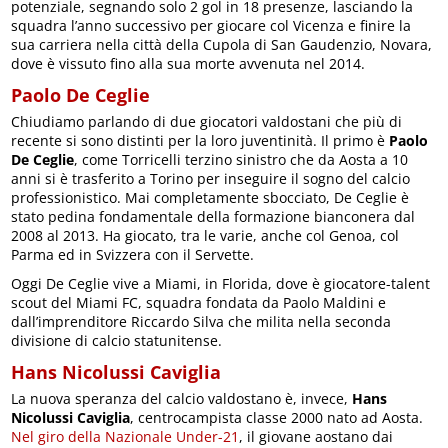
potenziale, segnando solo 2 gol in 18 presenze, lasciando la
squadra l’anno successivo per giocare col Vicenza e finire la
sua carriera nella città della Cupola di San Gaudenzio, Novara,
dove è vissuto fino alla sua morte avvenuta nel 2014.
Paolo De Ceglie
Chiudiamo parlando di due giocatori valdostani che più di
recente si sono distinti per la loro juventinità. Il primo è
Paolo
De Ceglie
, come Torricelli terzino sinistro che da Aosta a 10
anni si è trasferito a Torino per inseguire il sogno del calcio
professionistico. Mai completamente sbocciato, De Ceglie è
stato pedina fondamentale della formazione bianconera dal
2008 al 2013. Ha giocato, tra le varie, anche col Genoa, col
Parma ed in Svizzera con il Servette.
Oggi De Ceglie vive a Miami, in Florida, dove è giocatore-talent
scout del Miami FC, squadra fondata da Paolo Maldini e
dall’imprenditore Riccardo Silva che milita nella seconda
divisione di calcio statunitense.
Hans Nicolussi Caviglia
La nuova speranza del calcio valdostano è, invece,
Hans
Nicolussi Caviglia
, centrocampista classe 2000 nato ad Aosta.
Nel giro della Nazionale Under-21
, il giovane aostano dai