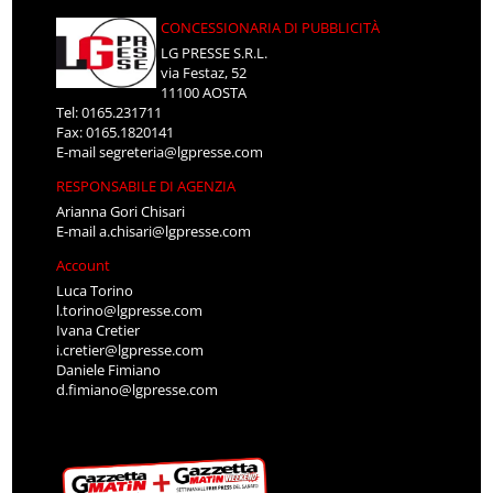
CONCESSIONARIA DI PUBBLICITÀ
LG PRESSE S.R.L.
via Festaz, 52
11100 AOSTA
Tel: 0165.231711
Fax: 0165.1820141
E-mail
segreteria@lgpresse.com
RESPONSABILE DI AGENZIA
Arianna Gori Chisari
E-mail
a.chisari@lgpresse.com
Account
Luca Torino
l.torino@lgpresse.com
Ivana Cretier
i.cretier@lgpresse.com
Daniele Fimiano
d.fimiano@lgpresse.com