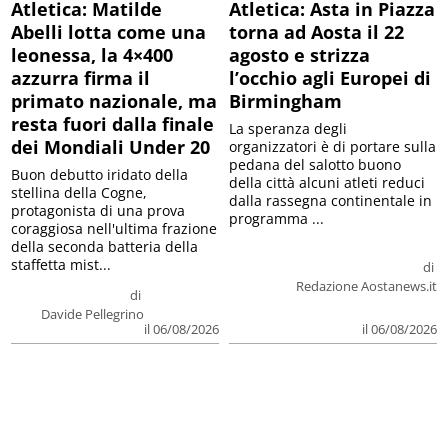
Atletica: Matilde
Atletica: Asta in Piazza
Abelli lotta come una
torna ad Aosta il 22
leonessa, la 4×400
agosto e strizza
azzurra firma il
l’occhio agli Europei di
primato nazionale, ma
Birmingham
resta fuori dalla finale
La speranza degli
dei Mondiali Under 20
organizzatori è di portare sulla
pedana del salotto buono
Buon debutto iridato della
della città alcuni atleti reduci
stellina della Cogne,
dalla rassegna continentale in
protagonista di una prova
programma ...
coraggiosa nell'ultima frazione
della seconda batteria della
staffetta mist...
di
Redazione Aostanews.it
di
Davide Pellegrino
il 06/08/2026
il 06/08/2026