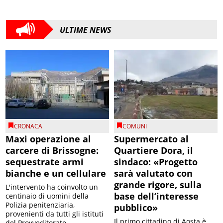
ULTIME NEWS
CRONACA
COMUNI
Maxi operazione al
Supermercato al
carcere di Brissogne:
Quartiere Dora, il
sequestrate armi
sindaco: «Progetto
bianche e un cellulare
sarà valutato con
grande rigore, sulla
L'intervento ha coinvolto un
base dell’interesse
centinaio di uomini della
Polizia penitenziaria,
pubblico»
provenienti da tutti gli istituti
Il primo cittadino di Aosta è
del Provveditorato