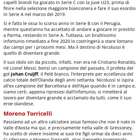
capelli biondi ha giocato in Serie C con la Juve U23, prima di
finire nella selezione maggiore bianconera e fare il suo esordio
in Serie A nel marzo del 2019.
Si è fatto le ossa lo scorso anno in Serie B con il Perugia,
mentre quest’anno ha accettato di andare a giocare in prestito
a Parma, restando in Serie A. Tuttavia, un bruttissimo
infortunio rimediato a fine 2020 lo costringerà a stare lontano
dai campi per i prossimi mesi. Ma il destino di Nicolussi è
quello di diventare grande.
Il suo idolo sin da piccolo, infatti, non era né Cristiano Ronaldo,
né Lionel Messi, bensì un campione del passato, il profeta del
gol
Johan Cruijff
, il Pelè bianco, l’interprete per eccellenza del
calcio totale dell’Olanda degli anni settanta. Nicolussi si ispira
all’ex campione del Barcellona e dell’Ajax quando è in campo e,
siamo certi, appena ripresosi dall’infortunio, si rimetterà al
lavoro per diventare grande e acclamato da tutti, come il suo
eroe olandese.
Moreno Torricelli
Passiamo ad un altro calciatore assai famoso che non è nato in
Valle d’Aosta ma qui, e precisamente nella valle di Gressoney,
ha scelto di vivere insieme ai suoi tre figli ormai da dieci anni.
Ci riferiamo a Moreno Torricelli, alias Geppetto (nomignolo