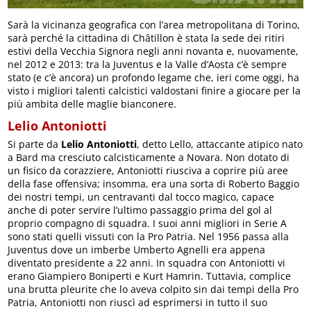
Sarà la vicinanza geografica con l’area metropolitana di Torino,
sarà perché la cittadina di Châtillon è stata la sede dei ritiri
estivi della Vecchia Signora negli anni novanta e, nuovamente,
nel 2012 e 2013: tra la Juventus e la Valle d’Aosta c’è sempre
stato (e c’è ancora) un profondo legame che, ieri come oggi, ha
visto i migliori talenti calcistici valdostani finire a giocare per la
più ambita delle maglie bianconere.
Lelio Antoniotti
Si parte da
Lelio Antoniotti
, detto Lello, attaccante atipico nato
a Bard ma cresciuto calcisticamente a Novara. Non dotato di
un fisico da corazziere, Antoniotti riusciva a coprire più aree
della fase offensiva; insomma, era una sorta di Roberto Baggio
dei nostri tempi, un centravanti dal tocco magico, capace
anche di poter servire l’ultimo passaggio prima del gol al
proprio compagno di squadra. I suoi anni migliori in Serie A
sono stati quelli vissuti con la Pro Patria. Nel 1956 passa alla
Juventus dove un imberbe Umberto Agnelli era appena
diventato presidente a 22 anni. In squadra con Antoniotti vi
erano Giampiero Boniperti e Kurt Hamrin. Tuttavia, complice
una brutta pleurite che lo aveva colpito sin dai tempi della Pro
Patria, Antoniotti non riuscì ad esprimersi in tutto il suo