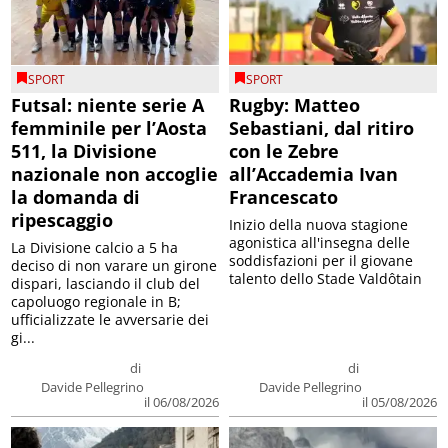
SPORT
SPORT
Futsal: niente serie A
Rugby: Matteo
femminile per l’Aosta
Sebastiani, dal ritiro
511, la Divisione
con le Zebre
nazionale non accoglie
all’Accademia Ivan
la domanda di
Francescato
ripescaggio
Inizio della nuova stagione
agonistica all'insegna delle
La Divisione calcio a 5 ha
soddisfazioni per il giovane
deciso di non varare un girone
talento dello Stade Valdôtain
dispari, lasciando il club del
capoluogo regionale in B;
ufficializzate le avversarie dei
gi...
di
di
Davide Pellegrino
Davide Pellegrino
il 06/08/2026
il 05/08/2026