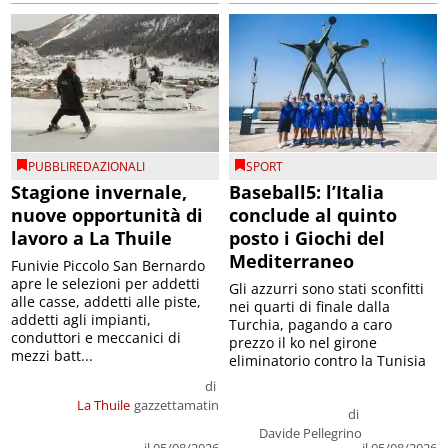
PUBBLIREDAZIONALI
SPORT
Stagione invernale,
Baseball5: l’Italia
nuove opportunità di
conclude al quinto
lavoro a La Thuile
posto i Giochi del
Mediterraneo
Funivie Piccolo San Bernardo
apre le selezioni per addetti
Gli azzurri sono stati sconfitti
alle casse, addetti alle piste,
nei quarti di finale dalla
addetti agli impianti,
Turchia, pagando a caro
conduttori e meccanici di
prezzo il ko nel girone
mezzi batt...
eliminatorio contro la Tunisia
di
La Thuile
gazzettamatin
di
Davide Pellegrino