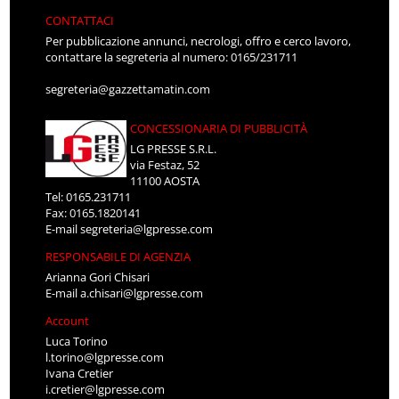
CONTATTACI
Per pubblicazione annunci, necrologi, offro e cerco lavoro,
contattare la segreteria al numero: 0165/231711
segreteria@gazzettamatin.com
CONCESSIONARIA DI PUBBLICITÀ
LG PRESSE S.R.L.
via Festaz, 52
11100 AOSTA
Tel: 0165.231711
Fax: 0165.1820141
E-mail
segreteria@lgpresse.com
RESPONSABILE DI AGENZIA
Arianna Gori Chisari
E-mail
a.chisari@lgpresse.com
Account
Luca Torino
l.torino@lgpresse.com
Ivana Cretier
i.cretier@lgpresse.com