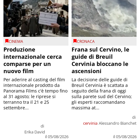
CINEMA
CRONACA
Produzione
Frana sul Cervino, le
internazionale cerca
guide di Breuil
comparse per un
Cervinia bloccano le
nuovo film
ascensioni
Per aderire al casting del film
La decisione delle guide di
internazionale prodotto da
Breuil Cervinia è scattata a
Panorama Films c'è tempo fino
seguito della frana di oggi
al 31 agosto; le riprese si
sulla parete sud del Cervino;
terranno tra il 21 e 25
gli esperti raccomandano
settembre...
massima at...
di
cervinia
Alessandro Bianchet
di
Erika David
il 05/08/2026
il 05/08/2026