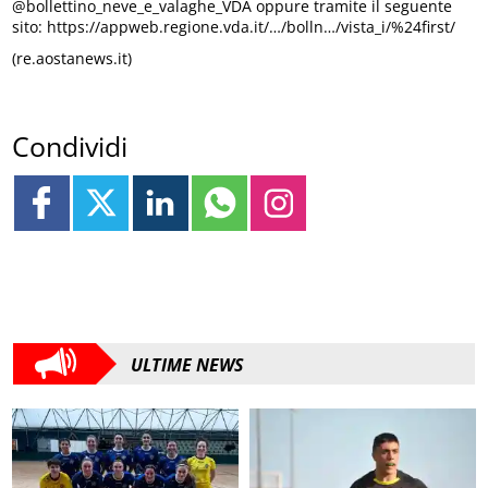
@bollettino_neve_e_valaghe_VDA oppure tramite il seguente
sito: https://appweb.regione.vda.it/…/bolln…/vista_i/%24first/
(re.aostanews.it)
Condividi
ULTIME NEWS