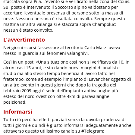
staccata sopra Pila. L’evento si è verificato nella zona del Couis.
Sul posto è intervenuto il Soccorso alpino valdostano per
accertare l’eventuale presenza di persone sotto la massa di
neve. Nessuna persona è risultata coinvolta. Sempre questa
mattina un’altra valanga si è staccata sopra Champoluc:
nessun è stato coinvolto.
L’avvertimento
Nei giorni scorsi l’assessore al territorio Carlo Marzi aveva
messo in guardia sui fenomeni valanghivi.
Così in un post: «Una situazione così non si verificava da 10, in
alcuni casi 15 anni, e sta dando nuovi margini di analisi e
studio ma allo stesso tempo beneficia il lavoro fatto nel
frattempo, come ad esempio l’impianto di Lavancher oggetto di
un altro evento in questi giorni che dopo la tragedia del
febbraio 2009 oggi è sede dell’impianto antivalanghe più
esteso del nord-ovest con oltre 4km di paravalanghe
posizionati.
Informarsi
Tutto ciò però ha effetti parziali senza la dovuta prudenza di
tutti i giorni e quindi è giusto informarsi adeguatamente anche
attraverso questo utilissimo canale su #Telegram: