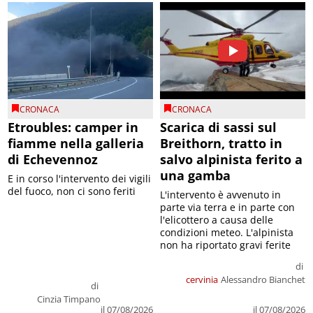
CRONACA
CRONACA
Etroubles: camper in
Scarica di sassi sul
fiamme nella galleria
Breithorn, tratto in
di Echevennoz
salvo alpinista ferito a
una gamba
E in corso l'intervento dei vigili
del fuoco, non ci sono feriti
L'intervento è avvenuto in
parte via terra e in parte con
l'elicottero a causa delle
condizioni meteo. L'alpinista
non ha riportato gravi ferite
di
cervinia
Alessandro Bianchet
di
Cinzia Timpano
il 07/08/2026
il 07/08/2026