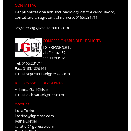
CONTATTACI
Per pubblicazione annunci, necrologi, offro e cerco lavoro,
contattare la segreteria al numero: 0165/231711
segreteria@gazzettamatin.com
CONCESSIONARIA DI PUBBLICITÀ
LG PRESSE S.R.L.
via Festaz, 52
11100 AOSTA
Tel: 0165.231711
Fax: 0165.1820141
E-mail
segreteria@lgpresse.com
RESPONSABILE DI AGENZIA
Arianna Gori Chisari
E-mail
a.chisari@lgpresse.com
Account
Luca Torino
l.torino@lgpresse.com
Ivana Cretier
i.cretier@lgpresse.com