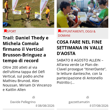
SPORT
APPUNTAMENTI
,
OGGI &
DOMANI
Trail: Daniel Thedy e
COSA FARE NEL FINE
Michela Comola
SETTIMANA IN VALLE
firmano il Vertical
D’AOSTA
Brusson-Bringuez a
tempo di record
SABATO 8 AGOSTO ALLEIN –
All’area verde Le Plan-de-
Oltre 200 atleti al via
Clavel prosegue “ItinerDante”,
dell'ultima tappa del Défì
le letture dantesche, con la
Vertical, sul podio anche
partecipazione di Antonello
Mathieu Brunod, Alex
Pistritto (...
Noussan, Miriam Di Vincenzo
e Kaitlin Allen
di
di
Davide Pellegrino
gazzettamatin
il 08/08/2026
il 07/08/2026